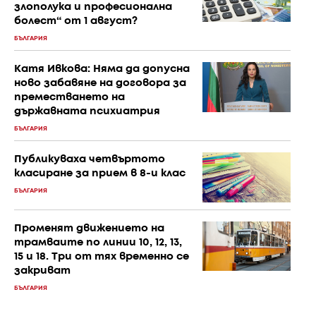
злополука и професионална
болест“ от 1 август?
БЪЛГАРИЯ
Катя Ивкова: Няма да допусна
ново забавяне на договора за
преместването на
държавната психиатрия
БЪЛГАРИЯ
Публикуваха четвъртото
класиране за прием в 8-и клас
БЪЛГАРИЯ
Променят движението на
трамваите по линии 10, 12, 13,
15 и 18. Три от тях временно се
закриват
БЪЛГАРИЯ