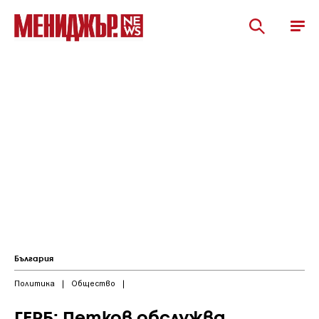
България
Политика
|
Общество
|
ГЕРБ: Петков обслужва