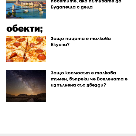
посетите, ако пътувате до
Будапеща с деца
Защо пицата е толкова
вкусна?
Защо космосът е толкова
тъмен, въпреки че Вселената е
изпълнена със звезди?