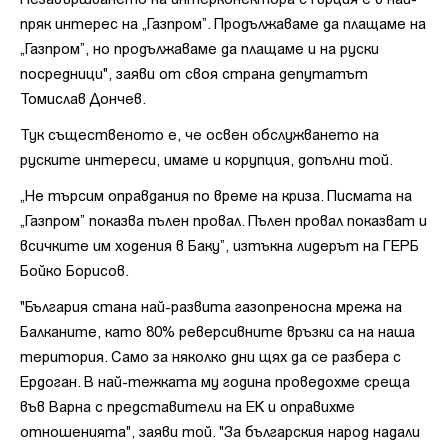
пряк интерес на „Газпром”. Продължаваме да плащаме на
„Газпром”, но продължаваме да плащаме и на руски
посредници", заяви от своя страна депутатът
Томислав Дончев.
Тук същественото е, че освен обслужването на
руските интереси, имаме и корупция, допълни той.
„Не търсим оправдания по време на криза. Писмата на
„Газпром” показва пълен провал. Пълен провал показват и
всичките им ходения в Баку”, изтъкна лидерът на ГЕРБ
Бойко Борисов.
"България стана най-развита газопреносна мрежа на
Балканите, като 80% реверсивните връзки са на наша
територия. Само за няколко дни щях да се разбера с
Ердоган. В най-тежката му година проведохме среща
във Варна с представители на ЕК и оправихме
отношенията", заяви той. "За българския народ надали