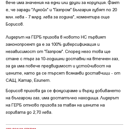
вече има значения на едни или други за корупция. Факт
е, че заради "Лукойл" и "Газпром" България губят по 20
млн. лева - 7 млрд. лева за година", коментира още
Борисов.
Лидерът на ГЕРБ призова в новото НС първият
законопроект да е за 100% диверсификация и
независимост от "Газпром". Според него това ще
стане с търг за 10-годишни доставки на втечнен газ,
за да има повече предвидимост и устойчивост на
цените, като да се търсят всякакви доставчици - от
САЩ, Катар, Египет.
Борисов призова да се фокусираме и върху добиването
на български газ, има достатъчно находища. Лидерът
на ГЕРБ отново призова за таван на цените на
горивата до 2,70 лева.