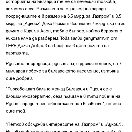
историята на България те не са печелили толкова,
колкото сега. Разликата за една година заради
посредниците е в размер на 3,5 млрд. за „Газпром” и 3,5
млрд. за „Лукойл”. Дали взимат всичките 7 млрд. или си ги
делят с Кирил и Асен, това е въпрос, който вероятно
никога няма да разберем. Това заяви депутатът от
ГЕРБ Делян Добрев на брифинг в централата на
партията.
Руските посредници, руския газ, и руския петрол, са 7
милиарда повече за българското население, изтъкна
още Добрев.
"Търговският баланс между България и Русия се е
влошил многократно, сега плащаме в пъти повече на
Русия, заради тези евроатлантици в кавички", посочи
още той.
"Петков обслужва интересите на „Газпром” и „Лукойл”.
Незавършването на интерконектора с Гърция е в най-