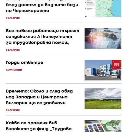
бърз достъп до водните бази
по Черноморието
БЪЛГАРИЯ
Все повече работещи търсят
синдикалния AI консултант
за трудовоправна помощ
БЪЛГАРИЯ
Горди отвътре
КОМПАНИИ
Времето: Около и след обяд
над Западна и Централна
България ще се заоблачи
БЪЛГАРИЯ
Какво се променя във
вноските за фонд „Трудова