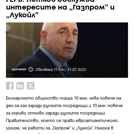
интересите на „Газпром” и
„Лукойл”
Обновена 11:34ч., 31.07.2022
БЪЛГАРИЯ
Снимка: Мениджър нюз
Българското общество плаща 10 млн. лева повече на
ден за газ заради руските посредници и 10 млн. повече
за гориво отново заради руските посредници.
Правителство, което се прави евроатлантическо,
излиза, че работи за „Газпром” и „Лукойл”. Никога в