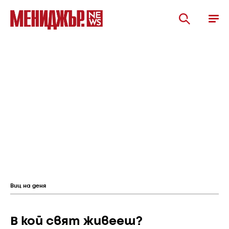
Виц на деня
В кой свят живееш?