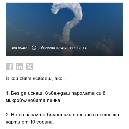
Обновена 07:41ч., 19.10.2014
ВИЦ НА ДЕНЯ
В кой свят живееш, ако...
1. Без да искаш, въвеждаш паролата си в
микровълновата печка.
2. Не си играл на белот или пасианс с истински
карти от 10 години.