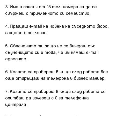
3. Имаш списък от 15 тел. номера за да се
свържеш с тричленното си семейство.
4. Пращаш e-mail на човека на съседното бюро,
защото е по-лесно.
5. Обясненито ти защо не се виждаш със
съучениците си е това, че им нямаш е-mail
адресите.
6. Когато се прибереш в къщи след работа все
още отвръщаш на телефона в бизнес маниер.
7. Когато се прибереш в къщи след работа се
опитваш да излезеш с 0 за телефонна
централа.