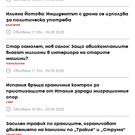
Илияна Йотова: Инцидентът с дрона се използва
за политическа употреба
БЪЛГАРИЯ
Обновена 11:58ч., 09.08.2026
Стар самолет, нов салон: Защо авиокомпаниите
влагат милиони в интериора на старите
машини?
ТЕХНОЛОГИИ
Обновена 11:30ч., 09.08.2026
Испания връща граничния контрол за
пристигащите от Италия заради миграционния
спор
СВЯТ
Обновена 10:45ч., 09.08.2026
Засилен трафик по границите, ограничават
движението на камиони по „Тракия“ и „Струма“
ОБЩЕСТВО