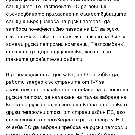
санкциите. Те настояват ЕС да повиши
съгласуваното прилагане на съществуващите
санкции върху износа на руски петрол, да
затвори по-ефективно пазара на ЕС за руски
изкопаеми горива и да наложи санкции на всички
големи руски петролни компании, "Газпромбанк",
техните дъщерни дружества, както и на
техните управителни съвети.
В резолюцията се допълва, че ЕС трябва да
работи заедно със страните от Г-7 за
значително понижаване на тавана на цените на
руския петрол, за налагане на пълна забрана на
вноса на руски газ, както и на вноса на горива и
други петролни стоки от страни извън ЕС, ако
тези стоки са произведени с руски петрол. ЕП
очаква ЕС да забрани превоза на руски петрол и
износа на втечнен газ през ЕС, и да въведе