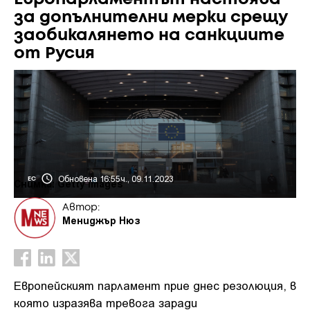
за допълнителни мерки срещу
заобикалянето на санкциите
от Русия
Обновена 16:55ч., 09.11.2023
ЕС
Снимка: Getty images
Автор:
Мениджър Нюз
Европейският парламент прие днес резолюция, в
която изразява тревога заради