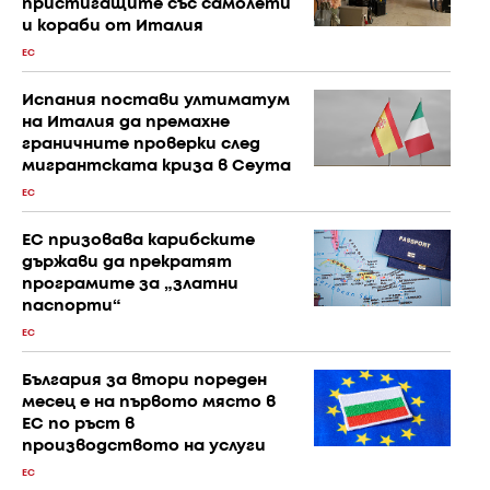
пристигащите със самолети
и кораби от Италия
ЕС
Испания постави ултиматум
на Италия да премахне
граничните проверки след
мигрантската криза в Сеута
ЕС
ЕС призовава карибските
държави да прекратят
програмите за „златни
паспорти“
ЕС
България за втори пореден
месец е на първото място в
ЕС по ръст в
производството на услуги
ЕС