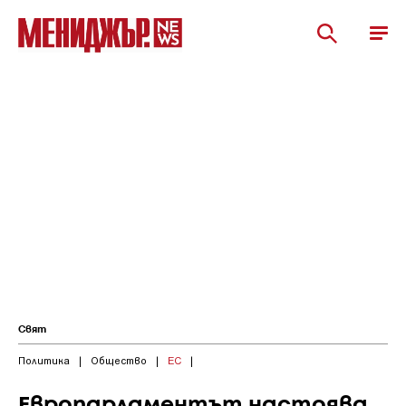
Свят
Политика
|
Общество
|
ЕС
|
Европарламентът настоява