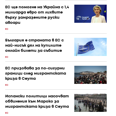
ЕС ще помогне на Украйна с 1,4
милиарда евро от лихвите
върху замразените руски
авоари
ЕС
България е страната в ЕС с
най-нисък дял на купилите
онлайн билети за събитие
ЕС
ЕС призовава за по-сигурни
граници след мигрантската
криза в Сеута
ЕС
Испански политици насочват
обвинения към Мароко за
мигрантската криза в Сеута
ЕС