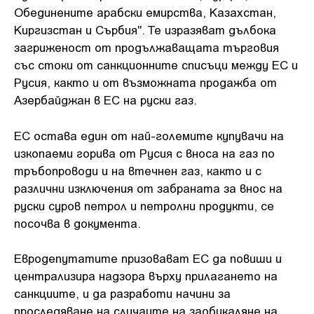
Обединените арабски емирства, Казахстан,
Киргизстан и Сърбия". Те изразяват дълбока
загриженост от продължаващата търговия
със стоки от санкционните списъци между ЕС и
Русия, както и от възможната продажба от
Азербайджан в ЕС на руски газ.
ЕС остава един от най-големите купувачи на
изкопаеми горива от Русия с вноса на газ по
тръбопроводи и на втечнен газ, както и с
различни изключения от забраната за внос на
руски суров петрол и петролни продукти, се
посочва в документа.
Евродепутатите призовават ЕС да повиши и
централизира надзора върху прилагането на
санкциите, и да разработи начини за
проследяване на случаите на заобикаляне на