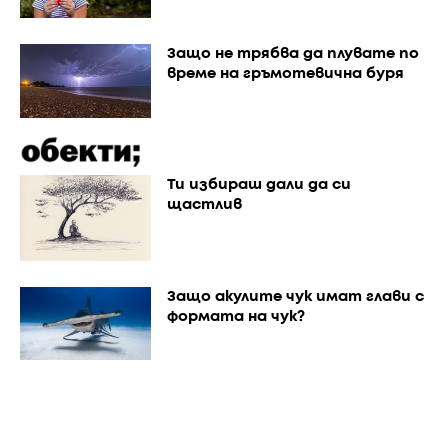
Защо не трябва да плувате по
време на гръмотевична буря
Ти избираш дали да си
щастлив
Защо акулите чук имат глави с
формата на чук?