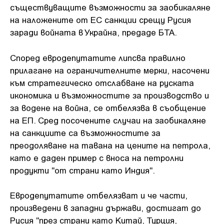
съществуващите възможности за заобикаляне
на наложените от ЕС санкции срещу Русия
заради войната в Украйна, предаде БТА.
Според евродепутатите липсва правилно
прилагане на ограничителните мерки, насочени
към стратегическо отслабване на руската
икономика и възможностите за производство и
за водене на война, се отбелязва в съобщение
на ЕП. Сред посочените случаи на заобикаляне
на санкциите са възможностите за
преодоляване на тавана на цените на петрола,
като е даден пример с вноса на петролни
продукти "от страни като Индия".
Евродепутатите отбелязват и че части,
произведени в западни държави, достигат до
Русия "през страни като Китай, Турция,