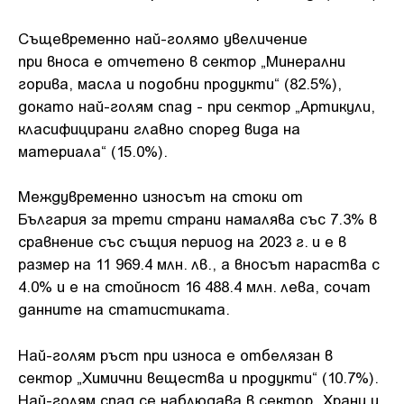
Същевременно най-голямо увеличение
при вноса е отчетено в сектор „Минерални
горива, масла и подобни продукти“ (82.5%),
докато най-голям спад - при сектор „Артикули,
класифицирани главно според вида на
материала“ (15.0%).
Междувременно износът на стоки от
България за трети страни намалява със 7.3% в
сравнение със същия период на 2023 г. и е в
размер на 11 969.4 млн. лв., a вносът нараства с
4.0% и е на стойност 16 488.4 млн. лева, сочат
данните на статистиката.
Най-голям ръст при износа е отбелязан в
сектор „Химични вещества и продукти“ (10.7%).
Най-голям спад се наблюдава в сектор „Храни и