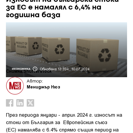
за ЕС е намалял с 6,4% на
годишна база
Обновена 13:35ч., 10.07.2024
ИКОНОМИКА
Снимка:Shutterstock
Автор:
Мениджър Нюз
През периода януари - април 2024 г. износът на
стоки от България за Eвропейския съюз
(ЕС) намалява с 6.4% спрямо същия период на