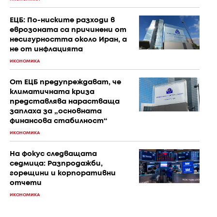
ЕЦБ: По-ниските разходи в
еврозоната са причинени от
несигурността около Иран, а
не от инфлацията
ИКОНОМИКА
От ЕЦБ предупреждават, че
климатичната криза
представлява нарастваща
заплаха за „основната
финансова стабилност“
ИКОНОМИКА
На фокус следващата
седмица: Разпродажби,
горещини и корпоративни
отчети
ИКОНОМИКА