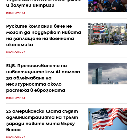
и валутни интриги
ИКОНОМИКА
Руските компании вече не
могат да поддържат нивата
на заплащане на военната
икономика
ИКОНОМИКА
ЕЦБ: Пренасочването на
инвестициите към AI помага
за облекчаване на
несигурността около
растежа в еврозоната
ИКОНОМИКА
25 американски щата съдят
администрацията на Тръмп
заради новите мита върху
вноса
ИКОНОМИКА