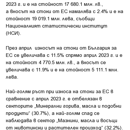
2023 г. и е на стойност 17 680.1 млн. лв.,
а вносът на стоки от ЕС намалява с 2.4% и е на
стойност 19 019.1 млн. лева, съобщи
Националният статистически институт
(НСИ).
През април износът на стоки от България за
ЕС се увеличава с 11.5% спрямо април 2023 г. и е
на стойност 4 770.5 млн. лв., а вносът се
увеличава с 11.9% и е на стойност 5 111.1 млн.
лева.
Най-голям ръст при износа на стоки за ЕС в
сравнение с април 2023 г. е отбелязан в
секторите „Минерални горива, масла и подобни
продукти“ (30.7%), а най-голям спад се
наблюдава в сектор „Мазнини, масла и восъци
от животински и растителен произход“ (32.2%).