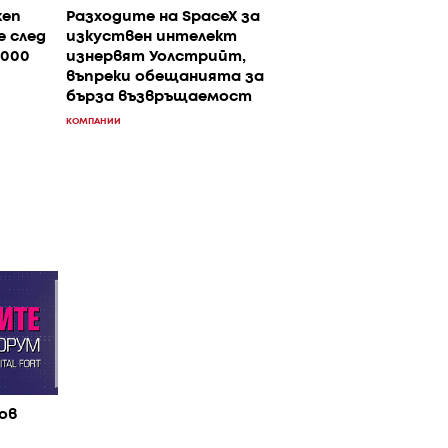
ken
Разходите на SpaceX за
 след
изкуствен интелект
3000
изнервят Уолстрийт,
въпреки обещанията за
бърза възвръщаемост
КОМПАНИИ
ов