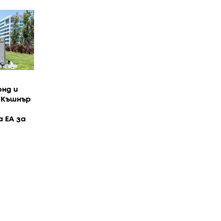
нд и
д Къшнър
 EA за