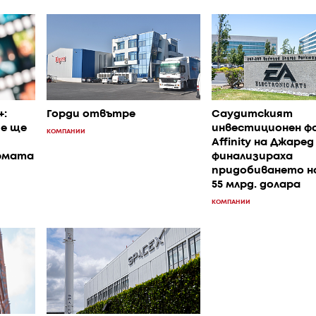
+:
Горди отвътре
Саудитският
че ще
инвестиционен фо
КОМПАНИИ
Affinity на Джаре
рмата
финализираха
придобиването на
55 млрд. долара
КОМПАНИИ