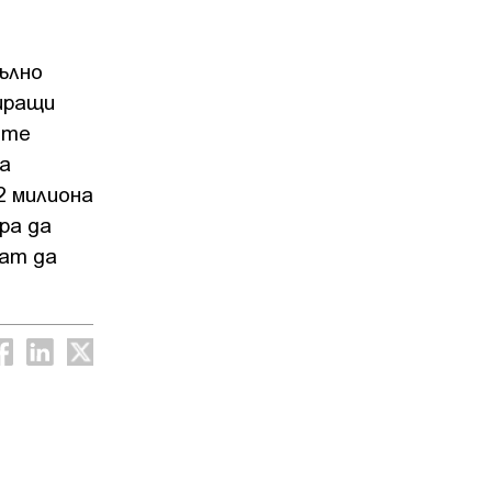
ълнo
тиpaщи
итe
вa
2 милиoнa
pa дa
ĸaт дa