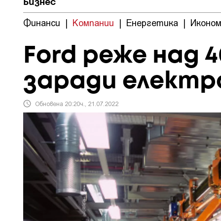
Бизнес
Финанси
|
Компании
|
Енергетика
|
Иконом
Ford реже над
заради елект
Обновена 20:20ч., 21.07.2022