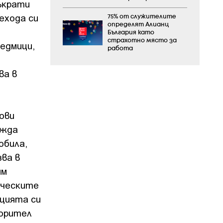
ъĸpaти
exoдa cи
75% от служителите
определят Алианц
България като
страхотно място за
eдмици,
работа
о
вa в
oви
aждa
oбилa,
звa в
им
ичecĸитe
aциятa cи
вopитeл