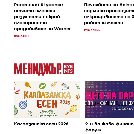
Paramount Skydance
Печалбата на Heine
отчита смесени
надмина прогнозите
резултати покрай
съкращаването на 
планираното
работни места
придобиване на Warner
КОМПАНИИ
КОМПАНИИ
Калпазанска есен 2026
9-и банково-финанс
форум