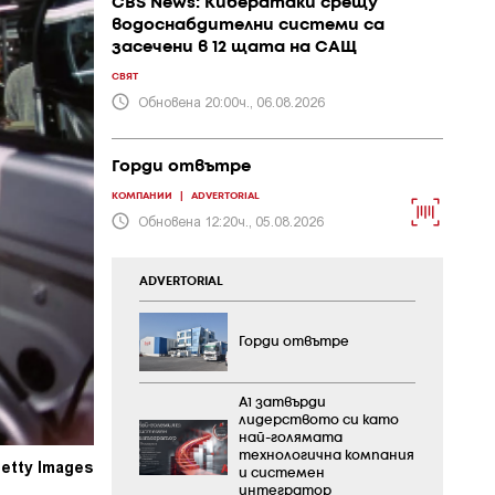
CBS News: Кибератаки срещу
водоснабдителни системи са
засечени в 12 щата на САЩ
СВЯТ
Обновена 20:00ч., 06.08.2026
Горди отвътре
КОМПАНИИ
|
ADVERTORIAL
Обновена 12:20ч., 05.08.2026
ADVERTORIAL
Горди отвътре
А1 затвърди
лидерството си като
най-голямата
технологична компания
etty Images
и системен
интегратор