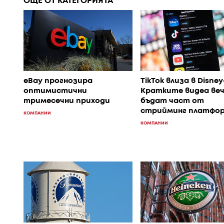
ОЩЕ ОТ КАТЕГОРИЯТА
eBay прогнозира
TikTok влиза в Disney
оптимистични
Кратките видеа ве
тримесечни приходи
бъдат част от
стрийминг платфо
КОМПАНИИ
КОМПАНИИ