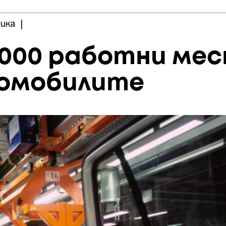
ика
|
 4000 работни ме
ромобилите