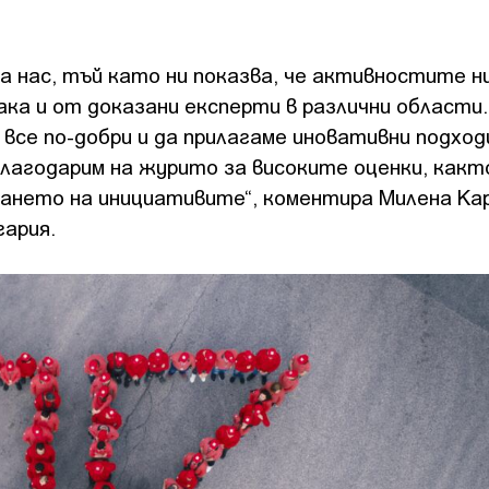
а нас, тъй като ни показва, че активностите н
ка и от доказани експерти в различни области.
се по-добри и да прилагаме иновативни подходи
лагодарим на журито за високите оценки, както
рането на инициативите“, коментира Милена Ка
лгария.