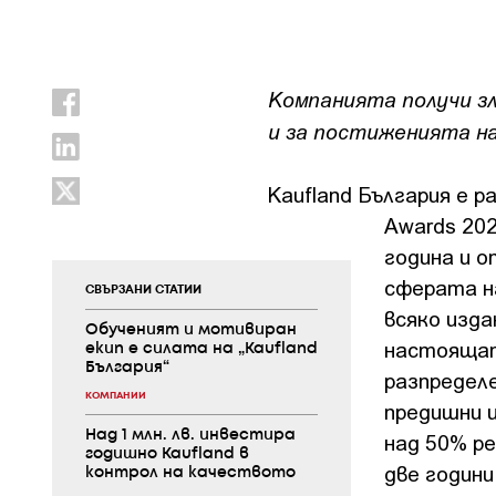
Компанията получи з
и за постиженията на
Kaufland България е 
Awards 20
година и 
сферата н
СВЪРЗАНИ СТАТИИ
всяко изда
Обученият и мотивиран
настоящат
екип е силата на „Kaufland
България“
разпределе
КОМПАНИИ
предишни 
Над 1 млн. лв. инвестира
над 50% р
годишно Kaufland в
две години 
контрол на качеството