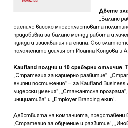
КОМПАНИИ
Двете зл
„Баланс ра
оценило високо многопластовата политика
придобивки за баланс между работа и лич
нужди и изисквания на екипа. Със златнот
положените усилия от Йоанна Кондова и А
Kaufland получи и 10 сребърни отличия
.
„Стратегия за кариерно развитие“, „Стра
екипни постижения“ – за Kaufland Business
лидерски умения“, „Стажантска програма“,
инициатива“ и „Employer Branding екип“.
Действията на компанията, представени в
„Стратегия за обучение и развитие“, „Инов