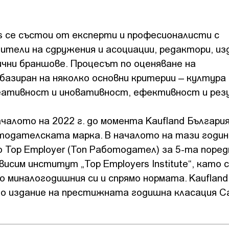
s се състои от експерти и професионалисти с
ители на сдружения и асоциации, редактори, из
ични браншове. Процесът по оценяване на
азиран на няколко основни критерии – култура 
креативност и иновативност, ефективност и ре
алото на 2022 г. до момента Kaufland България
тодателската марка. В началото на тази годин
Top Employer (Топ Работодател) за 5-та поред
сим институт „Top Employers Institute“, като 
 миналогодишния си и спрямо нормата. Kaufland
о издание на престижната годишна класация Ca