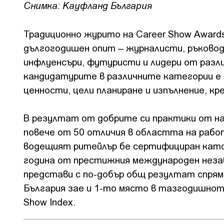
Снимка: Кауфланд България
Традиционно журито на Career Show Award
дългогодишен опит – журналисти, ръковод
инфлуенсъри, футуристи и лидери от разл
кандидатурите в различните категории е б
ценности, цели планиране и изпълнение, 
В резултат от добрите си практики от нач
повече от 50 отличия в областта на рабо
водещият ритейлър бе сертифициран като 
година от престижния международен незави
представи с по-добър общ резултат спрямо
България зае и 1-то място в тазгодишнот
Show Index.