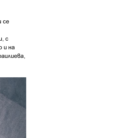
и се
, с
 и на
раилиева,