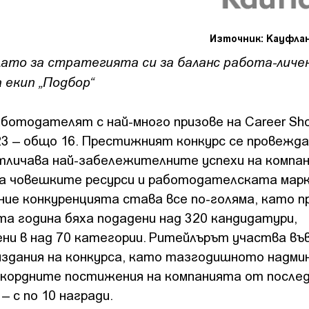
Източник: Кауфла
лато за стратегията си за баланс работа-личе
 екип „Подбор“
работодателят с най-много призове на Career Sh
23 – общо 16. Престижният конкурс се провежда
отличава най-забележителните успехи на компа
а човешките ресурси и работодателската марк
ние конкуренцията става все по-голяма, като п
а година бяха подадени над 320 кандидатури,
ни в над 70 категории. Ритейлърът участва във
издания на конкурса, като тазгодишното надми
екордните постижения на компанията от после
– с по 10 награди.