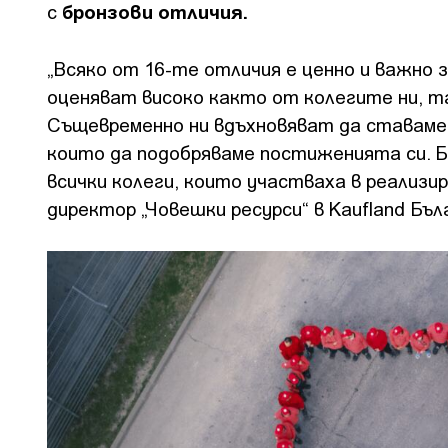
бронзови отличия.
с
„Всяко от 16-те отличия е ценно и важно з
оценяват високо както от колегите ни, та
Същевременно ни вдъхновяват да ставаме в
които да подобряваме постиженията си. Б
всички колеги, които участваха в реализи
директор „Човешки ресурси“ в Kaufland Бъ