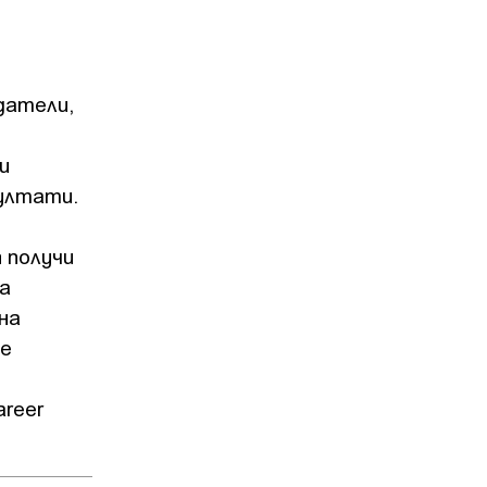
датели,
и
зултати.
 получи
а
на
се
reer