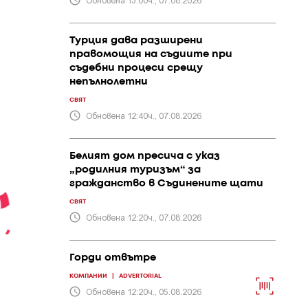
Турция дава разширени
правомощия на съдиите при
съдебни процеси срещу
непълнолетни
СВЯТ
Обновена 12:40ч., 07.08.2026
Белият дом пресича с указ
„родилния туризъм“ за
гражданство в Съдинените щати
СВЯТ
Обновена 12:20ч., 07.08.2026
Горди отвътре
КОМПАНИИ
|
ADVERTORIAL
Обновена 12:20ч., 05.08.2026