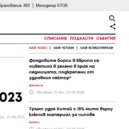
бразование 360
Мениджър 07/26
СПИСАНИЕ
ПОДКАСТИ
СЪБИТИЯ
НАЙ-НОВО
|
НАЙ-ЧЕТЕНИ
|
НАЙ-КОМЕНТИРАНИ
Фондовите борси в Европа се
оцветиха в зелено в края на
седмицата, подкрепени от
здравния сектор*
ФИНАНСИ
Обновена 13:20ч., 07.08.2026
023
Тръмп удря Китай с 15% мито върху
ключов материал за чипове
0ч., 21.09.2023
БИЗНЕС
Обновена 13:00ч., 07.08.2026