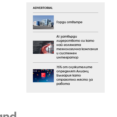
ADVERTORIAL
Горди отвътре
А1 затвърди
лидерството си като
най-голямата
технологична компания
и системен
интегратор
75% от служителите
определят Алианц
България като
страхотно място за
работа