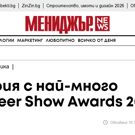
bekti.bg
ZinZin.bg
Строителство, имоти и дизайн 2026
О
ЛОГИИ
МАРКЕТИНГ
ЛЮБОПИТНО
ВСИЧКО ОТ ДЕНЯ
ика
|
рия с най-много
eer Show Awards 2
Обновена 16:1