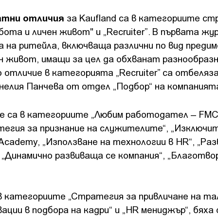
атни отличия
за Kaufland са в категориите с
бота и личен живот" и „Recruiter”. В първата жу
 на ритейла, включваща различни по вид предим
ен живот, имащи за цел да обхванат разнообраз
о отличие в категорията „Recruiter” са отбеляз
нелия Панчева от отдел „Подбор“ на компаният
 Те са в категориите „Любим работодател – FMC
тегия за признание на служителите“, „Изключи
 Academy, „Използване на технологии в HR“, „Ра
 „Динамично развиваща се компания“, „Благотв
 категориите „Стратегия за привличане на та
ации в подбора на кадри“ и „HR мениджър“, бяха