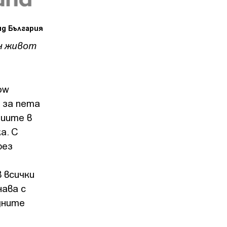
нд България
н живот
ow
 за пета
ниите в
а. С
рез
 всички
нава с
дните