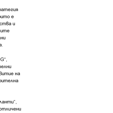
тратегия
рито е
ства и
ните
ани
а.
G“,
телни
звитие на
орителна
ланти“,
 отличени