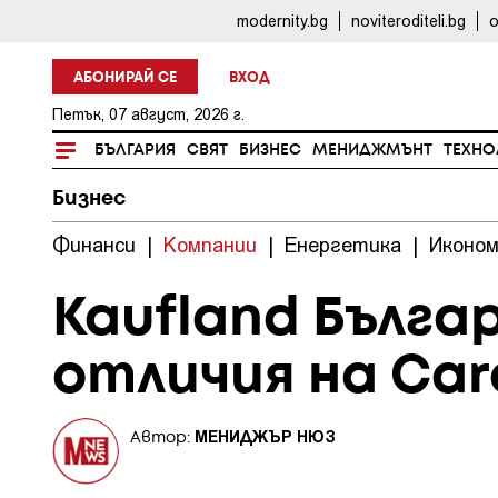
modernity.bg
noviteroditeli.bg
o
АБОНИРАЙ СЕ
ВХОД
Петък, 07 август, 2026 г.
БЪЛГАРИЯ
СВЯТ
БИЗНЕС
МЕНИДЖМЪНТ
ТЕХНО
Бизнес
Финанси
|
Компании
|
Енергетика
|
Иконом
Kaufland Бълга
отличия на Car
МЕНИДЖЪР НЮЗ
Автор: