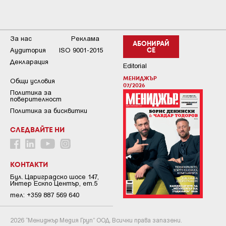
За нас
Реклама
АБОНИРАЙ
Аудитория
ISO 9001-2015
СЕ
Декларация
Editorial
МЕНИДЖЪР
Общи условия
07/2026
Пoлитикa зa
пoвepитeлнocт
Политика за бисквитки
СЛЕДВАЙТЕ НИ
КОНТАКТИ
Бул. Цариградско шосе 147,
Интер Ескпо Център, ет.5
тел: +359 887 569 640
2026 “Мениджър Медия Груп” ООД. Всички права запазени.