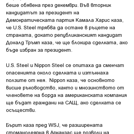
беше обявена през декември. Във вторник
кандидатът за президент на
Демократическата партия Камала Харис каза,
че U.S. Steel трябва да остане в ръцете на
страната, докато републиканският кандидат
Доналд Тръмп каза, че ще блокира сделката, ако
бъде избран за президент.
U.S. Steel и Nippon Steel се опитаха да смекчат
опасенията около сделката и изтъкнаха
ползите от нея. Nippon каза, че основното
висше ръководство, както и мнозинството от
членовете на борда на американската компания
ще бъдат граждани на САЩ, ако сделката се
осъществи.
Бърит каза пред WSJ, че разширената
стоманолеярна в Арканзас ще позволи на