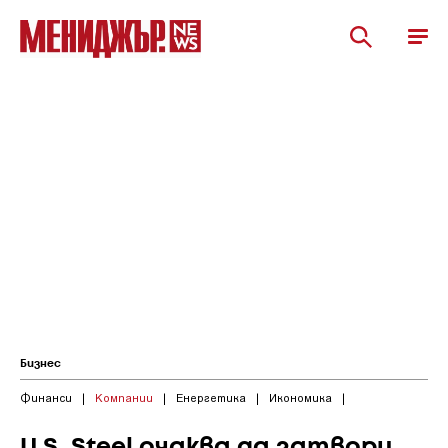
Бизнес
Финанси
|
Компании
|
Енергетика
|
Икономика
|
U.S. Steel очаква да затвори