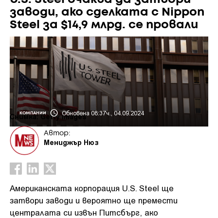
заводи, ако сделката с Nippon
Steel за $14,9 млрд. се провали
Обновена 08:37ч., 04.09.2024
КОМПАНИИ
Снимка: Getty Images
Автор:
Мениджър Нюз
Американската корпорация U.S. Steel ще
затвори заводи и вероятно ще премести
централата си извън Питсбърг, ако