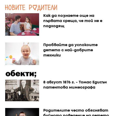
Как да познаете още на
първата среща, че той не е
подходящ
Пробвайте да успокоите
детето с най-добрите
техники
8 август 1876 г. - Томас Едисън
патентова мимеографа
Родителите често обясняват
буйното поведение на детето