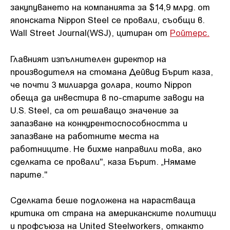
закупуването на компанията за $14,9 млрд. от
японската Nippon Steel се провали, съобщи в.
Wall Street Journal(WSJ), цитиран от
Ройтерс.
Главният изпълнителен директор на
производителя на стомана Дейвид Бърит каза,
че почти 3 милиарда долара, които Nippon
обеща да инвестира в по-старите заводи на
U.S. Steel, са от решаващо значение за
запазване на конкурентоспособността и
запазване на работните места на
работниците. Не бихме направили това, ако
сделката се провали", каза Бърит. „Нямаме
парите."
Сделката беше подложена на нарастваща
критика от страна на американските политици
и профсъюза на United Steelworkers, откакто