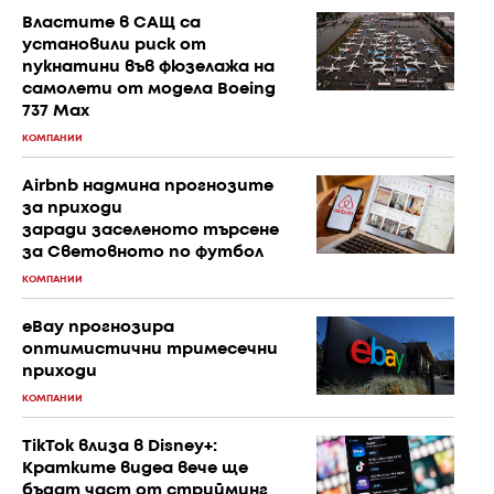
Властите в САЩ са
установили риск от
пукнатини във фюзелажа на
самолети от модела Boeing
737 Max
КОМПАНИИ
Airbnb надмина прогнозите
за приходи
заради заселеното търсене
за Световното по футбол
КОМПАНИИ
eBay прогнозира
оптимистични тримесечни
приходи
КОМПАНИИ
TikTok влиза в Disney+:
Кратките видеа вече ще
бъдат част от стрийминг