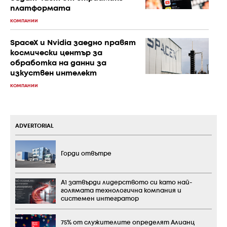
платформата
КОМПАНИИ
SpaceX и Nvidia заедно правят
космически център за
обработка на данни за
изкуствен интелект
КОМПАНИИ
ADVERTORIAL
Горди отвътре
А1 затвърди лидерството си като най-
голямата технологична компания и
системен интегратор
75% от служителите определят Алианц