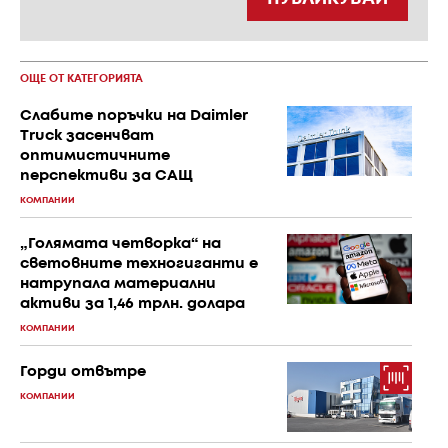
ОЩЕ ОТ КАТЕГОРИЯТА
Слабите поръчки на Daimler
Truck засенчват
оптимистичните
перспективи за САЩ
КОМПАНИИ
„Голямата четворка“ на
световните техногиганти е
натрупала материални
активи за 1,46 трлн. долара
КОМПАНИИ
Горди отвътре
КОМПАНИИ