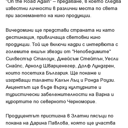
"On the Road Again" – предаване, в което следва
известни личности в различни места по света
при заснемането на кино продукции.
Вичедомини ще представи страната ни като
дестинация, привличаща световни кино
продукции. Той ще включи кадри с интервюта с
големите екшън звезди от "Непобедимите"
Силвестър Сталоун, Джейсъм Стейтън, Уесли
Снайпс, Арнолд Шварценегер, Долф Лундгрен,
които посетиха България. Ще покаже и
изгряващи таланти Калън Лъц и Ронда Роузи.
Акцентът ще бъде върху културните и
туристически забележителности на Варна и
курортите по северното Черноморие.
Продуцентът пристигна в Златни пясъци по
покана на Дарина Павлова, която ще участва