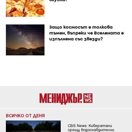
вкусна?
Защо космосът е толкова
тъмен, въпреки че Вселената е
изпълнена със звезди?
ВСИЧКО ОТ ДЕНЯ
CBS News: Кибератаки
срещу водоснабдителни