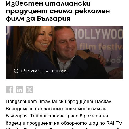
Известен италиански
продуцент снима рекламен
филм за България
Обновена 13:38ч., 11.09.2013
Популярният италиански продуцент Паскал
Вичедомини ще заснеме рекламен филм за
България. Той пристигна у нас в ролята на
водещ и продуцент на обзорнотo шоу по RAI TV