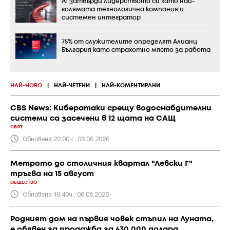
А1 затвърди лидерството си като най-
голямата технологична компания и
системен интегратор
75% от служителите определят Алианц
България като страхотно място за работа
НАЙ-НОВО
|
НАЙ-ЧЕТЕНИ
|
НАЙ-КОМЕНТИРАНИ
CBS News: Кибератаки срещу водоснабдителни
системи са засечени в 12 щата на САЩ
СВЯТ
Обновена 20:00ч., 06.08.2026
Метрото до столичния квартал "Левски Г"
тръгва на 15 август
ОБЩЕСТВО
Обновена 19:40ч., 06.08.2026
Родният дом на първия човек стъпил на Луната,
е обявен за продажба за 430 000 долара