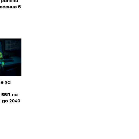
 ранени
есение в
е за
 БВП на
 до 2040