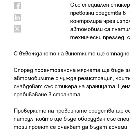
Със специален стикер
превозни средства в 
контролира чрез изп
автомобили са платил
технически преглед, 
С въвеждането на винетките ще отпадне
Според проектозакона мярката ще бъде за
автомобилите с чужда регистрация, които
снабдяват със стикера на границата. Цен
пребиваване в страната.
Проверките на превозните средства ще с
патрул, който ще бъде оборудван със спе
този проект се очакват да бъдат големи, 