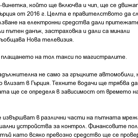
-винетка, който ще включва и чип, ще се движа
Гърция от 2016 г. Целта е правителството да сл
олзване на електронни средства дали притежат
и пътен данък, застраховка и дали са минали
съобщава Нова телевизия.
 плащането на тол такси по магистралите.
дължителна не само за гръцките автомобили, н
 влизат в Гърция. Техните водачи ще трябва да
ата ще се определя в зависимост от времето н
е извършват в различни части на пътната мреж
циални устройства за контрол. Финансовите по
тъй като всяко превозно средство ще се прове