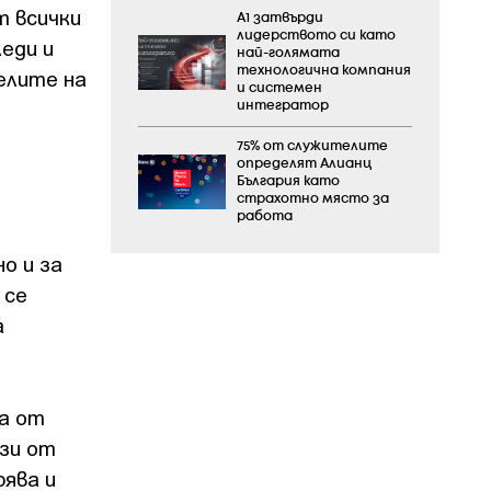
т всички
А1 затвърди
лидерството си като
еди и
най-голямата
технологична компания
елите на
и системен
интегратор
75% от служителите
определят Алианц
България като
страхотно място за
работа
о и за
 се
а
а от
лзи от
рява и