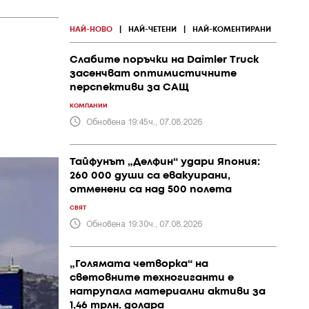
НАЙ-НОВО
|
НАЙ-ЧЕТЕНИ
|
НАЙ-КОМЕНТИРАНИ
Слабите поръчки на Daimler Truck
засенчват оптимистичните
перспективи за САЩ
КОМПАНИИ
Обновена 19:45ч., 07.08.2026
Тайфунът „Делфин“ удари Япония:
260 000 души са евакуирани,
отменени са над 500 полета
СВЯТ
Обновена 19:30ч., 07.08.2026
„Голямата четворка“ на
световните техногиганти е
натрупала материални активи за
1,46 трлн. долара