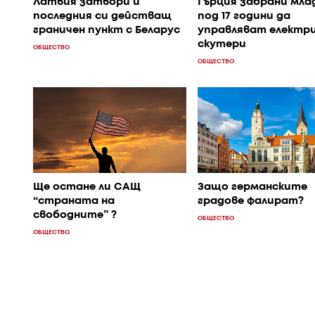
Латвия затвори и
Гърция забрани мла
последния си действащ
под 17 години да
граничен пункт с Беларус
управляват електр
скутери
ОБЩЕСТВО
ОБЩЕСТВО
Ще остане ли САЩ
Защо германските
“страната на
градове фалират?
свободните” ?
ОБЩЕСТВО
ОБЩЕСТВО