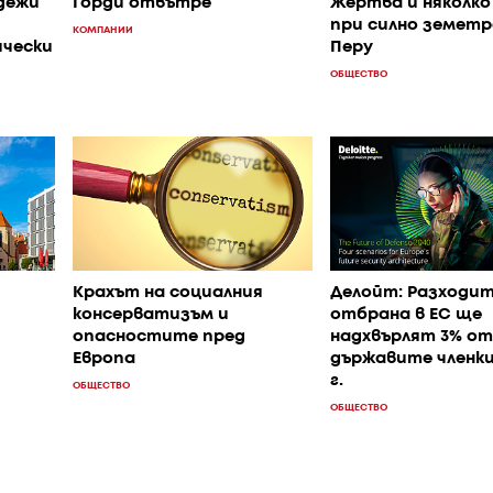
дежи
Горди отвътре
Жертва и няколко
при силно земетр
КОМПАНИИ
ически
Перу
ОБЩЕСТВО
Крахът на социалния
Делойт: Разходит
консерватизъм и
отбрана в ЕС ще
опасностите пред
надхвърлят 3% от
Европа
държавите членки
г.
ОБЩЕСТВО
ОБЩЕСТВО