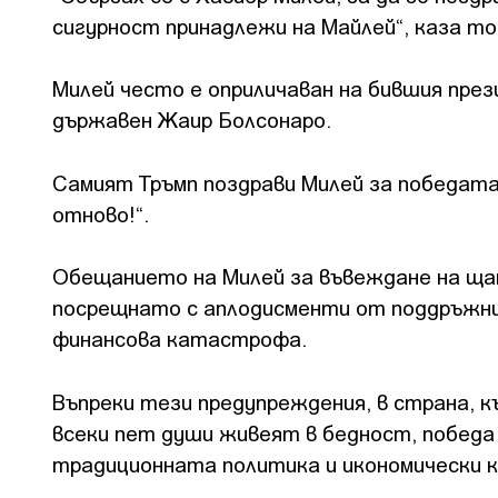
сигурност принадлежи на Майлей“, каза то
Милей често е оприличаван на бившия пре
държавен Жаир Болсонаро.
Самият Тръмп поздрави Милей за победата 
отново!“.
Обещанието на Милей за въвеждане на ща
посрещнато с аплодисменти от поддръжни
финансова катастрофа.
Въпреки тези предупреждения, в страна, 
всеки пет души живеят в бедност, победа 
традиционната политика и икономически к