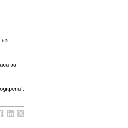
 на
аса за
одкрепа“,