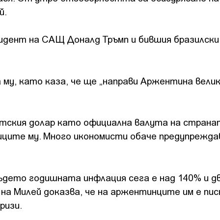
й.
зидент на САЩ Доналд Тръмп и бившия бразилски
му, като каза, че ще „направи Аржентина вели
тския долар като официална валута на стран
ците му. Много икономисти обаче предупрежда
където годишната инфлация сега е над 140% и д
на Милей доказва, че на аржентинците им е пи
ризи.