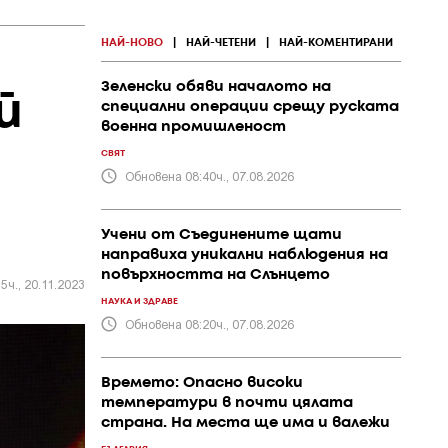
НАЙ-НОВО
|
НАЙ-ЧЕТЕНИ
|
НАЙ-КОМЕНТИРАНИ
Зеленски обяви началото на
й
специални операции срещу руската
военна промишленост
СВЯТ
Обновена 08:40ч., 07.08.2026
Учени от Съединените щати
направиха уникални наблюдения на
повърхността на Слънцето
5ч., 20.11.2023
НАУКА И ЗДРАВЕ
Обновена 08:20ч., 07.08.2026
Времето: Опасно високи
температури в почти цялата
страна. На места ще има и валежи