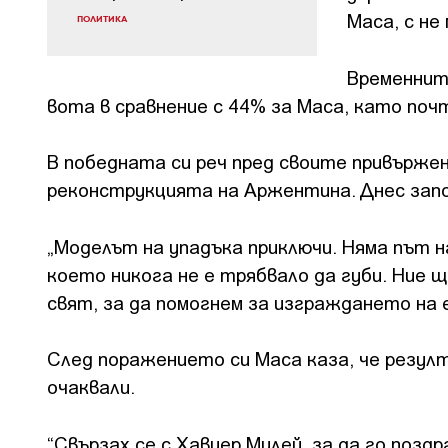
Маса, с не
ПОЛИТИКА
Временнит
вота в сравнение с 44% за Маса, като поч
В победната си реч пред своите привържен
реконструкцията на Аржентина. Днес запо
„Моделът на упадъка приключи. Няма път н
което никога не е трябвало да губи. Ние щ
свят, за да помогнем за изграждането на е
След поражението си Маса каза, че резул
очаквали.
“Свързах се с Хавиер Милей, за да го поз