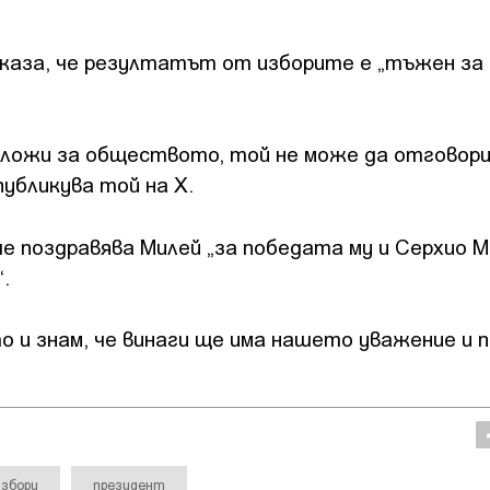
каза, че резултатът от изборите е „тъжен за
дложи за обществото, той не може да отговори
убликува той на X.
че поздравява Милей „за победата му и Серхио М
.
 и знам, че винаги ще има нашето уважение и п
избори
президент