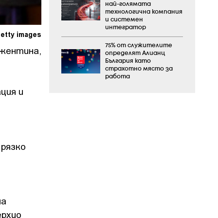
най-голямата
технологична компания
и системен
интегратор
etty images
75% от служителите
ржентина,
определят Алианц
България като
страхотно място за
работа
ция и
 рязко
на
ерхио