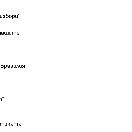
избори“.
 нашите
 Бразилия
“,
литиката