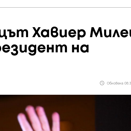
цът Хавиер Миле
резидент на
Обновена 08:3