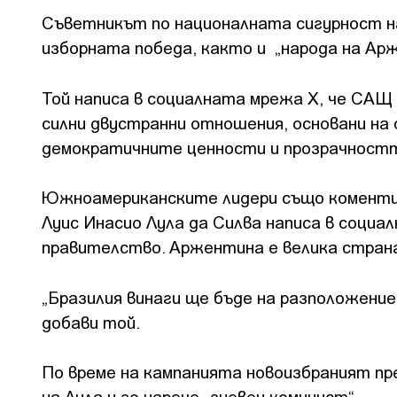
Съветникът по националната сигурност н
изборната победа, както и „народа на Арж
Той написа в социалната мрежа X, че САЩ
силни двустранни отношения, основани на
демократичните ценности и прозрачностт
Южноамериканските лидери също коментир
Луис Инасио Лула да Силва написа в социа
правителство. Аржентина е велика страна
„Бразилия винаги ще бъде на разположени
добави той.
По време на кампанията новоизбраният п
на Лула и го нарече „гневен комунист“.