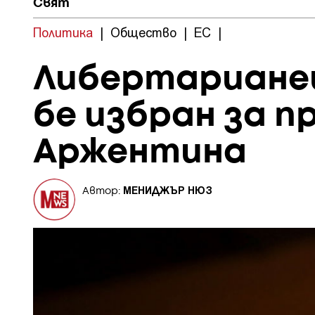
Свят
Политика
|
Общество
|
ЕС
|
Либертариане
бе избран за п
Аржентина
МЕНИДЖЪР НЮЗ
Автор: