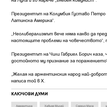
Президентът на Колумбия Густаво Петро 
Латинска Америка“.
„Неолиберализмът вече няма какво да пре
настоящите проблеми на човечеството“, п
Президентът на Чили Габриел Борич каза, 
достойното му признание за поражението“
„Желая на аржентинския народ най-доброто
написа той в X.
КЛЮЧОВИ ДУМИ
Аржентина
Хавиер Милей
Серхио Маса