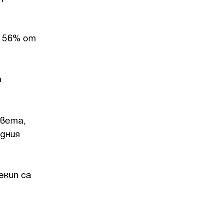
о 56% от
а
света,
одния
екип са