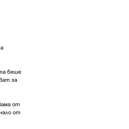
ка
ата беше
ват за
вама от
снало от