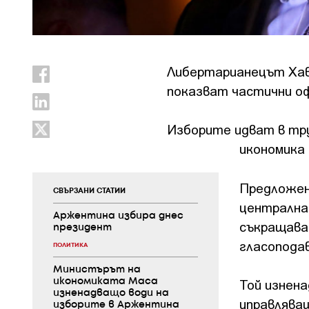
Либертарианецът Хав
показват частични оф
Изборите идват в тр
икономика 
Предложен
СВЪРЗАНИ СТАТИИ
централна
Аржентина избира днес
съкращава
президент
гласопода
ПОЛИТИКА
Министърът на
Той изнен
икономиката Маса
изненадващо води на
управлява
изборите в Аржентина