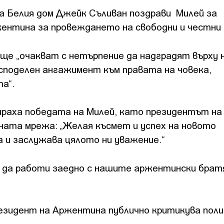
а Белия дом Джейк Съливан поздрави Милей за
ентина за провеждането на свободни и честни 
 ще „очакват с нетърпение да надградят върху
 споделен ангажимент към правата на човека,
а“.
аха победата на Милей, като президентът на
лната мрежа: „Желая късмет и успех на новото
 и заслужава цялото ни уважение.“
е да работи заедно с нашите аржентински братя
резидент на Аржентина публично критикува по