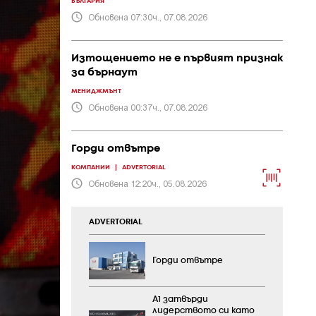
БЪЛГАРИЯ
Обновена 07:30ч., 07.08.2026
Изтощението не е първият признак
за бърнаут
МЕНИДЖМЪНТ
Обновена 00:37ч., 07.08.2026
Горди отвътре
КОМПАНИИ
|
ADVERTORIAL
Обновена 12:20ч., 05.08.2026
ADVERTORIAL
Горди отвътре
А1 затвърди
лидерството си като