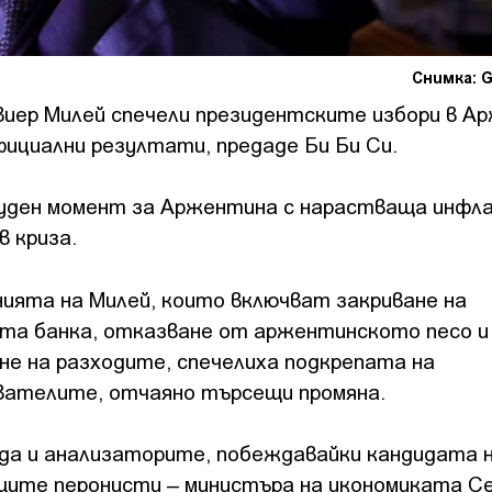
Снимка: G
иер Милей спечели президентските избори в А
ициални резултати, предаде Би Би Си.
уден момент за Аржентина с нарастваща инфла
в криза.
ията на Милей, които включват закриване на
та банка, отказване от аржентинското песо и
не на разходите, спечелиха подкрепата на
вателите, отчаяно търсещи промяна.
ада и анализаторите, побеждавайки кандидата 
щите перонисти – министъра на икономиката С