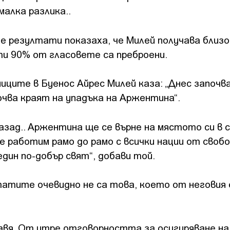
 малка разлика..
е резултати показаха, че Милей получава близ
ти 90% от гласовете са преброени.
иците в Буенос Айрес Милей каза: „Днес започв
чва краят на упадъка на Аржентина“.
азад.. Аржентина ще се върне на мястото си в 
е работим рамо до рамо с всички нации от своб
дин по-добър свят“, добави той.
татите очевидно не са това, което от неговия 
дравя. От утре отговорността за осигуряване на