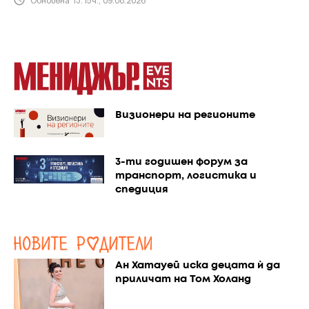
Визионери на регионите
3-ти годишен форум за
транспорт, логистика и
спедиция
Ан Хатауей иска децата ѝ да
приличат на Том Холанд