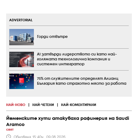
ADVERTORIAL
Горди отвътре
А1 затвърди лидерството си като най-
голямата технологична компания и
системен интегратор
75% от служителите определят Алианц
България като страхотно място за работа
НАЙ-НОВО
|
НАЙ-ЧЕТЕНИ
|
НАЙ-КОМЕНТИРАНИ
Йеменските хути атакуваха рафинерия на Saudi
Aramco
СВЯТ
Обновена 15:40ч., 09.08.2026