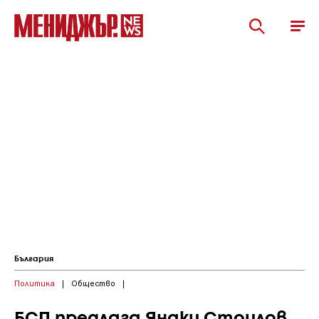
България
Политика
|
Общество
|
БСП предлага Янаки Стоилов