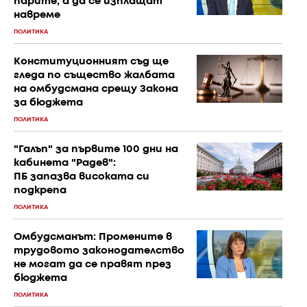
парите, а да се изплащат
навреме
ПОЛИТИКА
Конституционният съд ще
гледа по същество жалбата
на омбудсмана срещу Закона
за бюджета
ПОЛИТИКА
"Галъп" за първите 100 дни на
кабинета "Радев":
ПБ запазва високата си
подкрепа
ПОЛИТИКА
Омбудсманът: Промените в
трудовото законодателство
не могат да се правят през
бюджета
ПОЛИТИКА