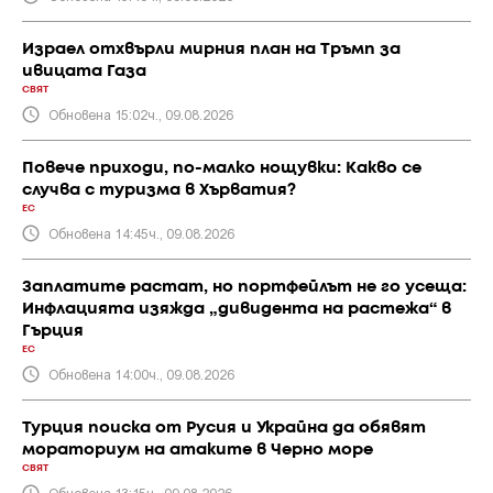
Израел отхвърли мирния план на Тръмп за
ивицата Газа
СВЯТ
Обновена 15:02ч., 09.08.2026
Повече приходи, по-малко нощувки: Какво се
случва с туризма в Хърватия?
ЕС
Обновена 14:45ч., 09.08.2026
Заплатите растат, но портфейлът не го усеща:
Инфлацията изяжда „дивидента на растежа“ в
Гърция
ЕС
Обновена 14:00ч., 09.08.2026
Турция поиска от Русия и Украйна да обявят
мораториум на атаките в Черно море
СВЯТ
Обновена 13:15ч., 09.08.2026