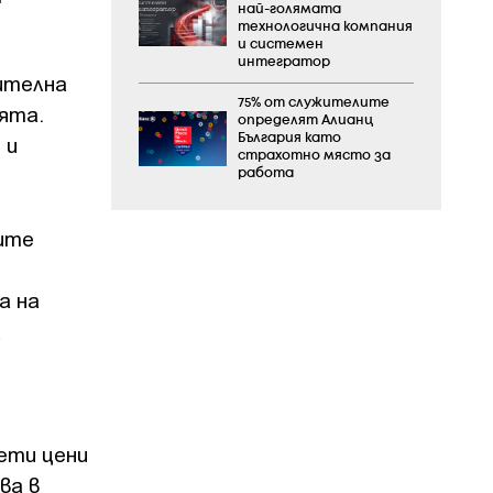
най-голямата
технологична компания
и системен
интегратор
лителна
75% от служителите
ята.
определят Алианц
 и
България като
страхотно място за
работа
ите
а на
а
иети цени
ва в