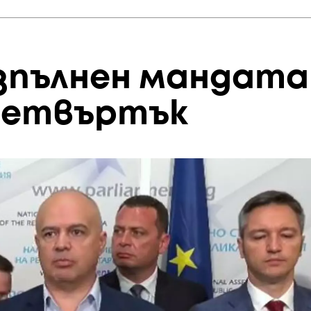
зпълнен мандата
четвъртък