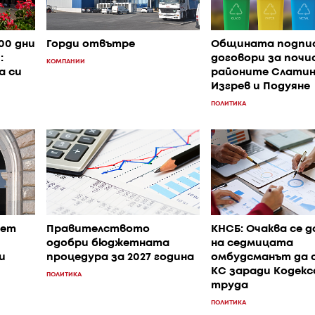
00 дни
Горди отвътре
Общината подпи
:
договори за почи
КОМПАНИИ
а си
районите Слатин
Изгрев и Подуяне
ПОЛИТИКА
вет
Правителството
КНСБ: Очаква се д
одобри бюджетната
на седмицата
и
процедура за 2027 година
омбудсманът да 
КС заради Кодекс
ПОЛИТИКА
труда
ПОЛИТИКА