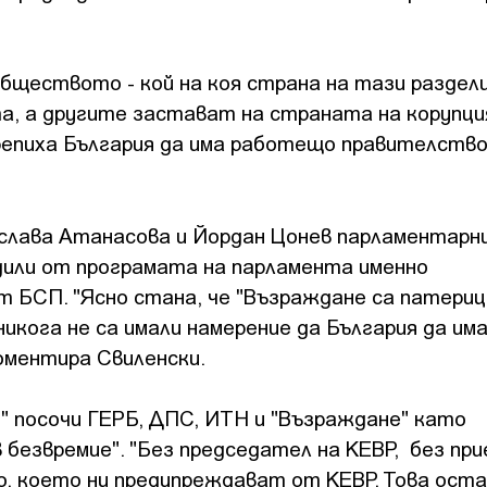
обществото - кой на коя страна на тази разде
та, а другите застават на страната на корупци
репиха България да има работещо правителство
ислава Атанасова и Йордан Цонев парламентарн
адили от програмата на парламента именно
 БСП. "Ясно стана, че "Възраждане са патериц
никога не са имали намерение да България да им
оментира Свиленски.
" посочи ГЕРБ, ДПС, ИТН и "Възраждане" като
безвремие". "Без председател на КЕВР, без пр
о, което ни предупреждават от КЕВР. Това оста