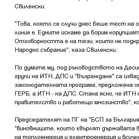
Свиленски.
"Това, което се случи днес беше тест на 
линия е. Едните искаме да борим корупция
Отговорността е на тези, които не подк
Народно събрание", каза Свиленски.
По думите му, под ръководството на Дес
групи на ИТН, ДПС и "Възраждане" са изв
законодателната програма, предложена от
ГЕРБ, а ИТН - на ДПС. Стана ясно, че ИТН 
правителство и работещо мнозинство", к
Председателят на ПГ на "БСП за България
"виновниците, които хвърлят държавата в 
на топлоенергия и електроенергия и всичк