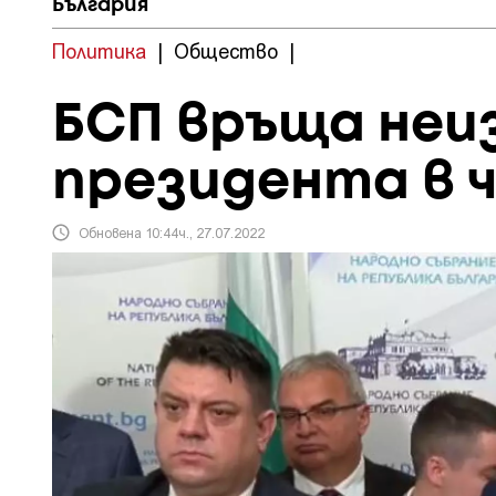
България
Политика
|
Общество
|
БСП връща неи
президента в 
Обновена 10:44ч., 27.07.2022