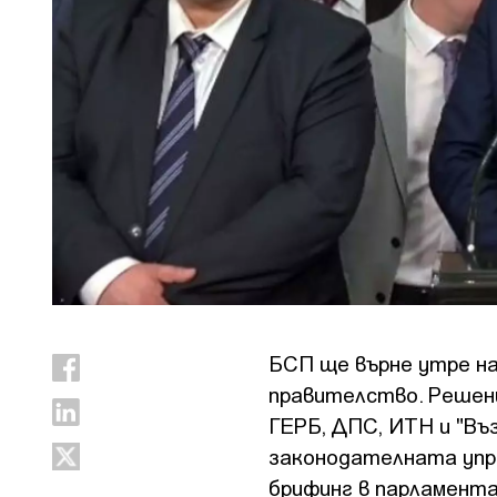
БСП ще върне утре на
правителство. Решен
ГЕРБ, ДПС, ИТН и "Въ
законодателната упра
брифинг в парламента