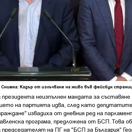
Снимка: Кадър от излъчване на живо във фейсбук страни
 президента неизпълнен мандата за съставяне 
ието на партията идва, след като депутатит
зраждане" извадиха от дневния ред на парламен
вленска програма, предложена от БСП. Това об
 председателят на ПГ на "БСП за България" Гео