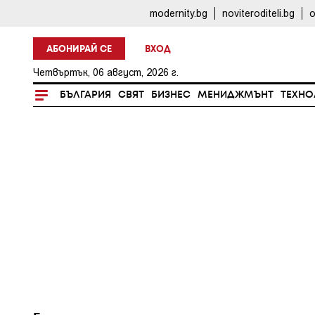
modernity.bg
noviteroditeli.bg
o
АБОНИРАЙ СЕ
ВХОД
Четвъртък, 06 август, 2026 г.
БЪЛГАРИЯ
СВЯТ
БИЗНЕС
МЕНИДЖМЪНТ
ТЕХНО