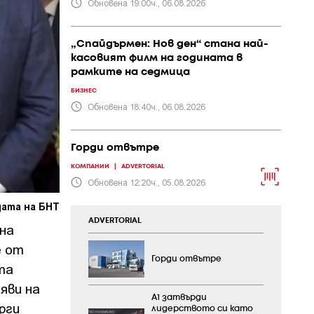
Обновена 19:00ч., 06.08.2026
„Спайдърмен: Нов ден“ стана най-
касовият филм на годината в
рамките на седмица
БИЗНЕС
Обновена 18:40ч., 06.08.2026
Горди отвътре
КОМПАНИИ
|
ADVERTORIAL
Обновена 12:20ч., 05.08.2026
цата на БНТ
ADVERTORIAL
на
е от
Горди отвътре
та
яви на
А1 затвърди
рги
лидерството си като