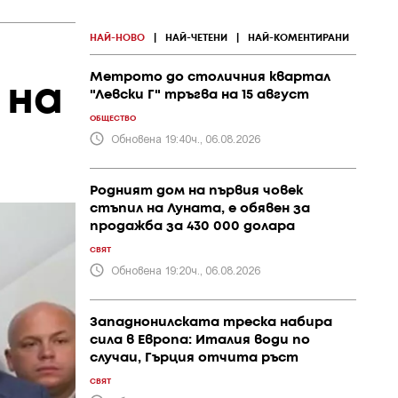
НАЙ-НОВО
|
НАЙ-ЧЕТЕНИ
|
НАЙ-КОМЕНТИРАНИ
Метрото до столичния квартал
 на
"Левски Г" тръгва на 15 август
ОБЩЕСТВО
Обновена 19:40ч., 06.08.2026
Родният дом на първия човек
стъпил на Луната, е обявен за
продажба за 430 000 долара
СВЯТ
Обновена 19:20ч., 06.08.2026
Западнонилската треска набира
сила в Европа: Италия води по
случаи, Гърция отчита ръст
СВЯТ