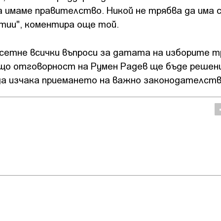
а имаме правителство. Никой не трябва да има 
тии", коментира още той.
сетне всички въпроси за датата на изборите т
ъщо отговорност на Румен Радев ще бъде реше
 да изчака приемането на важно законодателст