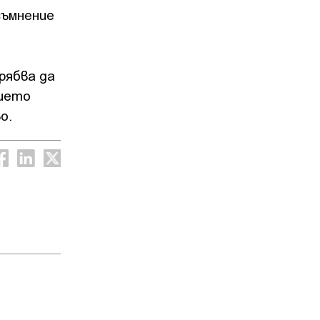
съмнение
рябва да
нието
во.