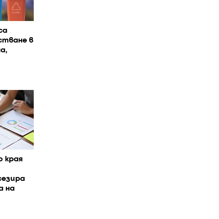
са
стване в
а,
о края
сезира
а на