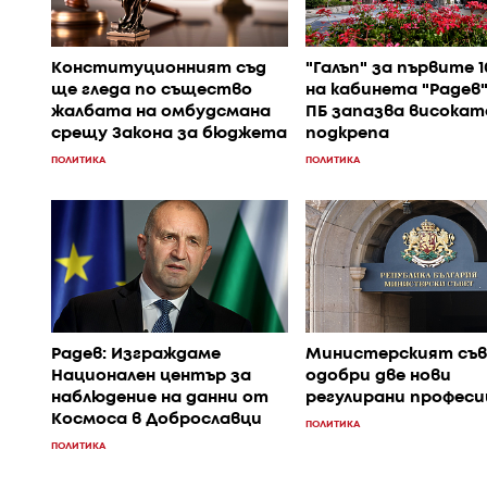
Конституционният съд
"Галъп" за първите 1
ще гледа по същество
на кабинета "Радев"
жалбата на омбудсмана
ПБ запазва високат
срещу Закона за бюджета
подкрепа
ПОЛИТИКА
ПОЛИТИКА
Радев: Изграждаме
Министерският съ
Национален център за
одобри две нови
наблюдение на данни от
регулирани професи
Космоса в Доброславци
ПОЛИТИКА
ПОЛИТИКА