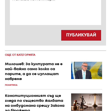
ПУБЛИКУВАЙ
ОЩЕ ОТ КАТЕГОРИЯТА
Милошев: За културата не е
най-важно само колко са
парите, а да се изплащат
навреме
ПОЛИТИКА
Конституционният съд ще
гледа по същество жалбата
на омбудсмана срещу Закона
за бюджета