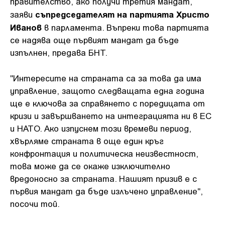
правителство, ако получи третия мандат,
съпредседателят на партията Христо
заяви
Иванов
в парламента. Въпреки това партията
се надява още първият мандат да бъде
изпълнен, предава БНТ.
"Интересите на страната са за това да има
управление, защото следващата една година
ще е ключова за справянето с поредицата от
кризи и завършването на интеграцията ни в ЕС
и НАТО. Ако изпуснем този времеви период,
хвърляме страната в още един кръг
конфронтация и политическа неизвестност,
това може да се окаже изключително
вредоносно за страната. Нашият призив е с
първия мандат да бъде излъчено управление",
посочи той.