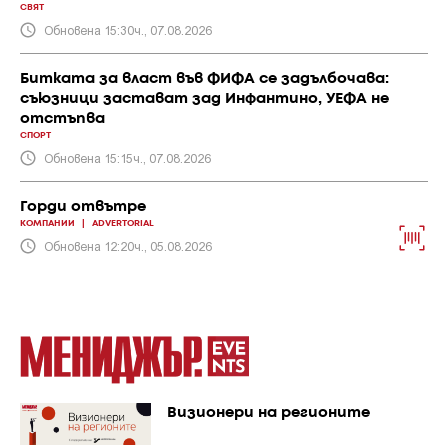
СВЯТ
Обновена 15:30ч., 07.08.2026
Битката за власт във ФИФА се задълбочава:
съюзници застават зад Инфантино, УЕФА не
отстъпва
СПОРТ
Обновена 15:15ч., 07.08.2026
Горди отвътре
КОМПАНИИ
|
ADVERTORIAL
Обновена 12:20ч., 05.08.2026
Визионери на регионите