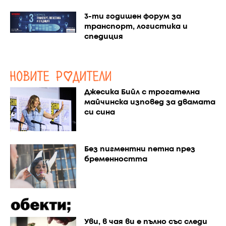
3-ти годишен форум за
транспорт, логистика и
спедиция
Джесика Бийл с трогателна
майчинска изповед за двамата
си сина
Без пигментни петна през
бременността
Уви, в чая ви е пълно със следи