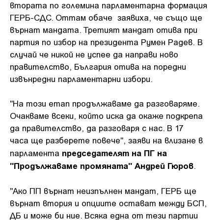
втората по големина парламентарна формация
ГЕРБ-СДС. Оттам обаче заявиха, че също ще
върнат мандата. Третият мандат отива при
партия по избор на президента Румен Радев. В
случай че никой не успее да направи ново
правителство, България отива на поредни
извънредни парламентарни избори.
"На този етап продължаваме да разговаряме.
Очакваме всеки, който иска да окаже подкрепа
да правителство, да разговаря с нас. В 17
часа ще разберете повече", заяви на влизане в
председателят на ПГ на
парламента
"Продължаваме промяната" Андрей Гюров
.
"Ако ПП върнат неизпълнен мандат, ГЕРБ ще
върнат втория и опциите остават между БСП,
ДБ и може би ние. Всяка една от тези партии