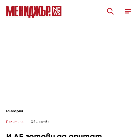
България
Политика
|
Общество
|
И ДБ готови да опитат