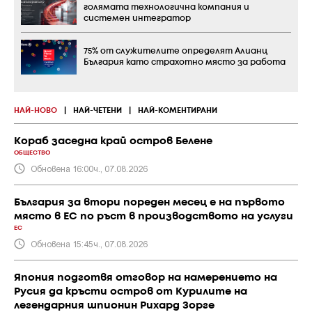
голямата технологична компания и
системен интегратор
75% от служителите определят Алианц
България като страхотно място за работа
НАЙ-НОВО
|
НАЙ-ЧЕТЕНИ
|
НАЙ-КОМЕНТИРАНИ
Кораб заседна край остров Белене
ОБЩЕСТВО
Обновена 16:00ч., 07.08.2026
България за втори пореден месец е на първото
място в ЕС по ръст в производството на услуги
ЕС
Обновена 15:45ч., 07.08.2026
Япония подготвя отговор на намерението на
Русия да кръсти остров от Курилите на
легендарния шпионин Рихард Зорге