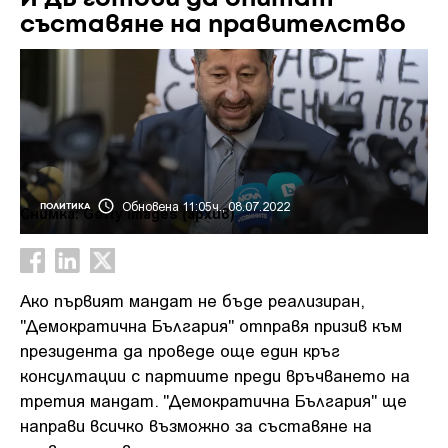
съставяне на правителство
Обновена 11:05ч., 08.07.2022
ПОЛИТИКА
Снимка: Getty Images (архив)
Ако първият мандат не бъде реализиран,
"Демократична България" отправя призив към
президента да проведе още един кръг
консултации с партиите преди връчването на
третия мандат. "Демократична България" ще
направи всичко възможно за съставяне на