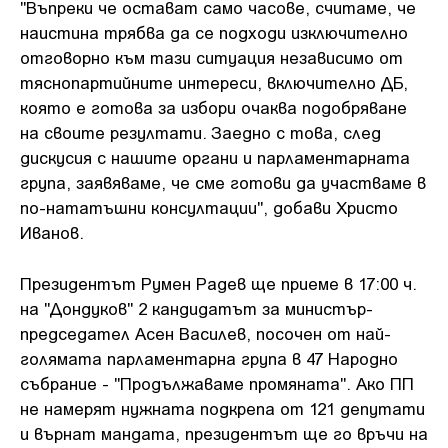
"Въпреки че остават само часове, считаме, че
наистина трябва да се подходи изключително
отговорно към тази ситуация независимо от
тяснопартийните интереси, включително ДБ,
която е готова за избори очаква подобряване
на своите резултати. Заедно с това, след
дискусия с нашите органи и парламентарната
група, заявяваме, че сме готови да участваме в
по-нататъшни консултации", добави Христо
Иванов.
Президентът Румен Радев ще приеме в 17:00 ч.
на "Дондуков" 2 кандидатът за министър-
председател Асен Василев, посочен от най-
голямата парламентарна група в 47 Народно
събрание - "Продължаваме промяната". Ако ПП
не намерят нужната подкрепа от 121 депутати
и върнат мандата, президентът ще го връчи на