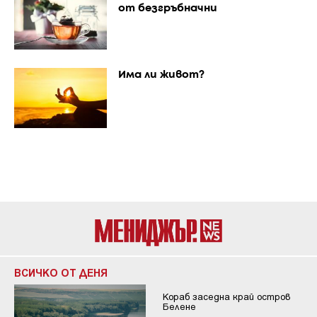
от безгръбначни
Има ли живот?
ВСИЧКО ОТ ДЕНЯ
Кораб заседна край остров
Белене