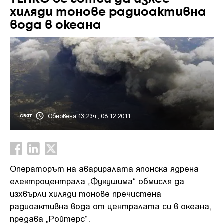
хиляди тонове радиоактивна
вода в океана
Обновена 13:23ч., 08.12.2011
СВЯТ
Операторът на авариралата японска ядрена
електроцентрала „Фукушима“ обмисля да
изхвърли хиляди тонове пречистена
радиоактивна вода от централата си в океана,
предава „Ройтерс“.