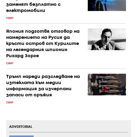
заменят безплатно с
електромобили
СВЯТ
Япония подготвя отговор на
намерението на Русия да
кръсти остров от Курилите
на легендарния шпионин
Рихард Зорге
СВЯТ
Тръмп нареди разследване на
изтеклата към медии
информация за изчерпани
запаси от оръжия
СВЯТ
ADVERTORIAL