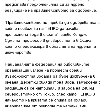
представи предложенията си за ядрено
регулиране на правителството за одобрение.
"Правителството не трябва да одобрява план,
който позволява на ТЕПКО да излива
пречистена вода в океана", заяви Кенджи
Сумита, професор в университета в Осака,
който специализира в областта на ядрената
инженерство.
Нацианалната федерация на риболовните
организации излезе на протест срещу
възможността водата да бъде изхвърлена в
океана. Десетки хиляди тона вода, замърсена с
радиация са се натрупали в завода на 240 км
североизточно от Токио, след като ТЕПКО в
началото на кризата се опита да охлади
авариралите от природните катаклизми