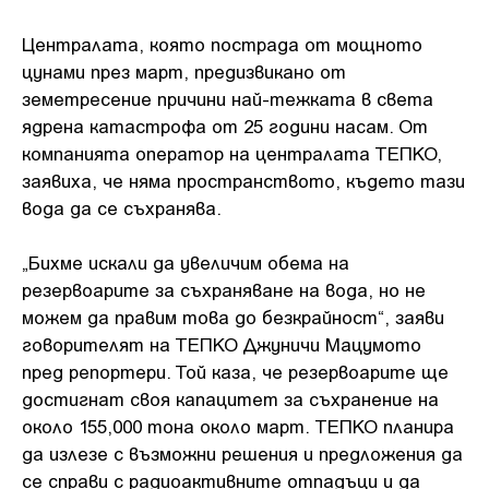
Централата, която пострада от мощното
цунами през март, предизвикано от
земетресение причини най-тежката в света
ядрена катастрофа от 25 години насам. От
компанията оператор на централата ТЕПКО,
заявиха, че няма пространството, където тази
вода да се съхранява.
„Бихме искали да увеличим обема на
резервоарите за съхраняване на вода, но не
можем да правим това до безкрайност“, заяви
говорителят на ТЕПКО Джуничи Мацумото
пред репортери. Той каза, че резервоарите ще
достигнат своя капацитет за съхранение на
около 155,000 тона около март. TЕПКО планира
да излезе с възможни решения и предложения да
се справи с радиоактивните отпадъци и да