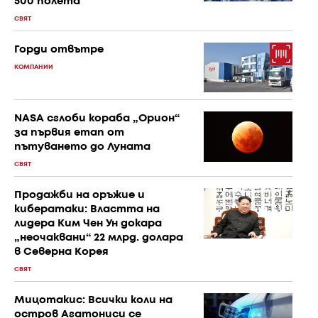
500 полета
СВЯТ
Горди отвътре
КОМПАНИИ
NASA сглоби кораба „Орион“
за първия етап от
пътуването до Луната
СВЯТ
Продажби на оръжие и
кибератаки: Властта на
лидера Ким Чен Ун докара
„неочаквани“ 22 млрд. долара
в Северна Корея
СВЯТ
Мицотакис: Всички коли на
остров Агатониси се