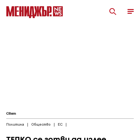
Свят
Политика
|
Общество
|
ЕС
|
ТЕПКО се готви да излее