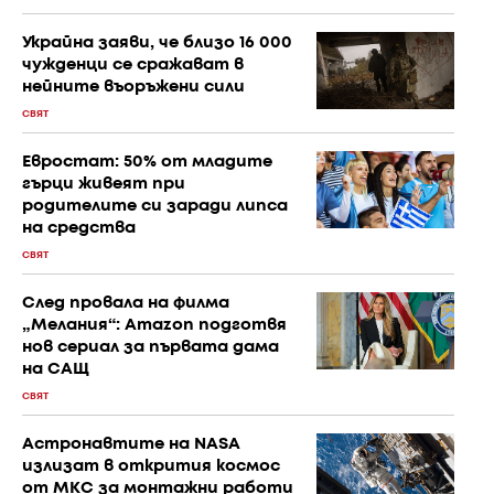
Украйна заяви, че близо 16 000
чужденци се сражават в
нейните въоръжени сили
СВЯТ
Евростат: 50% от младите
гърци живеят при
родителите си заради липса
на средства
СВЯТ
След провала на филма
„Мелания“: Amazon подготвя
нов сериал за първата дама
на САЩ
СВЯТ
Астронавтите на NASA
излизат в открития космос
от МКС за монтажни работи