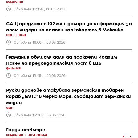
КОМПАНИИ
Обновена 16:15ч., 06.08.2026
САЩ предлагат 102 млн. долара за информация за
осем лидери на опасен наркокартел в Мексико
СВЯТ
|
СВЯТ
Обновена 16:00ч., 06.08.2026
Германия обмисля дали да подкрепи Йоахим
Нагел за председателския пост в ЕЦБ
ФИНАНСИ
Обновена 15:45ч., 06.08.2026
Руски дронове атакуваха германския товарен
кораб „EMIL“ в Черно море, съобщават германски
медии
СВЯТ
Обновена 15:30ч., 06.08.2026
Горди отвътре
КОМПАНИИ
|
ADVERTORIAL