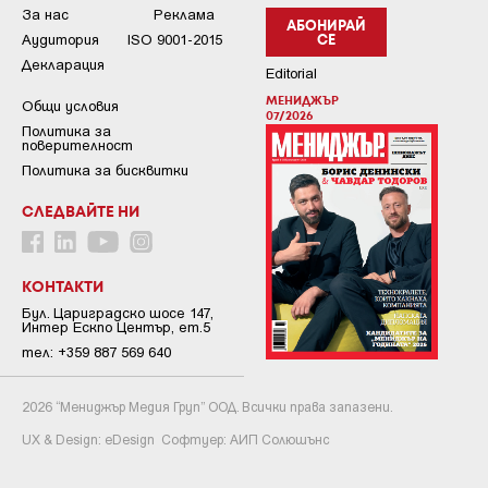
За нас
Реклама
АБОНИРАЙ
Аудитория
ISO 9001-2015
СЕ
Декларация
Editorial
МЕНИДЖЪР
Общи условия
07/2026
Пoлитикa зa
пoвepитeлнocт
Политика за бисквитки
СЛЕДВАЙТЕ НИ
КОНТАКТИ
Бул. Цариградско шосе 147,
Интер Ескпо Център, ет.5
тел: +359 887 569 640
2026 “Мениджър Медия Груп” ООД. Всички права запазени.
UX & Design:
eDesign
Софтуер:
АИП Солюшънс