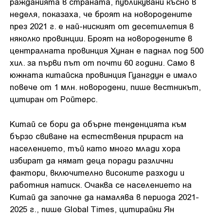
ражданията в страната, публикувани късно в
неделя, показаха, че броят на новородените
през 2021 г. е най-ниският от десетилетия в
няколко провинции. Броят на новородените в
централната провинция Хунан е паднал под 500
хил. за първи път от почти 60 години. Само в
южната китайска провинция Гуангдун е имало
повече от 1 млн. новородени, пише вестникът,
цитиран от Ройтерс.
Китай се бори да обърне тенденцията към
бързо свиване на естествения прираст на
населението, тъй като много млади хора
избират да нямат деца поради различни
фактори, включително високите разходи и
работния натиск. Очаква се населението на
Китай да започне да намалява в периода 2021-
2025 г., пише Global Times, цитирайки Ян