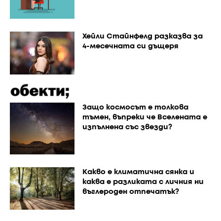
Хейли Стайнфелд разказва за
4-месечната си дъщеря
Защо космосът е толкова
тъмен, въпреки че Вселената е
изпълнена със звезди?
Каквo е климатична сянка и
каква е разликата с личния ни
въглероден отпечатък?