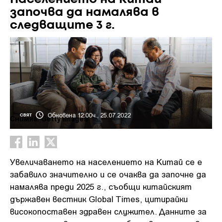
започва да намалява в
следващите 3 г.
Обновена 12:00ч., 25.07.2022
СВЯТ
Снимка: Getty Images
Увеличаването на населението на Китай се е
забавило значително и се очаква да започне да
намалява преди 2025 г., съобщи китайският
държавен вестник Global Times, цитирайки
високопоставен здравен служител. Данните за