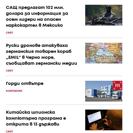
САЩ предлагат 102 млн.
долара за информация за
осем лидери на опасен
наркокартел в Мексико
СВЯТ
Руски дронове атакуваха
германския товарен кораб
„EMIL“ в Черно море,
съобщават германски медии
СВЯТ
Горди отвътре
КОМПАНИИ
Китайска шпионска
компютърна програма е
открита в 13 държави
СВЯТ