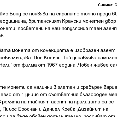
Снимка: G
мс Бонд се появява на екраните точно преди 60
годишнина, британският Кралски монетен двор
монети, посветени на най-популярния таен аген
в.
вата монета от колекцията е изобразен агент 
превъплъщава Шон Конъри. Той управлява самоле
ели” от филма от 1967 година „Човек живее са
е монети са налични в златен и сребърен вари
тегло от 1 унция от съответния благороден ме
в ролята на тайният агент на кралицата са се
 Пиърс Броснан и Даниел Крейг. Дизайнът на
ои да бъде обявен допълнително, посочват от 