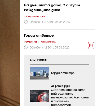
На днешната дата, 7 август.
Рождениците днес
НА ДНЕШНАТА ДАТА
Обновена 00:04ч., 07.08.2026
Горди отвътре
КОМПАНИИ
|
ADVERTORIAL
Обновена 12:20ч., 05.08.2026
ADVERTORIAL
Горди отвътре
А1 затвърди
лидерството си като
най-голямата
технологична компания
и системен
интегратор