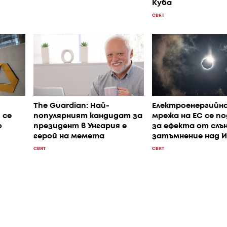
Куба
СВЯТ
The Guardian: Най-
Електроенергийн
 се
популярният кандидат за
мрежа на ЕС се п
о
президент в Унгария е
за ефекта от слъ
герой на мемета
затъмнение над 
СВЯТ
СВЯТ