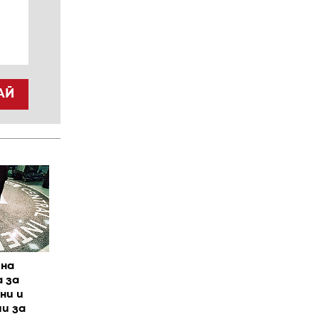
АЙ
йна
 за
ни и
и за