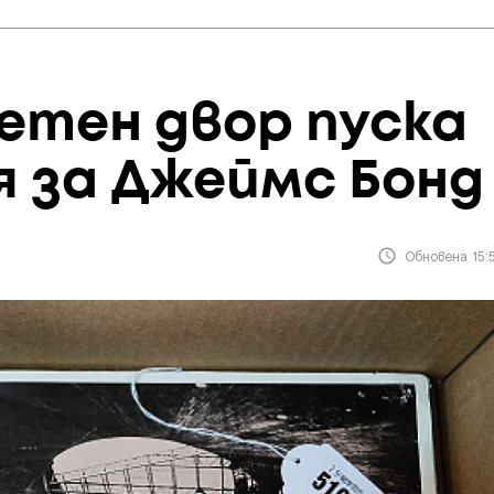
етен двор пуска
я за Джеймс Бонд
Обновена 15:5