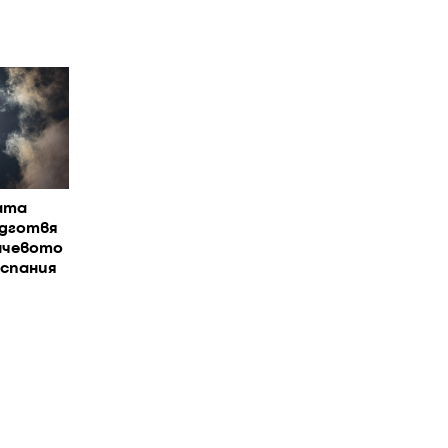
ата
одготвя
нчевото
Испания