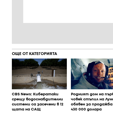
ОЩЕ ОТ КАТЕГОРИЯТА
CBS News: Кибератаки
Родният дом на пър
срещу водоснабдителни
човек стъпил на Лун
системи са засечени в 12
обявен за продажба
щата на САЩ
430 000 долара