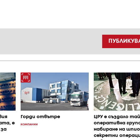
ПУБЛИКУВ
вия
Горди отвътре
ЦРУ е създало та
ата, е
оперативна група
КОМПАНИИ
 за
набиране на шпио
секретни операци