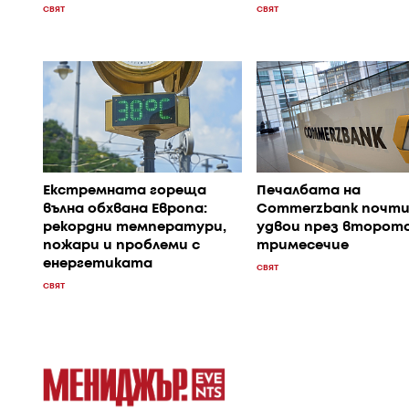
СВЯТ
СВЯТ
Екстремната гореща
Печалбата на
вълна обхвана Европа:
Commerzbank почти
рекордни температури,
удвои през второт
пожари и проблеми с
тримесечие
енергетиката
СВЯТ
СВЯТ