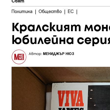
Свят
Политика
|
Общество
|
ЕС
|
Кралският мон
юбилейна сери
МЕНИДЖЪР НЮЗ
Автор: