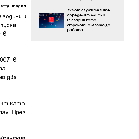
etty Images
75% от служителите
 години и
определят Алианц
България като
 пуска
страхотно място за
работа
т в
007, в
та
мо два
ант като
тал. През
Кралския