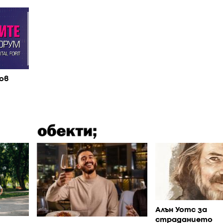
ов
Алън Уотс за
страданието