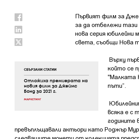
Първият филм за Джей
за да отбележи тази 
нова серия юбилейни 
света, съобщи Нова т
Върху пър
който се 
СВЪРЗАНИ СТАТИИ
"Малката Н
Отложиха премиерата на
пъти”.
новия филм за Джеймс
Бонд за 2021 г.
МАРКЕТИНГ
Юбилейнит
всяка е с 
годините 
превъплъщавали актьори като Роджър Мур,
следващите монети от колекцията предст