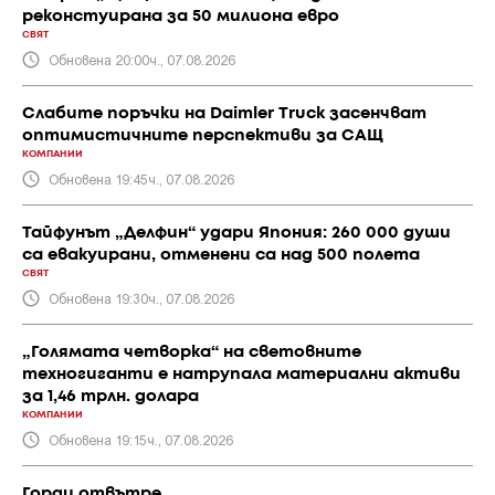
реконстуирана за 50 милиона евро
СВЯТ
Обновена 20:00ч., 07.08.2026
Слабите поръчки на Daimler Truck засенчват
оптимистичните перспективи за САЩ
КОМПАНИИ
Обновена 19:45ч., 07.08.2026
Тайфунът „Делфин“ удари Япония: 260 000 души
са евакуирани, отменени са над 500 полета
СВЯТ
Обновена 19:30ч., 07.08.2026
„Голямата четворка“ на световните
техногиганти е натрупала материални активи
за 1,46 трлн. долара
КОМПАНИИ
Обновена 19:15ч., 07.08.2026
Горди отвътре