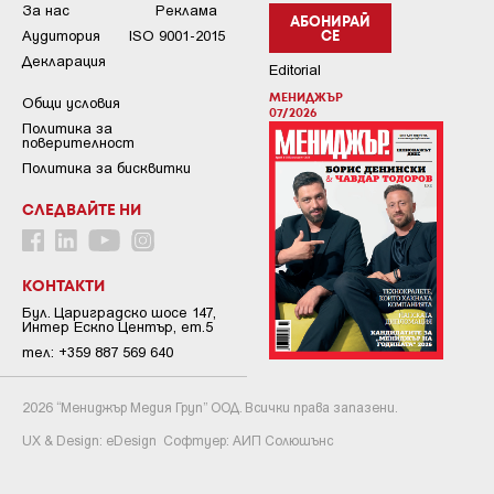
За нас
Реклама
АБОНИРАЙ
Аудитория
ISO 9001-2015
СЕ
Декларация
Editorial
МЕНИДЖЪР
Общи условия
07/2026
Пoлитикa зa
пoвepитeлнocт
Политика за бисквитки
СЛЕДВАЙТЕ НИ
КОНТАКТИ
Бул. Цариградско шосе 147,
Интер Ескпо Център, ет.5
тел: +359 887 569 640
2026 “Мениджър Медия Груп” ООД. Всички права запазени.
UX & Design:
eDesign
Софтуер:
АИП Солюшънс