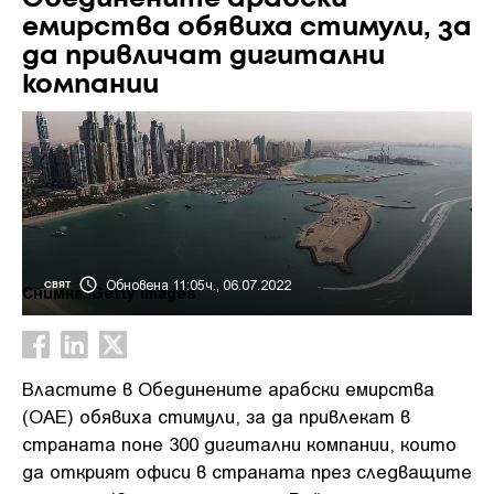
емирства обявиха стимули, за
да привличат дигитални
компании
Обновена 11:05ч., 06.07.2022
СВЯТ
Снимка: Getty Images
Властите в Обединените арабски емирства
(ОАЕ) обявиха стимули, за да привлекат в
страната поне 300 дигитални компании, които
да открият офиси в страната през следващите