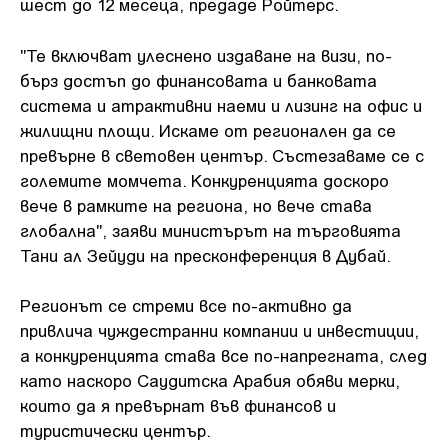
шест до 12 месеца, предаде Ройтерс.
"Те включват улеснено издаване на визи, по-
бърз достъп до финансовата и банковата
система и атрактивни наеми и лизинг на офис и
жилищни площи. Искаме от регионален да се
превърне в световен център. Състезаваме се с
големите момчета. Конкуренцията доскоро
вече в рамките на региона, но вече става
глобална", заяви министърът на търговията
Тани ал Зейуди на пресконференция в Дубай.
Регионът се стреми все по-активно да
привлича чуждестранни компании и инвестиции,
а конкуренцията става все по-напрегната, след
като наскоро Саудитска Арабия обяви мерки,
които да я превърнат във финансов и
туристически център.