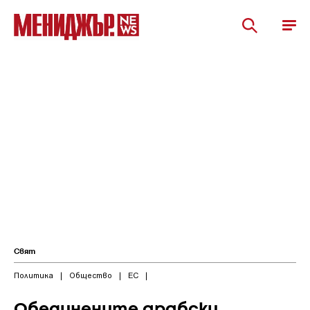
Свят
Политика
|
Общество
|
ЕС
|
Обединените арабски