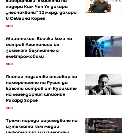
кибератаки: Властта на
лидера Ким Чен Ун докара
„неочаквани“ 22 млрд. долара
в Северна Корея
СВЯТ
Мицотакис: Всички коли на
остров Агатониси се
заменят безплатно с
електромобили
СВЯТ
Япония подготвя отговор на
намерението на Русия да
кръсти остров от Курилите
на легендарния шпионин
Рихард Зорге
СВЯТ
Тръмп нареди разследване на
изтеклата към медии
информация за изчерпани