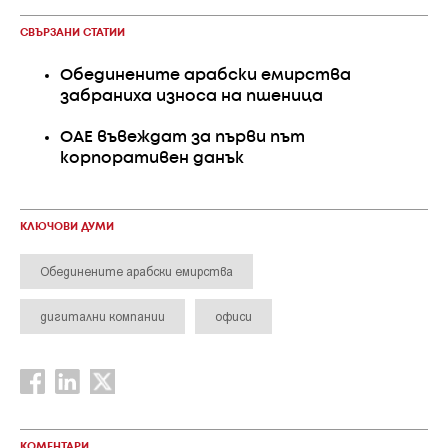
СВЪРЗАНИ СТАТИИ
Обединените арабски емирства
забраниха износа на пшеница
ОАЕ въвеждат за първи път
корпоративен данък
КЛЮЧОВИ ДУМИ
Обединените арабски емирства
дигитални компании
офиси
КОМЕНТАРИ