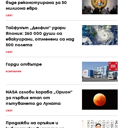
бъде реконстуирана за 50
милиона евро
СВЯТ
Тайфунът „Делфин“ удари
Япония: 260 000 души са
евакуирани, отменени са над
500 полета
СВЯТ
Горди отвътре
КОМПАНИИ
NASA сглоби кораба „Орион“
за първия етап от
пътуването до Луната
СВЯТ
Продажби на оръжие и