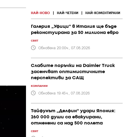
НАЙ-НОВО
|
НАЙ-ЧЕТЕНИ
|
НАЙ-КОМЕНТИРАНИ
Галерия „Уфици“ в Италия ще бъде
реконстуирана за 50 милиона евро
СВЯТ
Обновена 20:00ч., 07.08.2026
Слабите поръчки на Daimler Truck
засенчват оптимистичните
перспективи за САЩ
КОМПАНИИ
Обновена 19:45ч., 07.08.2026
Тайфунът „Делфин“ удари Япония:
260 000 души са евакуирани,
отменени са над 500 полета
СВЯТ