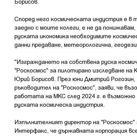
Борисов.
Според него космическата индустрия е в т
заедно с моите колеги, е не да понижавам,
руската икономика необходимите космическ
данни предаване, метеорологична, геодезич
"Изграждането на собствена руска космич
"Роскосмос" за пилотирано изследване на 
Юрий Борисов. През юни Дмитрий Рогозин
ръководител на "Роскосмос", заяви, че въ
работата на МКС след 2024 г. е възможн
руската космическа индустрия.
Изпълнителният директор на "Роскосмос" 
Интерфакс, че държавната корпорация все