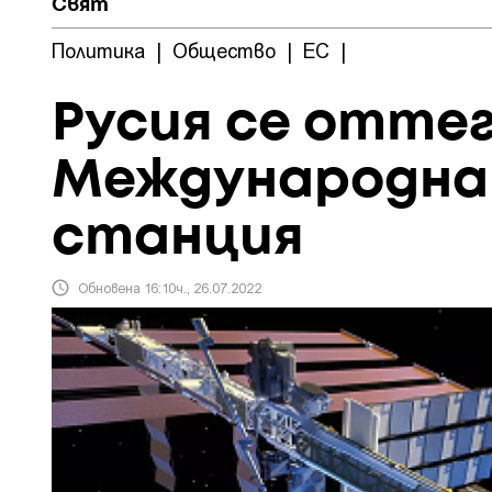
Свят
Политика
|
Общество
|
ЕС
|
Русия се отте
Международна
станция
Обновена 16:10ч., 26.07.2022