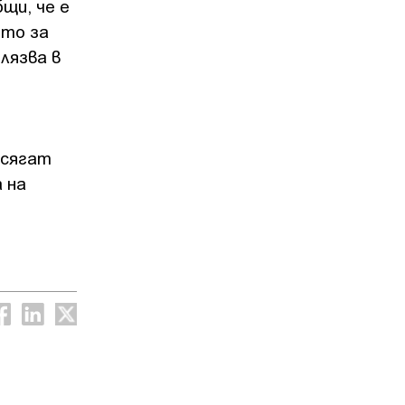
щи, че е
ето за
лязва в
асягат
 на