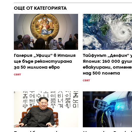
ОЩЕ ОТ КАТЕГОРИЯТА
Галерия „Уфици“ в Италия
Тайфунът „Делфин“ 
ще бъде реконстуирана
Япония: 260 000 душ
за 50 милиона евро
евакуирани, отмене
над 500 полета
СВЯТ
СВЯТ