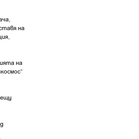
ача,
оставя на
ция,
лията на
скосмос“
рещу
ед