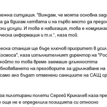
ежка ситуация. "Виждам, че моята основна зад
 а да вдигам летвата и на първо място да пред
и услуги. И това е навигация, това е комуника
еска информация и т.н.“, каза той.
еска станция ще бъде ключов приоритет в уси
Космоса", каза изпълнителният директор на "Ро
, който по това време заемаше длъжността
зобновяването на преговорите за удължаване на
о само ако бъдат отменени санкциите на САЩ с
за пилотирани полети Сергей Крикалев каза пр
 още не е определила позицията си относно