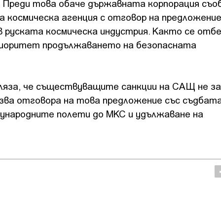
 Преди това обаче държавната корпорация съоб
а космическа агенция с отговор на предложени
в руската космическа индустрия. Както се отбе
риоритет продължаването на безопасната
яза, че съществуващите санкции на САЩ не з
зва отговора на това предложение със съдбата
дународните полети до МКС и удължаване на