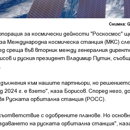
Снимка: G
порация за космически дейности "Роскосмос" щ
а Международна космическа станция (МКС) след
ед среща във вторник между генералния директ
исов и руския президент Владимир Путин, съоб
.
задължения към нашите партньори, но решението
 2024 г. е взето", каза Борисов. Според него, 
вя Руската орбитална станция (РОСС).
съответствие с одобрените планове. Но основ
здаването на руската орбитална станция", каз