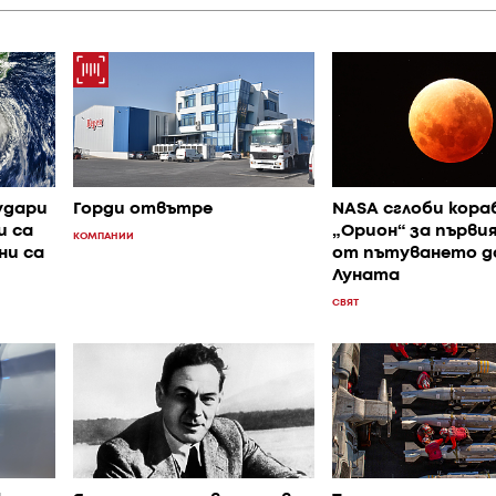
удари
Горди отвътре
NASA сглоби кора
и са
„Орион“ за първи
КОМПАНИИ
ни са
от пътуването д
Луната
СВЯТ