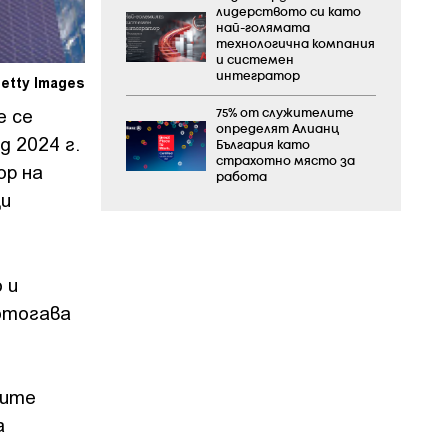
лидерството си като
най-голямата
технологична компания
и системен
интегратор
etty Images
е се
75% от служителите
определят Алианц
 2024 г.
България като
страхотно място за
ор на
работа
щи
 и
дотогава
ните
а