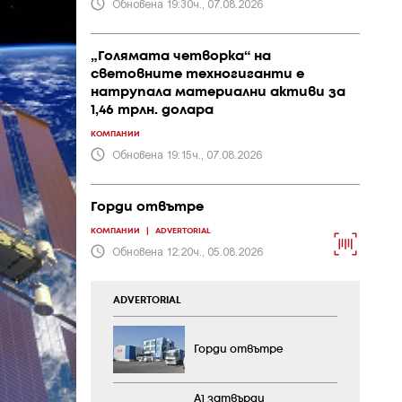
Обновена 19:30ч., 07.08.2026
„Голямата четворка“ на
световните техногиганти е
натрупала материални активи за
1,46 трлн. долара
КОМПАНИИ
Обновена 19:15ч., 07.08.2026
Горди отвътре
КОМПАНИИ
|
ADVERTORIAL
Обновена 12:20ч., 05.08.2026
ADVERTORIAL
Горди отвътре
А1 затвърди