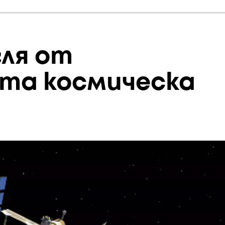
гля от
та космическа