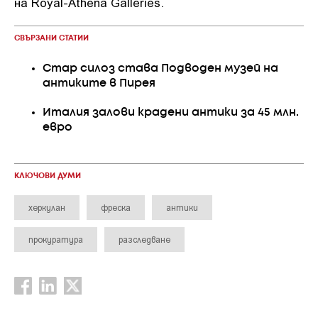
на Royal-Athena Galleries.
СВЪРЗАНИ СТАТИИ
Стар силоз става Подводен музей на
антиките в Пирея
Италия залови крадени антики за 45 млн.
евро
КЛЮЧОВИ ДУМИ
херкулан
фреска
антики
прокуратура
разследване