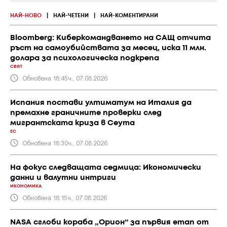
НАЙ-НОВО
|
НАЙ-ЧЕТЕНИ
|
НАЙ-КОМЕНТИРАНИ
Bloomberg: Киберкомандването на САЩ отчита
ръст на самоубийствата за месец, иска 11 млн.
долара за психологическа подкрепа
СВЯТ
Обновена 18:45ч., 07.08.2026
Испания постави ултиматум на Италия да
премахне граничните проверки след
мигрантската криза в Сеута
ЕС
Обновена 18:30ч., 07.08.2026
На фокус следващата седмица: Икономически
данни и валутни интриги
ИКОНОМИКА
Обновена 18:15ч., 07.08.2026
NASA сглоби кораба „Орион“ за първия етап от