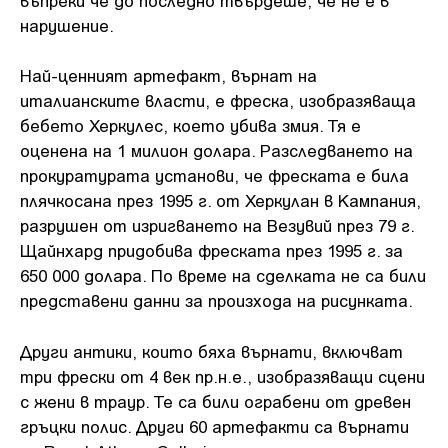
нарушение.
Най-ценният артефакт, върнат на
италианските власти, е фреска, изобразяваща
бебето Херкулес, което убива змия. Тя е
оценена на 1 милион долара. Разследването на
прокуратурата установи, че фреската е била
плячкосана през 1995 г. от Херкулан в Кампания,
разрушен от изригването на Везувий през 79 г.
Щайнхард придобива фреската през 1995 г. за
650 000 долара. По време на сделката не са били
представени данни за произхода на рисунката.
Други антики, които бяха върнати, включват
три фрески от 4 век пр.н.е., изобразяващи сцени
с жени в траур. Те са били ограбени от древен
гръцки полис. Други 60 артефакти са върнати