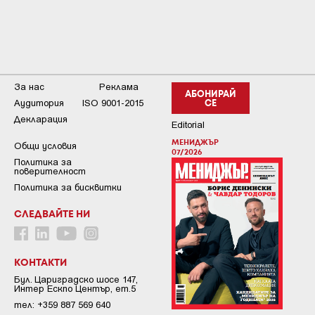
За нас
Реклама
АБОНИРАЙ
Аудитория
ISO 9001-2015
СЕ
Декларация
Editorial
МЕНИДЖЪР
Общи условия
07/2026
Пoлитикa зa
пoвepитeлнocт
Политика за бисквитки
СЛЕДВАЙТЕ НИ
КОНТАКТИ
Бул. Цариградско шосе 147,
Интер Ескпо Център, ет.5
тел: +359 887 569 640