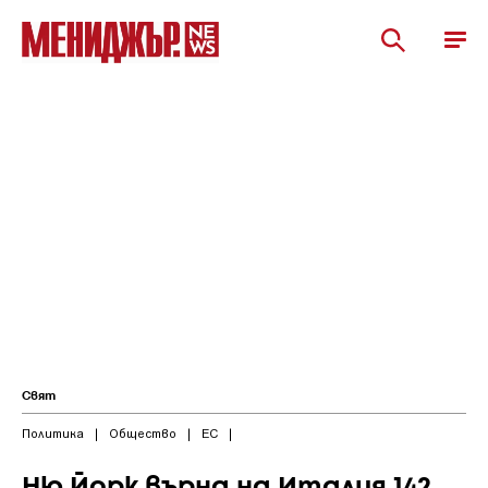
Свят
Политика
|
Общество
|
ЕС
|
Ню Йорк върна на Италия 142