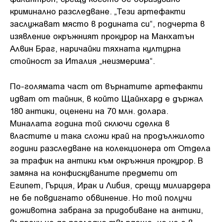
криминално разследване. „Тези артефакти
заслужават място в родината си“, подчерта в
изявление окръжният прокурор на Манхатън
Алвин Браг, наричайки тяхната културна
стойност за Италия „неизмерима“.
По-голямата част от върнатите артефакти
идват от тайник, в който Щайнхард е държал
180 антики, оценени на 70 млн. долара.
Миналата година той сключи сделка в
властите и така сложи край на продължилото
години разследване на колекционера от Отдела
за трафик на антики към окръжния прокурор. В
замяна на конфискуваните предмети от
Египет, Гърция, Ирак и Либия, срещу милиардера
не бе повдигнато обвинение. Но той получи
доживотна забрана за придобиване на антики,
въпреки че до последно твърдеше, че не е в