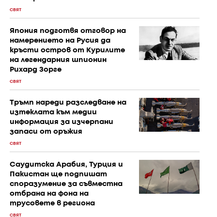
СВЯТ
Япония подготвя отговор на
намерението на Русия да
кръсти остров от Курилите
на легендарния шпионин
Рихард Зорге
СВЯТ
Тръмп нареди разследване на
изтеклата към медии
информация за изчерпани
запаси от оръжия
СВЯТ
Саудитска Арабия, Турция и
Пакистан ще подпишат
споразумение за съвместна
отбрана на фона на
трусовете в региона
СВЯТ