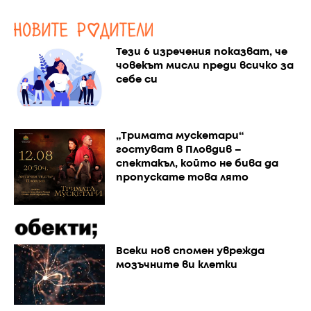
Тези 6 изречения показват, че
човекът мисли преди всичко за
себе си
„Тримата мускетари“
гостуват в Пловдив –
спектакъл, който не бива да
пропускате това лято
Всеки нов спомен уврежда
мозъчните ви клетки