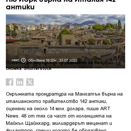
антики
Обновена 16:20ч., 23.07.2022
СВЯТ
Останки от Херкулан в подножието на Везувий,
снимка: Shutterstock
Окръжната прокуратура на Манхатън върна на
италианското правителство 142 антики,
оценени на около 14 млн. долара, пише ART
News. 48 от тях са част от колекцията на
Майкъл Щайнхард, милиардерът меценат и
филантроп, срещу когото бе образувано