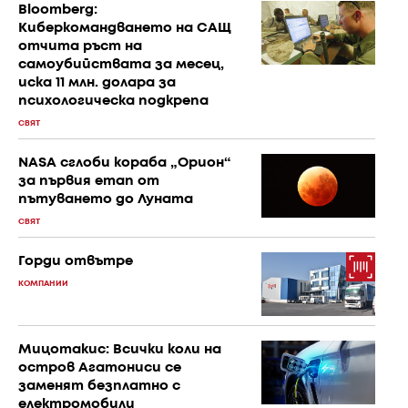
Bloomberg:
Киберкомандването на САЩ
отчита ръст на
самоубийствата за месец,
иска 11 млн. долара за
психологическа подкрепа
СВЯТ
NASA сглоби кораба „Орион“
за първия етап от
пътуването до Луната
СВЯТ
Горди отвътре
КОМПАНИИ
Мицотакис: Всички коли на
остров Агатониси се
заменят безплатно с
електромобили