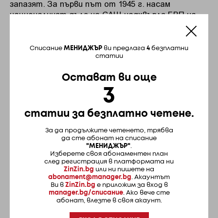
запазят. За първи път от 1945 г. насам
националният дълг на САЩ надхвърля БВП на
страната.
Това е важна отправна точка за сравнение:
Списание
МЕНИДЖЪР
ви предлага
4
безплатни
статии
големите дефицити са нормални, когато
държавата е изправена пред
Остават ви още
предизвикателство като Втората световна
3
война. Но администрацията на Тръмп прави
това по съвсем различна причина – за да
избегне облагането на богатите хора и
статии за безплатно четене.
корпорации с по-високи данъци. Подобен модел –
За да продължите четенето, трябва
държава, функционираща като услуга за
да сте абонат на списание
свръхбогатите – е несъвместим както с
"МЕНИДЖЪР"
.
печеленето на войни, така и с поддържането
Изберете своя абонаментен план
след регистрация в платформата ни
на обществените услуги, които позволяват на
ZinZin.bg
или ни пишете на
едно модерно общество да функционира.
abonament@manager.bg
. Акаунтът
Ви в
ZinZin.bg
е приложим за вход в
manager.bg/списание
. Ако вече сте
Реформите и поправките вече не са
абонат, влезте в своя акаунт.
достатъчни, защото самоубийството на