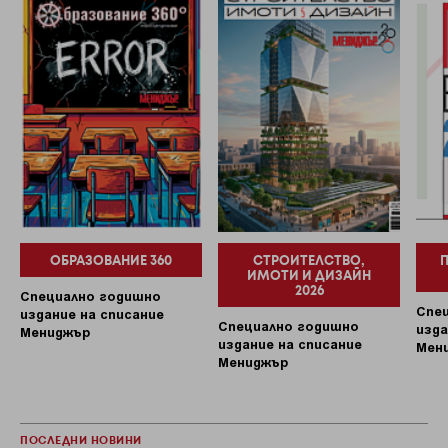
ОБРАЗОВАНИЕ 360
СТРОИТЕЛСТВО,
ИМОТИ И ДИЗАЙН
2026
Специално годишно
Спе
издание на списание
Специално годишно
изда
Мениджър
издание на списание
Мен
Мениджър
ПОСЛЕДНИ НОВИНИ