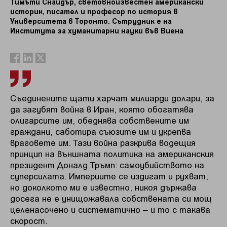
Тимъти Снайдър, световноизвестен американски
историк, писател и професор по история в
Университета в Торонто. Сътрудник е на
Института за хуманитарни науки във Виена
Съединените щати харчат милиарди долари, за
да загубят война в Иран, която обогатява
олигарсите им, обеднява собствените им
граждани, саботира съюзите им и укрепва
враговете им. Тази война разкрива водещия
принцип на външната политика на американския
президент Доналд Тръмп: самоубийството на
суперсилата. Империите се издигат и рухват,
но доколкото ми е известно, никоя държава
досега не е унищожавала собствената си мощ
целенасочено и систематично – и то с такава
скорост.