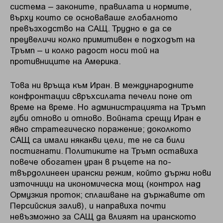
система – законите, правилата и нормите,
върху които се основаваше глобалното
превъзходство на САЩ. Трудно е да се
преувеличи колко примитивен е подходът на
Тръмп – и колко радост носи той на
противниците на Америка.
Това ни връща към Иран. В международните
конфронтации свръхсилата печели поне от
време на време. Но администрацията на Тръмп
губи отново и отново. Войната срещу Иран е
явно стратегическо поражение; доколкото
САЩ са имали някакви цели, те не са били
постигнати. Политиките на Тръмп оставиха
повече обогатен уран в ръцете на по-
твърдолинеен ирански режим, който държи нови
източници на икономическа мощ (контрол над
Ормузкия проток; сплашване на държавите от
Персийския залив), и направиха почти
невъзможно за САЩ да влияят на иранското