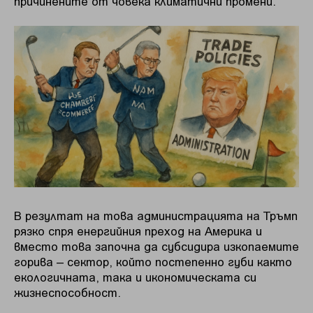
причинените от човека климатични промени.
В резултат на това администрацията на Тръмп
рязко спря енергийния преход на Америка и
вместо това започна да субсидира изкопаемите
горива – сектор, който постепенно губи както
екологичната, така и икономическата си
жизнеспособност.