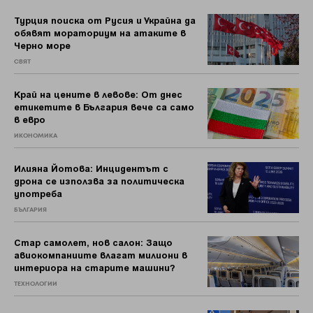
Турция поиска от Русия и Украйна да
обявят мораториум на атаките в
Черно море
СВЯТ
Край на цените в левове: От днес
етикетите в България вече са само
в евро
ИКОНОМИКА
Илияна Йотова: Инцидентът с
дрона се използва за политическа
употреба
БЪЛГАРИЯ
Стар самолет, нов салон: Защо
авиокомпаниите влагат милиони в
интериора на старите машини?
ТЕХНОЛОГИИ