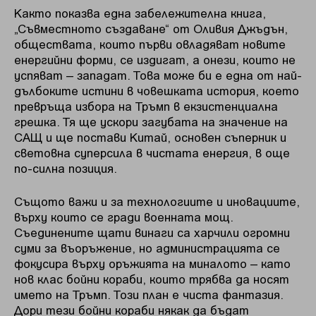
Както показва една забележителна книга,
„Съвместното създаване“ от Оливия Джъдън,
обществата, които първи овладяват новите
енергийни форми, се издигат, а онези, които не
успяват – западат. Това може би е една от най-
дълбоките истини в човешката история, което
превръща избора на Тръмп в екзистенциална
грешка. Тя ще ускори загубата на значение на
САЩ и ще постави Китай, основен съперник и
световна суперсила в чистата енергия, в още
по-силна позиция.
Същото важи и за технологиите и иновациите,
върху които се гради военната мощ.
Съединените щати винаги са харчили огромни
суми за въоръжение, но администрацията се
фокусира върху оръжията на миналото – като
нов клас бойни кораби, които трябва да носят
името на Тръмп. Този план е чиста фантазия.
Дори тези бойни кораби някак да бъдат