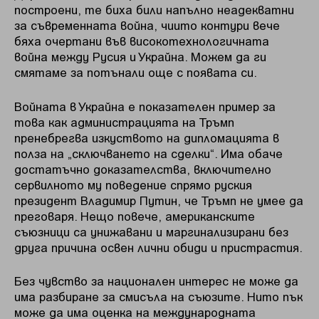
построени, те биха били напълно неадекватни
за съвременната война, чиито контури вече
бяха очертани във високотехнологичната
война между Русия и Украйна. Можем да ги
смятаме за потънали още с появата си.
Войната в Украйна е показателен пример за
това как администрацията на Тръмп
пренебрегва изкуството на дипломацията в
полза на „сключването на сделки“. Има обаче
достатъчно доказателства, включително
сервилното му поведение спрямо руския
президент Владимир Путин, че Тръмп не умее да
преговаря. Нещо повече, американските
съюзници са унижавани и маргинализирани без
друга причина освен лични обиди и пристрастия.
Без чувство за национален интерес не може да
има разбиране за смисъла на съюзите. Нито пък
може да има оценка на международната