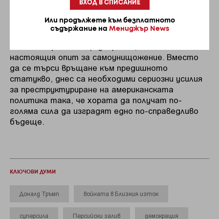
американската суперсила при управлението на
ВХОД В СПИСАНИЕ
Тръмп е симптом на демократичните
Или продължете към безплатното
изкривявания и неравенства, които позволиха
съдържание на
Мениджър News
подобна световноисторическа буфонада. Това,
което направи САЩ суперсила, позволи и
настоящия опит за самоунищожение. Вместо
да се търси връщане към предишното
статукво, днес са необходими сериозни усилия
за преструктуриране на американската
политика така, че хората да получат по-
голяма сила да изградят едно по-справедливо
бъдеще.
КЛЮЧОВИ ДУМИ
Доналд Тръмп
войната в Близкия изток
суперсила
Персийски залив
демокрация