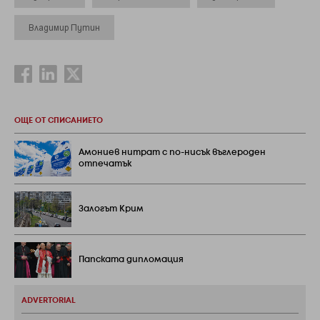
Владимир Путин
ОЩЕ ОТ СПИСАНИЕТО
Амониев нитрат с по-нисък въглероден
отпечатък
Залогът Крим
Папската дипломация
ADVERTORIAL