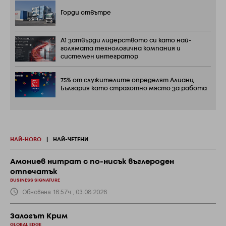
Горди отвътре
А1 затвърди лидерството си като най-
голямата технологична компания и
системен интегратор
75% от служителите определят Алианц
България като страхотно място за работа
НАЙ-НОВО
|
НАЙ-ЧЕТЕНИ
Амониев нитрат с по-нисък въглероден
отпечатък
BUSINESS SIGNATURE
Обновена 16:57ч., 03.08.2026
Залогът Крим
GLOBAL EDGE