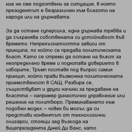
ние не сме подготвени за ситуация, в която
президентът е безразличен към благото на
народа или на държавата.
За да остане суперсила, една държава трябва и
да съхранява собствената си устойчивост във
времето. Непрекъснатостта зависи от
принципа, по който се предава политическата
власт. Като се стреми да остане на власт за
неопределено време и подкопава доверието в
изборите, Тръмп поставя под въпрос самия
принцип, който прави възможна политическата
приемственост в САЩ. Разбира се,
съществуват и други начини за предаване на
властта – например династично управление или
решение на политбюро. Преминаването към
подобен модел – човек би могъл да си
представи конвентът от технологични
олигарси, стоящи зад възхода на
вицепрезидента Джей Ди Ванс, като