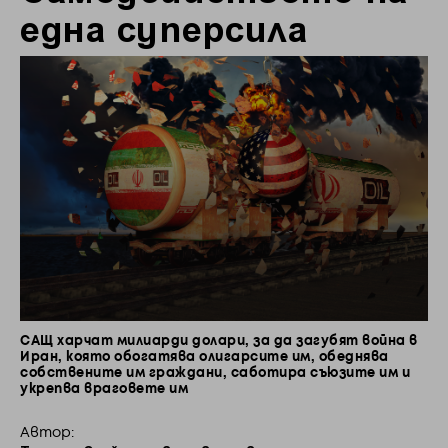
една суперсила
САЩ харчат милиарди долари, за да загубят война в
Иран, която обогатява олигарсите им, обеднява
собствените им граждани, саботира съюзите им и
укрепва враговете им
Автор: