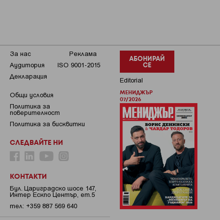
За нас
Реклама
АБОНИРАЙ
Аудитория
ISO 9001-2015
СЕ
Декларация
Editorial
МЕНИДЖЪР
Общи условия
07/2026
Пoлитикa зa
пoвepитeлнocт
Политика за бисквитки
СЛЕДВАЙТЕ НИ
КОНТАКТИ
Бул. Цариградско шосе 147,
Интер Ескпо Център, ет.5
тел: +359 887 569 640