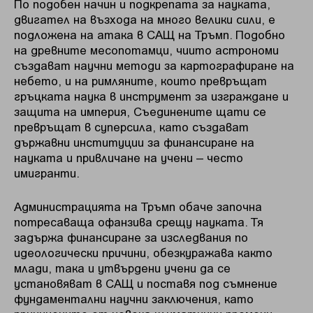
По подобен начин и подкрепата за науката,
двигател на възхода на много велики сили, е
подложена на атака в САЩ на Тръмп. Подобно
на древните месопотамци, чиито астрономи
създават научни методи за картографиране на
небето, и на римляните, които превръщат
гръцката наука в инструмент за изграждане и
защита на империя, Съединените щати се
превръщат в суперсила, като създават
държавни институции за финансиране на
науката и привличане на учени – често
имигранти.
Администрацията на Тръмп обаче започна
потресаваща офанзива срещу науката. Тя
задържа финансиране за изследвания по
идеологически причини, обезкуражава както
млади, така и утвърдени учени да се
установяват в САЩ и поставя под съмнение
фундаментални научни заключения, като