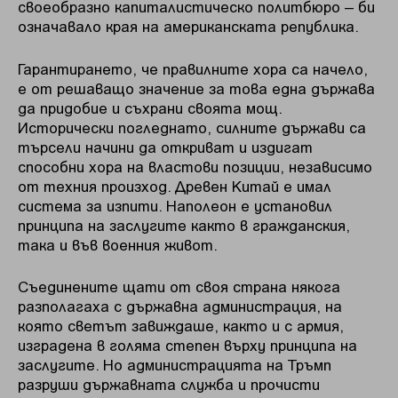
своеобразно капиталистическо политбюро – би
означавало края на американската република.
Гарантирането, че правилните хора са начело,
е от решаващо значение за това една държава
да придобие и съхрани своята мощ.
Исторически погледнато, силните държави са
търсели начини да откриват и издигат
способни хора на властови позиции, независимо
от техния произход. Древен Китай е имал
система за изпити. Наполеон е установил
принципа на заслугите както в гражданския,
така и във военния живот.
Съединените щати от своя страна някога
разполагаха с държавна администрация, на
която светът завиждаше, както и с армия,
изградена в голяма степен върху принципа на
заслугите. Но администрацията на Тръмп
разруши държавната служба и прочисти