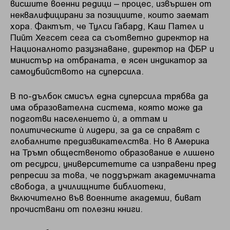
висшите военни редици – процес, извършен от
неквалифицирани за позициите, които заемат
хора. Фактът, че Тулси Габард, Каш Пател и
Пийт Хегсет сега са съответно директор на
Националното разузнаване, директор на ФБР и
министър на отбраната, е ясен индикатор за
самоубийството на суперсила.
В по-дълбок смисъл една суперсила трябва да
има образователна система, която може да
подготви населението ѝ, а оттам и
политическите ѝ лидери, за да се справят с
глобалните предизвикателства. Но в Америка
на Тръмп общественото образование е лишено
от ресурси, университетите са изправени пред
репресии за това, че поддържат академичната
свобода, а училищните библиотеки,
включително във военните академии, биват
прочиствани от полезни книги.