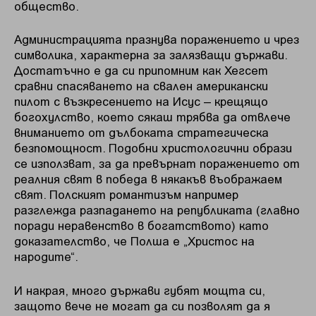
общество.
Администрацията празнува поражението и чрез
символика, характерна за залязващи държави.
Достатъчно е да си припомним как Хегсет
сравни спасяването на свален американски
пилот с възкресението на Исус – крещящо
богохулство, което сякаш трябва да отвлече
вниманието от дълбоката стратегическа
безпомощност. Подобни христологични образи
се използват, за да превърнат поражението от
реалния свят в победа в някакъв въображаем
свят. Полският романтизъм например
разглежда разпадането на републиката (главно
поради неравенство в богатството) като
доказателство, че Полша е „Христос на
народите“.
И накрая, много държави губят мощта си,
защото вече не могат да си позволят да я