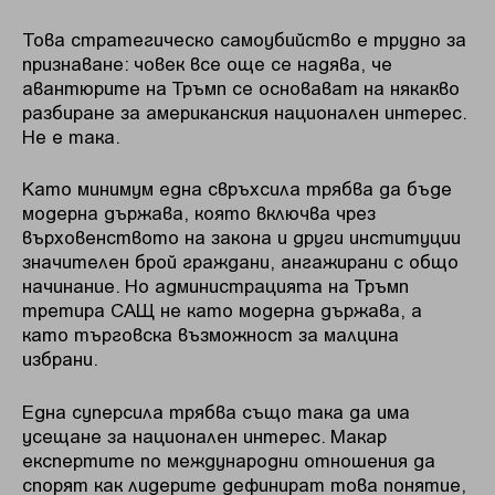
Това стратегическо самоубийство е трудно за
признаване: човек все още се надява, че
авантюрите на Тръмп се основават на някакво
разбиране за американския национален интерес.
Не е така.
Като минимум една свръхсила трябва да бъде
модерна държава, която включва чрез
върховенството на закона и други институции
значителен брой граждани, ангажирани с общо
начинание. Но администрацията на Тръмп
третира САЩ не като модерна държава, а
като търговска възможност за малцина
избрани.
Една суперсила трябва също така да има
усещане за национален интерес. Макар
експертите по международни отношения да
спорят как лидерите дефинират това понятие,