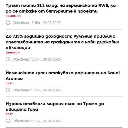
Тръмп плати $1.2 млрд. на германската RWE, за
да се откаже от вятърните ѝ проекти
КОМПАНИИ
Обновена 17:15ч., 09.08.2026
До 7,15% годишна доходност: Румъния привлича
спестяванията на гражданите с нови държавни
облигации
ФИНАНСИ
Обновена 16:30ч., 09.08.2026
Йеменските хути атакуваха рафинерия на Saudi
Aramco
СВЯТ
Обновена 15:40ч., 09.08.2026
Израел отхвърли мирния план на Тръмп за
ивицата Газа
СВЯТ
Обновена 15:02ч., 09.08.2026