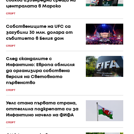
свиква извънредна среща на
централата в Мароко
СПОРТ
Собствениците на UFC са
загубили 30 млн. долара от
събитието в Белия дом
СПОРТ
След скандалите с
Инфантино: Европа обмисля
да организира собствена
версия на Световното
първенство
СПОРТ
Уелс стана първата страна,
оттеглила подкрепата си за
Инфантино начело на ФИФА
СПОРТ