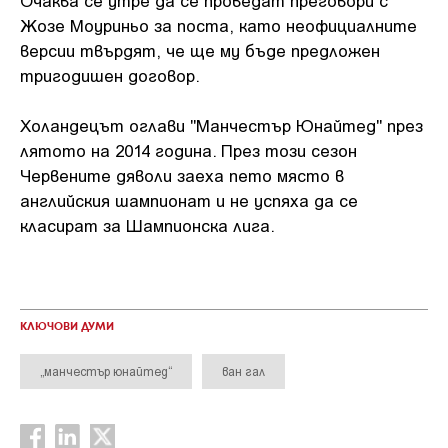
Жозе Моуриньо за поста, като неофициалните
версии твърдят, че ще му бъде предложен
тригодишен договор.
Холандецът оглави "Манчестър Юнайтед" през
лятото на 2014 година. През този сезон
Червените дяволи заеха пето място в
английския шампионат и не успяха да се
класират за Шампионска лига.
КЛЮЧОВИ ДУМИ
„манчестър юнайтед“
ван гал