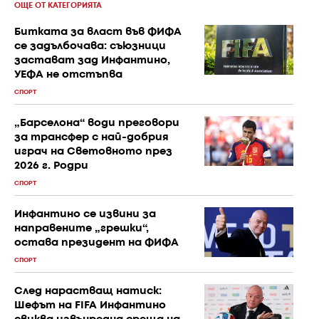
ОЩЕ ОТ КАТЕГОРИЯТА
Битката за власт във ФИФА
се задълбочава: съюзници
застават зад Инфантино,
УЕФА не отстъпва
СПОРТ
„Барселона“ води преговори
за трансфер с най-добрия
играч на Световното през
2026 г. Родри
СПОРТ
Инфантино се извини за
направените „грешки“,
остава президент на ФИФА
СПОРТ
След нарастващ натиск:
Шефът на FIFA Инфантино