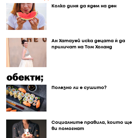
Колко диня да ядем на ден
Ан Хатауей иска децата ѝ да
приличат на Том Холанд
Полезно ли е сушито?
Социалните правила, които ще
ви помогнат