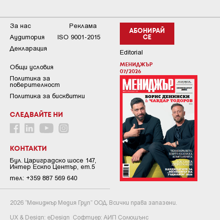
За нас
Реклама
АБОНИРАЙ
Аудитория
ISO 9001-2015
СЕ
Декларация
Editorial
МЕНИДЖЪР
Общи условия
07/2026
Пoлитикa зa
пoвepитeлнocт
Политика за бисквитки
СЛЕДВАЙТЕ НИ
КОНТАКТИ
Бул. Цариградско шосе 147,
Интер Ескпо Център, ет.5
тел: +359 887 569 640
2026 “Мениджър Медия Груп” ООД. Всички права запазени.
UX & Design:
eDesign
Софтуер:
АИП Солюшънс