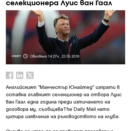
селекционера Луис ван Гаал
Обновена 14:27ч., 23.05.2016
СПОРТ
Английският "Манчестър Юнайтед" изпрати в
оставка главният селекционер на отбора Луис
ван Гаал една година преди изтичането на
договора му, съобщаваThe Daily Mail като
цитира изявление на ръководството на клуба.
Очаква се утре да се проведат преговори с