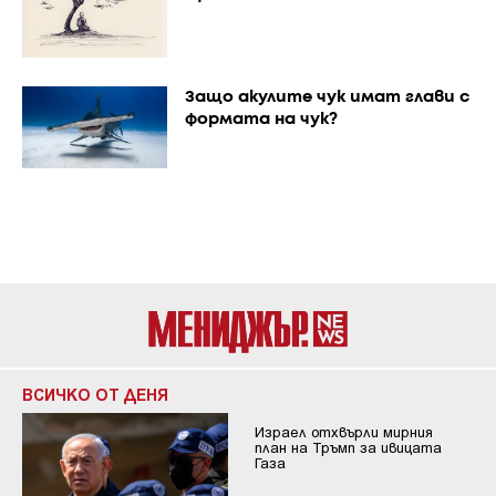
Защо акулите чук имат глави с
формата на чук?
ВСИЧКО ОТ ДЕНЯ
Израел отхвърли мирния
план на Тръмп за ивицата
Газа