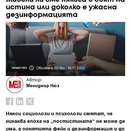
истина или доколко е ужасна
дезинформацията
Обновена 00:18ч., 19.11.2023
ОБЩЕСТВО
Снимка: Shutterstock
Автор:
Мениджър Нюз
Някои социолози и психолози смятат, че
никаква епоха на „постистината“ не може да
има, а понятията фейк и дезинформация и до