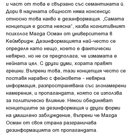
и част от това е свързано със семантиката ѝ.
Дори в научната общност няма консенсус
относно това какво е дезинформация. „Самата
концепция е доста неясна“, казва когнитивният
психолог Магда Осман от университета в
Кеймбридж. Дезинформацията най-често се
определя като нещо, което е фактически
невярно, но не се предполага, че измамата е
нейната цел. С други думи, хората правят
грешки. Въпреки това, тази концепция често се
поставя наравно с фейковете - невярна
информация, разпространявана със злонамерени
намерения, и пропагандата, която се използва
за политическо влияние. Някои обединяват
концепциите за дезинформация и други форми
на умишлено заблуждение, въпреки че Магда
Осман от своя страна разграничава
дезинформацията от пропагандата.