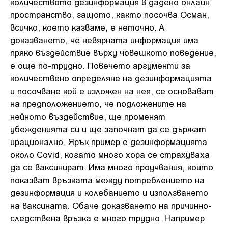
количеството дезинформация в дадено онлайн
пространство, защото, както посочва Осман,
всичко, което казваме, е неточно. А
доказването, че невярната информация има
пряко въздействие върху човешкото поведение,
е още по-трудно. Повечето аргументи за
количествено определяне на дезинформацията
и посочване кой е изложен на нея, се основават
на предположението, че подложените на
нейното въздействие, ще променят
убежденията си и ще започнат да се държат
ирационално. Ярък пример е дезинформацията
около Covid, когато много хора се страхуваха
да се ваксинират. Има много проучвания, които
показват връзката между потреблението на
дезинформация и колебанието и използването
на ваксината. Обаче доказването на причинно-
следствена връзка е много трудно. Например