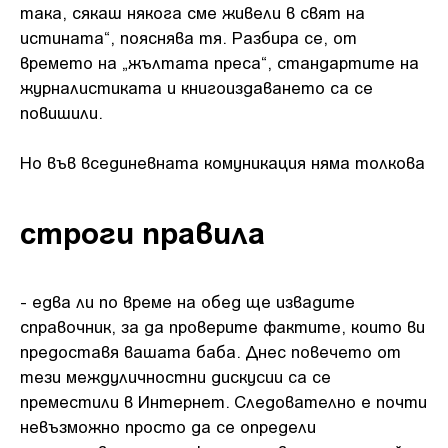
така, сякаш някога сме живели в свят на
истината“, пояснява тя. Разбира се, от
времето на „жълтата преса“, стандартите на
журналистиката и книгоиздаването са се
повишили.
Но във всединевната комуникация няма толкова
строги правила
- едва ли по време на обед ще извадите
справочник, за да проверите фактите, които ви
предоставя вашата баба. Днес повечето от
тези междуличностни дискусии са се
преместили в Интернет. Следователно е почти
невъзможно просто да се определи