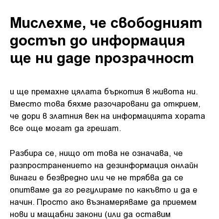
Мислехме, че свободният
достъп до информация
ще ни даде прозрачност
и ще премахне цялата бъркотия в живота ни.
Вместо това бяхме разочаровани да открием,
че дори в златния век на информацията хората
все още могат да грешат.
Разбира се, нищо от това не означава, че
разпространението на дезинформация онлайн
винаги е безвредно или че не трябва да се
опитваме да го регулираме по какъвто и да е
начин. Просто ако възнамеряваме да приемем
нови и мащабни закони (или да оставим