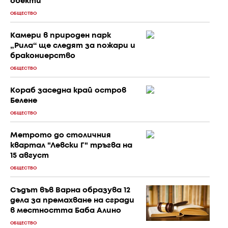
обекти
ОБЩЕСТВО
Камери в природен парк
„Рила“ ще следят за пожари и
бракониерство
ОБЩЕСТВО
Кораб заседна край остров
Белене
ОБЩЕСТВО
Метрото до столичния
квартал "Левски Г" тръгва на
15 август
ОБЩЕСТВО
Съдът във Варна образува 12
дела за премахване на сгради
в местността Баба Алино
ОБЩЕСТВО