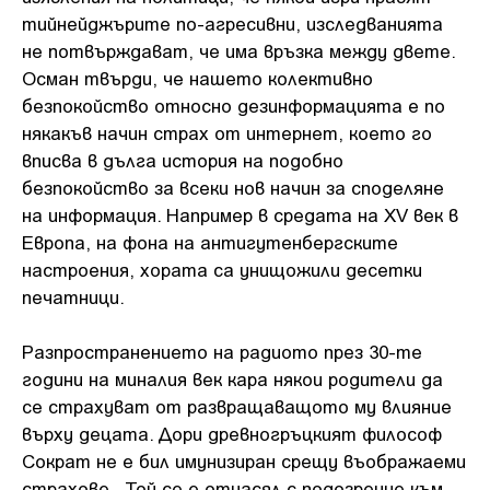
тийнейджърите по-агресивни, изследванията
не потвърждават, че има връзка между двете.
Осман твърди, че нашето колективно
безпокойство относно дезинформацията е по
някакъв начин страх от интернет, което го
вписва в дълга история на подобно
безпокойство за всеки нов начин за споделяне
на информация. Например в средата на XV век в
Европа, на фона на антигутенбергските
настроения, хората са унищожили десетки
печатници.
Разпространението на радиото през 30-те
години на миналия век кара някои родители да
се страхуват от развращаващото му влияние
върху децата. Дори древногръцкият философ
Сократ не е бил имунизиран срещу въображаеми
страхове. „Той се е отнасял с подозрение към