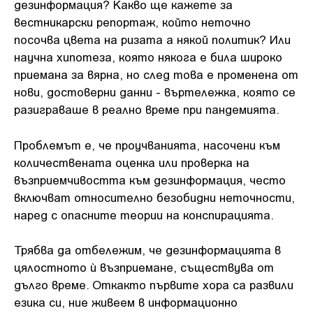
дезинформация? Какво ще кажете за
вестникарски репортаж, който неточно
посочва цвета на ризата а някой политик? Или
научна хипотеза, която някога е била широко
приемана за вярна, но след това е променена от
нови, достоверни данни - въртележка, която се
разиграваше в реално време при пандемията.
Проблемът е, че проучванията, насочени към
количествената оценка или проверка на
възприемчивостта към дезинформация, често
включват относително безобидни неточности,
наред с опасните теории на конспирацията.
Трябва да отбележим, че дезинформацията в
цялостното ѝ възприемане, съществува от
дълго време. Откакто първите хора са развили
езика си, ние живеем в информационно