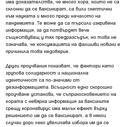
има доказателства, че много хора, които не са
склонни да се ваксинират, са били скептични
към науката и много преди началото на
пандемията. Те може да са търсили изкривена
информация, за да потвърдят вече
съществуващ у тях предразсъдък, но това не
означава, че консумацията на фалшиви новини е
причинила това недоверие.
Други проучвания показват, че фактори като
групова солидарност и национална
идентичност са по-значими от
дезинформацията. Всъщност едно скорошно
проучване установи, че съприкосновението на
хората с невярна информация за ваксините
срещу коронавирус има малък ефект върху
решението им да се ваксинират, а в някои
случаи дори леко увеличава избора им да се