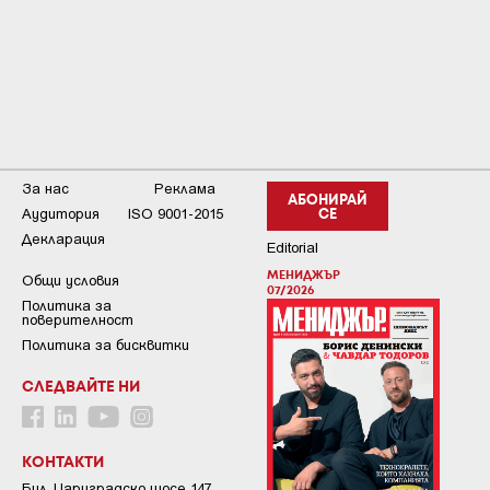
За нас
Реклама
АБОНИРАЙ
Аудитория
ISO 9001-2015
СЕ
Декларация
Editorial
МЕНИДЖЪР
Общи условия
07/2026
Пoлитикa зa
пoвepитeлнocт
Политика за бисквитки
СЛЕДВАЙТЕ НИ
КОНТАКТИ
Бул. Цариградско шосе 147,