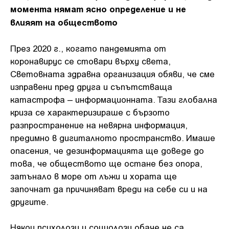
момента нямат ясно определение и не
влияят на обществото
През 2020 г., когато пандемията от
коронавирус се стовари върху света,
Световната здравна организация обяви, че сме
изправени пред друга и съпътстваща
катастрофа – информационната. Тази глобална
криза се характеризираше с бързото
разпространение на невярна информация,
предимно в дигиталното пространство. Имаше
опасения, че дезинформацията ще доведе до
това, че обществото ще остане без опора,
затънало в море от лъжи и хората ще
започнат да причиняват вреди на себе си и на
другите.
Някои психолози и социолози обаче не са