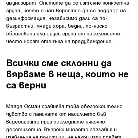
имунизират. Опитите да се изтъкне конкретна
група, която е най-вероятно да се поддаде на
дезинформация, независимо дали са по-
възрастни, млади хора, бедни, по-ниско
образовани или други групи от населението,
често носят отенъка на предубеждение.
Всички сме склонни да
вярваме в неща, които не
са верни
Магда Осман сравнява това обезпокоително
чувство с паниката от насилието във
видеоигрите през последните няколко
десетилетия. Въпреки многото заглавия и
изявления на политици, че някои игри правят