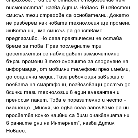
писмеността“, казва Дутил Новаес. В известен
смисъл тези страхове са основателни. Докато
не разберем как новата технология ще промени
живота ни, има смисъл да действаме
предпазливо. Но сега практически не остава
време за това. През последните три
десетилетия се наблюдават изключително
бързи промени в технологиите за споделяне на
информация, от мобилни телефони през имейли,
до социални медии. Тази революция завърши с
появата на смартфони, позволяващи достъп до
всички тези технологии в един елегантен и
преносим пакет. Това е поразително и често -
плашещо. „Мисля, че едва сега започваме да ни
просветва колко наивни са били очакванията ни
в ранните дни на Интернет“, казва Дутил
Новаес.