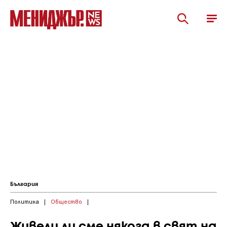
България
Политика
|
Общество
|
Живели ли сме някога в свят на