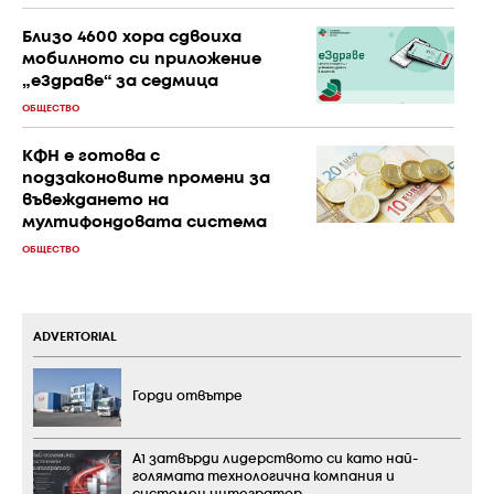
Близо 4600 хора сдвоиха
мобилното си приложение
„еЗдраве“ за седмица
ОБЩЕСТВО
КФН е готова с
подзаконовите промени за
въвеждането на
мултифондовата система
ОБЩЕСТВО
ADVERTORIAL
Горди отвътре
А1 затвърди лидерството си като най-
голямата технологична компания и