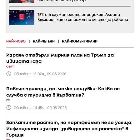
системен интегратор
75% от служителите определят Алианц
България като страхотно място за работа
НАЙ-НОВО
|
НАЙ-ЧЕТЕНИ
|
НАЙ-КОМЕНТИРАНИ
Израел отхвърли мирния план на Тръмп за
ивицата Газа
СВЯТ
Обновена 15:02ч., 09.08.2026
Повече приходи, по-малко нощувки: Какво се
случва с туризма в Хърватия?
ЕС
Обновена 14:45ч., 09.08.2026
Заплатите растат, но портфейлът не го усеща:
Инфлацията изяжда „дивидента на растежа“ в
Гърция