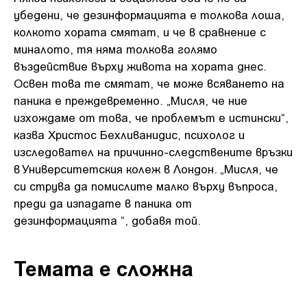
убедени, че дезинформацията е толкова лоша,
колкото хората смятат, и че в сравнение с
миналото, тя няма толкова голямо
въздействие върху живота на хората днес.
Освен това те смятат, че може всяването на
паника е преждевременно. „Мисля, че ние
изхождаме от това, че проблемът е истински“,
казва Христос Бехливанидис, психолог и
изследовател на причинно-следствените връзки
в Университетския колеж в Лондон. „Мисля, че
си струва да помислите малко върху въпроса,
преди да изпадате в паника от
дезинформацията “, добавя той.
Темата е сложна