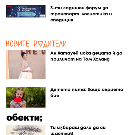
3-ти годишен форум за
транспорт, логистика и
спедиция
Ан Хатауей иска децата ѝ да
приличат на Том Холанд
Детето пита: Защо сърцето
бие
Ти избираш дали да си
щастлив