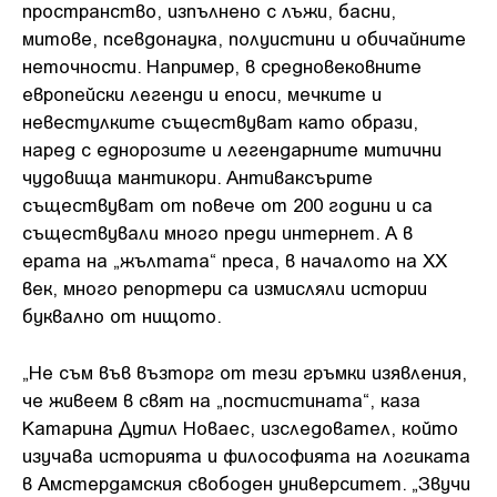
пространство, изпълнено с лъжи, басни,
митове, псевдонаука, полуистини и обичайните
неточности. Например, в средновековните
европейски легенди и епоси, мечките и
невестулките съществуват като образи,
наред с еднорозите и легендарните митични
чудовища мантикори. Антиваксърите
съществуват от повече от 200 години и са
съществували много преди интернет. А в
ерата на „жълтата“ преса, в началото на ХХ
век, много репортери са измисляли истории
буквално от нищото.
„Не съм във възторг от тези гръмки изявления,
че живеем в свят на „постистината“, каза
Катарина Дутил Новаес, изследовател, който
изучава историята и философията на логиката
в Амстердамския свободен университет. „Звучи