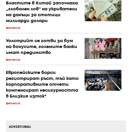
Властите в Китай започнаха
„глобален лов“ на укриватели
на данъци за стотици
милиарди долари
ФИНАНСИ
Уолстрийт се готви за бум
на бонусите, големите банки
имат предимство
ФИНАНСИ
Европейските борси
регистрират ръст, тъй като
корпоративните отчети
компенсират несигурността
в Близкия изток*
ФИНАНСИ
ADVERTORIAL