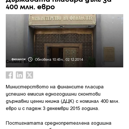
400 млн. евро
Обновена 10:45ч., 02.12.2014
ФИНАНСИ
Снимка: БГНЕС
Министерството на финансите пласира
успешно емисия едногодишни сконтови
държавни ценни книжа (ДЦК) с номинал 400 млн.
евро и с падеж 3 декември 2015 година.
Постигнатата среднопретеглена годишна