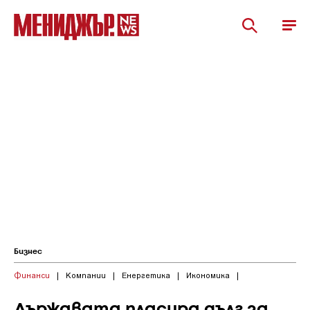
Бизнес
Финанси
|
Компании
|
Енергетика
|
Икономика
|
Държавата пласира дълг за