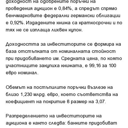
доходност на одобрените поръчки на
проведения аукцион е 0,84%, а спредът спрямо
бенчмарковите федерални германски облигации
е 0,92%. Издадените книжа са краткосрочни и по
тях не се изплаща лихвен купон.
Доходността за инвеститорите се формира на
база отстъпката от номиналната стойност
при придобиването им. Средната цена, по която
участниците закупиха книжата, е 99,16 за 100
евро номинал.
Обемът на постъпилите поръчки възлезе на
близо 1,230 млрд. евро, което съответства на
коефициент на покритие в размер на 3,07.
Разпределението на инвеститорите на
аукциона е както следва: банките придобиват