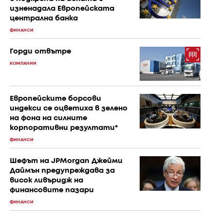
изненадала Европейската
централна банка
ФИНАНСИ
Горди отвътре
КОМПАНИИ
Европейските борсови
индекси се оцветиха в зелено
на фона на силните
корпоративни резултати*
ФИНАНСИ
Шефът на JPMorgan Джейми
Даймън предупреждава за
висок ливъридж на
финансовите пазари
ФИНАНСИ