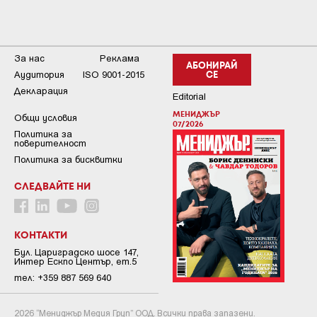
За нас
Реклама
АБОНИРАЙ
Аудитория
ISO 9001-2015
СЕ
Декларация
Editorial
МЕНИДЖЪР
Общи условия
07/2026
Пoлитикa зa
пoвepитeлнocт
Политика за бисквитки
СЛЕДВАЙТЕ НИ
КОНТАКТИ
Бул. Цариградско шосе 147,
Интер Ескпо Център, ет.5
тел: +359 887 569 640
2026 “Мениджър Медия Груп” ООД. Всички права запазени.