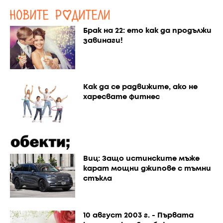
Брак на 22: ето как да продължи
завинаги!
Как да се радвижите, ако не
харесвате фитнес
Виц: Защо истинските мъже
карат мощни джипове с тъмни
стъкла
10 август 2003 г. - Първата