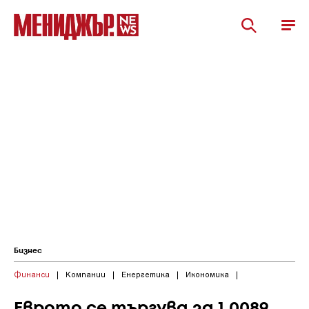
Бизнес
Финанси
|
Компании
|
Енергетика
|
Икономика
|
Еврото се търгува за 1,0089