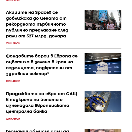
Акциите на SpaceX се
доближаха до цената от
рекордното първичното
публично предлагане след
рали от 327 млрд. долара
ФИНАНСИ
Фондовите борси в Европа се
оцветиха в зелено в края на
седмицата, подкрепени от
здравния сектор*
ФИНАНСИ
Продажбата на евро от САЩ
в подкрепа на йената е
изненадала Европейската
централна банка
ФИНАНСИ
Германия обмисля дали да