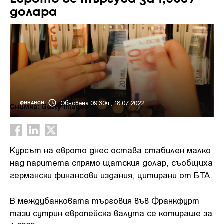
долара
Обновена 09:30ч., 18.07.2022
ФИНАНСИ
Снимка: Getty images
Курсът на еврото днес остава стабилен малко
над паритета спрямо щатския долар, съобщиха
германски финансови издания, цитирани от БТА.
В междубанковата търговия във Франкфурт
тази сутрин европейска валута се котираше за