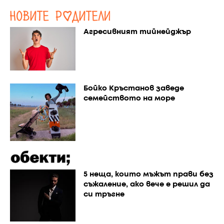
Агресивният тийнейджър
Бойко Кръстанов заведе
семейството на море
5 неща, които мъжът прави без
съжаление, ако вече е решил да
си тръгне