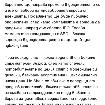
вероятно ще направи промени в документите си
и ще отговори на многобройни въпроси от
агенцията. Подаването ще бъде публично
оповестено, след като компанията е готова да
продължи напред със своето IPO. Тогава
момент тези комуникации с SEC и всички
корекции в документацията също ще бъдат
публикувани.
През последните няколко години Shein бележи
стремителен възход, след като спечели
потребителите по целия свят с модерните си
дизайни, безкраен асортимент и изключително
ниски цени. Но Shein се сблъска с поредица от
предизвикателства, включително обвинения за
използване на принудителен труд в своята
верига за доставки, нарушаване на трудовото
законодателство, вреда на околната среда и