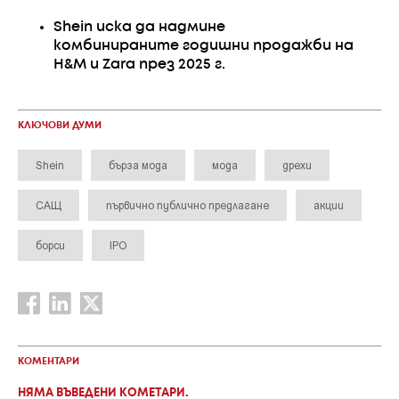
Shein иска да надмине
комбинираните годишни продажби на
H&M и Zara през 2025 г.
КЛЮЧОВИ ДУМИ
Shein
бърза мода
мода
дрехи
САЩ
първично публично предлагане
акции
борси
IPO
КОМЕНТАРИ
НЯМА ВЪВЕДЕНИ КОМЕТАРИ.