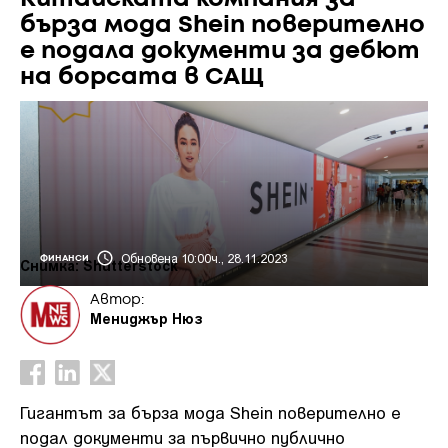
бърза мода Shein поверително
е подала документи за дебют
на борсата в САЩ
Обновена 10:00ч., 28.11.2023
ФИНАНСИ
Снимка: Shutterstock
Автор:
Мениджър Нюз
Гигантът за бърза мода Shein поверително е
подал документи за първично публично