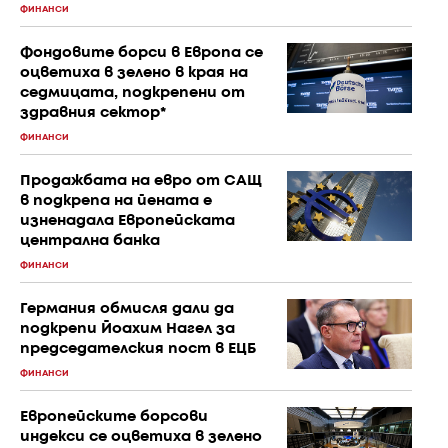
ФИНАНСИ
Фондовите борси в Европа се
оцветиха в зелено в края на
седмицата, подкрепени от
здравния сектор*
ФИНАНСИ
Продажбата на евро от САЩ
в подкрепа на йената е
изненадала Европейската
централна банка
ФИНАНСИ
Германия обмисля дали да
подкрепи Йоахим Нагел за
председателския пост в ЕЦБ
ФИНАНСИ
Европейските борсови
индекси се оцветиха в зелено