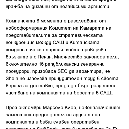
кражба на дизайни от независими артисти.
Компанията в момента е разследвана от
новосформирания Комитет на Камарата на
представителите за стратегическата
конкуренция между САЩ и Китайската
комунистическа партия, който проверява
връзките ѝ с Пекин. Множество законодатели,
включително 16 републикански генерални
прокурори, призоваха SEC да гарантира, че
Shein не използва принудителен труд в своята
верига за доставки, преди да бъде разрешено
листване на компанията на борсата в САЩ.
През октомври Марсело Клор, новоназначеният
заместник-председател на групата на
компанията и бивш главен оперативен
директор на SoftBank, каза в интервю за Си Ен