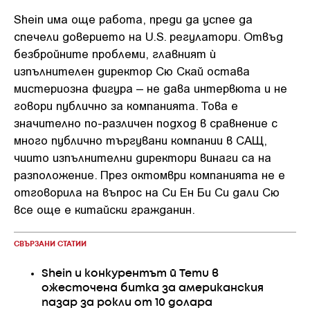
Shein има още работа, преди да успее да
спечели доверието на U.S. регулатори. Отвъд
безбройните проблеми, главният ѝ
изпълнителен директор Сю Скай остава
мистериозна фигура – не дава интервюта и не
говори публично за компанията. Това е
значително по-различен подход в сравнение с
много публично търгувани компании в САЩ,
чиито изпълнителни директори винаги са на
разположение. През октомври компанията не е
отговорила на въпрос на Си Ен Би Си дали Сю
все още е китайски гражданин.
СВЪРЗАНИ СТАТИИ
Shein и конкурентът й Temu в
ожесточена битка за американския
пазар за рокли от 10 долара