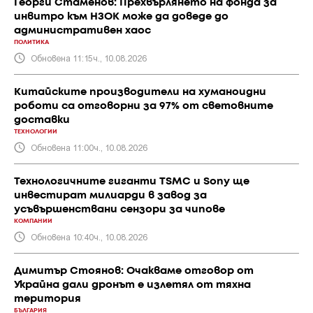
Георги Стаменов: Прехвърлянето на фонда за
инвитро към НЗОК може да доведе до
административен хаос
ПОЛИТИКА
Обновена 11:15ч., 10.08.2026
Китайските производители на хуманоидни
роботи са отговорни за 97% от световните
доставки
ТЕХНОЛОГИИ
Обновена 11:00ч., 10.08.2026
Технологичните гиганти TSMC и Sony ще
инвестират милиарди в завод за
усъвършенствани сензори за чипове
КОМПАНИИ
Обновена 10:40ч., 10.08.2026
Димитър Стоянов: Очакваме отговор от
Украйна дали дронът е излетял от тяхна
територия
БЪЛГАРИЯ