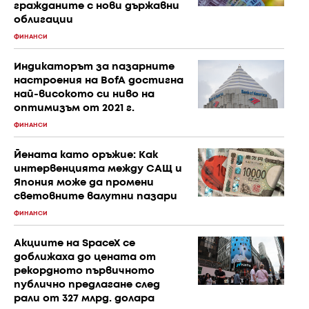
гражданите с нови държавни
облигации
ФИНАНСИ
Индикаторът за пазарните
настроения на BofA достигна
най-високото си ниво на
оптимизъм от 2021 г.
ФИНАНСИ
Йената като оръжие: Как
интервенцията между САЩ и
Япония може да промени
световните валутни пазари
ФИНАНСИ
Акциите на SpaceX се
доближаха до цената от
рекордното първичното
публично предлагане след
рали от 327 млрд. долара