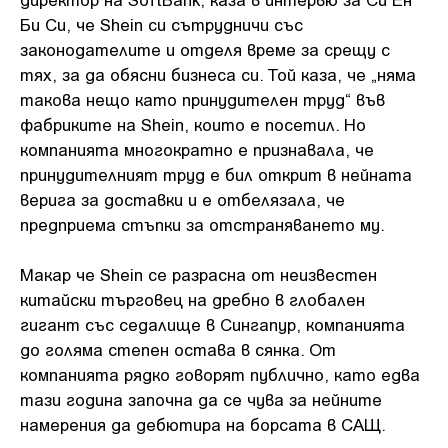
Би Си, че Shein си сътрудничи със
законодателите и отделя време за срещу с
тях, за да обясни бизнеса си. Той каза, че „няма
такова нещо като принудителен труд“ във
фабриките на Shein, които е посетил. Но
компанията многократно е признавала, че
принудителният труд е бил открит в нейната
верига за доставки и е отбелязала, че
предприема стъпки за отстраняването му.
Макар че Shein се разрасна от неизвестен
китайски търговец на дребно в глобален
гигант със седалище в Сингапур, компанията
до голяма степен остава в сянка. От
компанията рядко говорят публично, като едва
тази година започна да се чува за нейните
намерения да дебютира на борсата в САЩ.