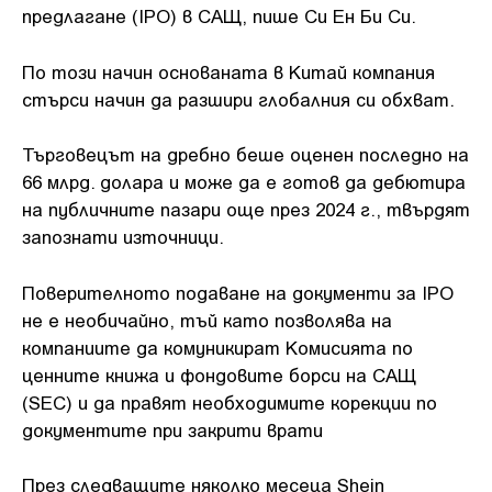
предлагане (IPO) в САЩ, пише Си Ен Би Си.
По този начин основаната в Китай компания
стърси начин да разшири глобалния си обхват.
Търговецът на дребно беше оценен последно на
66 млрд. долара и може да е готов да дебютира
на публичните пазари още през 2024 г., твърдят
запознати източници.
Поверителното подаване на документи за IPO
не е необичайно, тъй като позволява на
компаниите да комуникират Комисията по
ценните книжа и фондовите борси на САЩ
(SEC) и да правят необходимите корекции по
документите при закрити врати
През следващите няколко месеца Shein