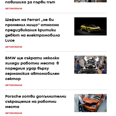
повишиха за първи път
АВТОМОБИЛИ
Шефът на Ferrari „не би
променил нищо“ относно
предизвикалия критики
дебют на електромобила
Luce
АВТОМОБИЛИ
BMW ще съкрати няколко
хиляди работни места в
поредния удар върху
германския автомобилен
сектор
АВТОМОБИЛИ
Porsche готви допълнителни
съкращения на работни
места
АВТОМОБИЛИ