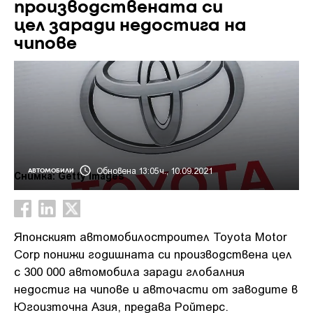
производствената си
цел заради недостига на
чипове
Обновена 13:05ч., 10.09.2021
АВТОМОБИЛИ
Снимка: Getty Images
Японският автомобилостроител Toyota Motor
Corp понижи годишната си производствена цел
с 300 000 автомобила заради глобалния
недостиг на чипове и авточасти от заводите в
Югоизточна Азия, предава Ройтерс.