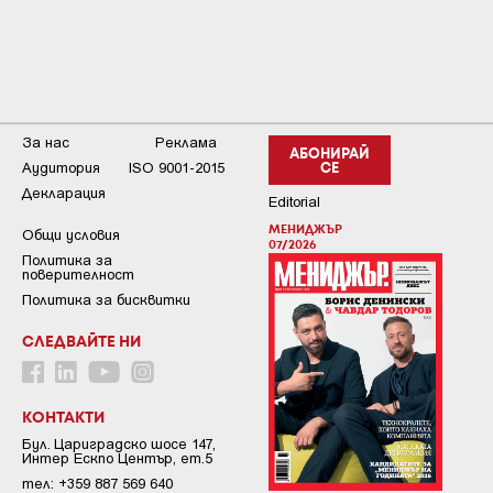
За нас
Реклама
АБОНИРАЙ
Аудитория
ISO 9001-2015
СЕ
Декларация
Editorial
МЕНИДЖЪР
Общи условия
07/2026
Пoлитикa зa
пoвepитeлнocт
Политика за бисквитки
СЛЕДВАЙТЕ НИ
КОНТАКТИ
Бул. Цариградско шосе 147,
Интер Ескпо Център, ет.5
тел: +359 887 569 640