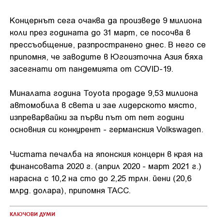
Концернът сега очаква да произведе 9 милиона
коли през годината до 31 март, се посочва в
прессъобщение, разпространено днес. В него се
припомня, че заводите в Югоизточна Азия бяха
засегнати от пандемията от COVID-19.
Миналата година Toyota продаде 9,53 милиона
автомобила в света и зае лидерското място,
изпреварвайки за първи път от пет години
основния си конкурент - германския Volkswagen.
Чистата печалба на японския концерн в края на
финансовата 2020 г. (април 2020 - март 2021 г.)
нарасна с 10,2 на сто до 2,25 трлн. йени (20,6
млрд. долара), припомня ТАСС.
КЛЮЧОВИ ДУМИ