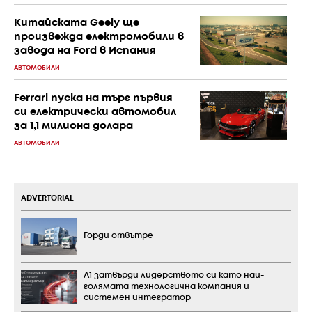
Китайската Geely ще
произвежда електромобили в
завода на Ford в Испания
АВТОМОБИЛИ
Ferrari пуска на търг първия
си електрически автомобил
за 1,1 милиона долара
АВТОМОБИЛИ
ADVERTORIAL
Горди отвътре
А1 затвърди лидерството си като най-
голямата технологична компания и
системен интегратор