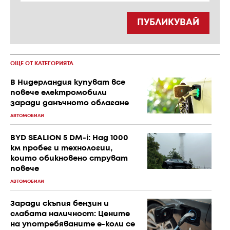
ПУБЛИКУВАЙ
ОЩЕ ОТ КАТЕГОРИЯТА
В Нидерландия купуват все
повече електромобили
заради данъчното облагане
АВТОМОБИЛИ
BYD SEALION 5 DM-i: Над 1000
км пробег и технологии,
които обикновено струват
повече
АВТОМОБИЛИ
Заради скъпия бензин и
слабата наличност: Цените
на употребяваните е-коли се