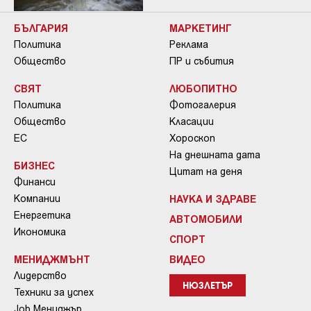
БЪЛГАРИЯ
МАРКЕТИНГ
Политика
Реклама
Общество
ПР и събития
СВЯТ
ЛЮБОПИТНО
Политика
Фотогалерия
Общество
Класации
ЕС
Хороскоп
На днешната дата
БИЗНЕС
Цитат на деня
Финанси
Компании
НАУКА И ЗДРАВЕ
Енергетика
АВТОМОБИЛИ
Икономика
СПОРТ
МЕНИДЖМЪНТ
ВИДЕО
Лидерство
НЮЗЛЕТЪР
Техники за успех
Job Мениджър