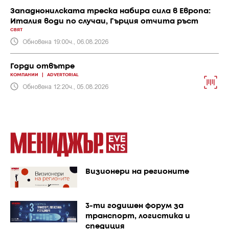
Западнонилската треска набира сила в Европа:
Италия води по случаи, Гърция отчита ръст
СВЯТ
Обновена 19:00ч., 06.08.2026
Горди отвътре
КОМПАНИИ
|
ADVERTORIAL
Обновена 12:20ч., 05.08.2026
Визионери на регионите
3-ти годишен форум за
транспорт, логистика и
спедиция