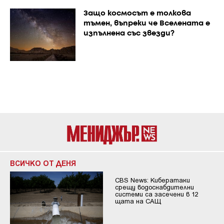
Защо космосът е толкова
тъмен, въпреки че Вселената е
изпълнена със звезди?
ВСИЧКО ОТ ДЕНЯ
CBS News: Кибератаки
срещу водоснабдителни
системи са засечени в 12
щата на САЩ