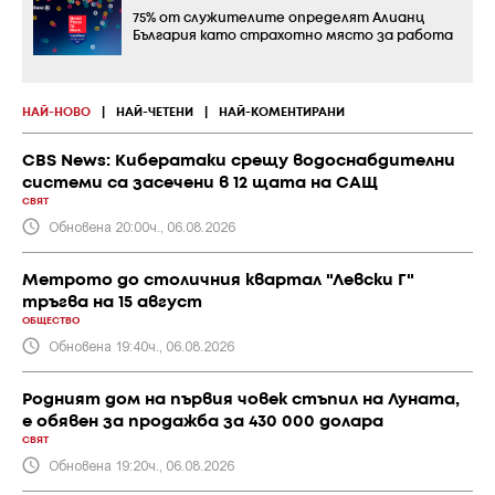
75% от служителите определят Алианц
България като страхотно място за работа
НАЙ-НОВО
|
НАЙ-ЧЕТЕНИ
|
НАЙ-КОМЕНТИРАНИ
CBS News: Кибератаки срещу водоснабдителни
системи са засечени в 12 щата на САЩ
СВЯТ
Обновена 20:00ч., 06.08.2026
Метрото до столичния квартал "Левски Г"
тръгва на 15 август
ОБЩЕСТВО
Обновена 19:40ч., 06.08.2026
Родният дом на първия човек стъпил на Луната,
е обявен за продажба за 430 000 долара
СВЯТ
Обновена 19:20ч., 06.08.2026