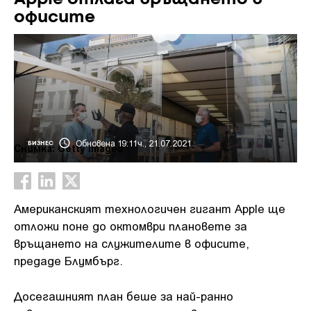
офисите
Обновена 19:11ч., 21.07.2021
БИЗНЕС
Снимка: Getty images
Американският технологичен гигант Apple ще
отложи поне до октомври плановете за
връщането на служителите в офисите,
предаде Блумбърг.
Досегашният план беше за най-ранно