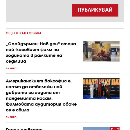
ПУБЛИКУВАЙ
ОЩЕ ОТ КАТЕГОРИЯТА
„Спайдърмен: Нов ден“ стана
най-касовият филм на
годината в рамките на
седмица
БИЗНЕС
Американският боксофис е
напът да отбележи най-
добрата си година от
пандемията насам.
Филмовата аудитория обаче
се е свила
БИЗНЕС
Горди отвътре