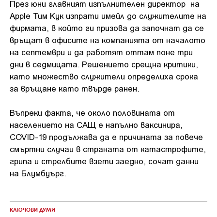
През юни главният изпълнителен директор на
Apple Тим Кук изпрати имейл до служителите на
фирмата, в който ги призова да започнат да се
връщат в офисите на компанията от началото
на септември и да работят оттам поне три
дни в седмицата. Решението срещна критики,
като множество служители определиха срока
за връщане като твърде ранен.
Въпреки факта, че около половината от
населението на САЩ е напълно ваксинира,
COVID-19 продължава да е причината за повече
смъртни случаи в страната от катастрофите,
грипа и стрелбите взети заедно, сочат данни
на Блумбуърг.
КЛЮЧОВИ ДУМИ