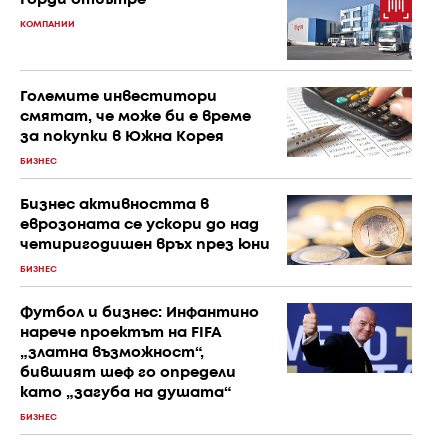
КОМПАНИИ
Големите инвеститори
смятат, че може би е време
за покупки в Южна Корея
БИЗНЕС
Бизнес активността в
еврозоната се ускори до над
четиригодишен връх през юни
БИЗНЕС
Футбол и бизнес: Инфантино
нарече проектът на FIFA
„златна възможност“,
бившият шеф го определи
като „загуба на душата“
БИЗНЕС