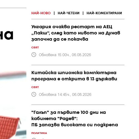
НАЙ-НОВО
|
НАЙ-ЧЕТЕНИ
|
НАЙ-КОМЕНТИРАНИ
Унгария очаква рестарт на АЕЦ
на
„Пакш“, след като нивото на Дунав
започна да се покачва
СВЯТ
Обновена 15:00ч., 06.08.2026
Китайска шпионска компютърна
програма е открита в 13 държави
СВЯТ
Обновена 14:45ч., 06.08.2026
"Галъп" за първите 100 дни на
кабинета "Радев":
ПБ запазва високата си подкрепа
ПОЛИТИКА