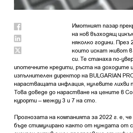
Имотният пазар прек
на нов възходящ цикъ
няколко години. През 
които искат живот в 
си. Те станаха по-уве
ипотечните кредити, ръста на доходите 
изпълнителен директор на BULGARIAN PRO
нарастващата инфлация, нулевите лихви п
Това доведе до нарастване на цените в Со
курорти – между 3 и 7 на сто.
Прогнозата на компанията за 2022 г. е, ч
бъде стимулирано както от нуждата от с