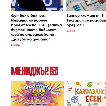
Футбол и бизнес:
Бизнес климатът в
Инфантино нарече
България се подобр
проектът на FIFA „златна
през юли
възможност“, бившият
БИЗНЕС
шеф го определи като
„загуба на душата“
БИЗНЕС