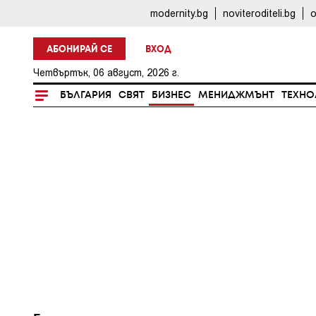
modernity.bg
noviteroditeli.bg
o
АБОНИРАЙ СЕ
ВХОД
Четвъртък, 06 август, 2026 г.
БЪЛГАРИЯ
СВЯТ
БИЗНЕС
МЕНИДЖМЪНТ
ТЕХНО