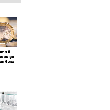
тта в
кори до
ен връх