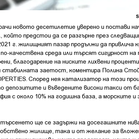
S
рачи новото десетилетие уверено и постави н
л, който предстои да се разгърне през следващ
2021 г. жилищният пазар продължи да привлича к
по-качествена среда или търсят сигурност на
рени, благодарение на ниските лихвени проценти
и стабилната заетост, коментира Полина Стой
PERTIES. Според нея катализатор на този проц
о депозитите и въведените високи такси от б
фия с около 10% на годишна база, а морските и
е търсенето ще се задържи на досегашните нива
обствено жилище, така и от желание за вложе