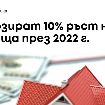
ика
|
озират 10% ръст 
ща през 2022 г.