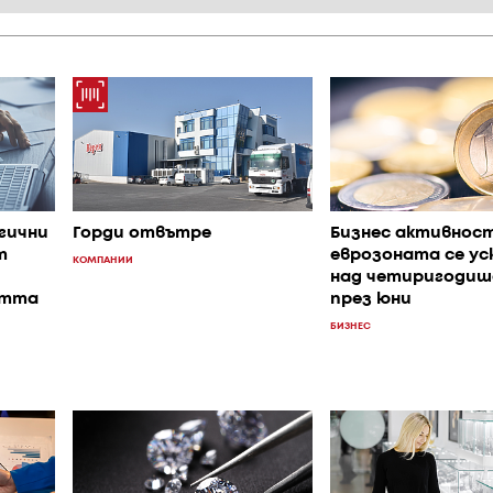
гични
Горди отвътре
Бизнес активнос
т
еврозоната се ус
КОМПАНИИ
над четиригодиш
стта
през юни
БИЗНЕС