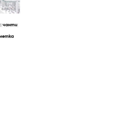
: чанти
сметка