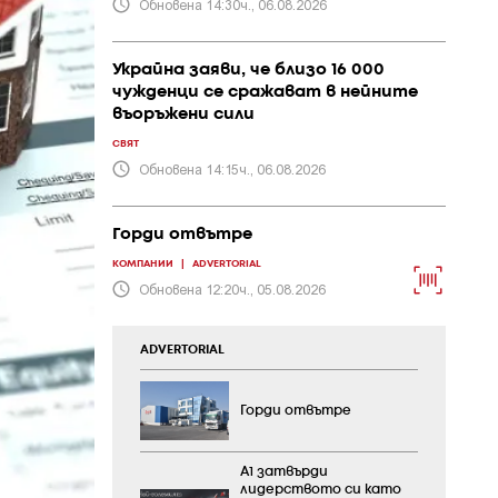
Обновена 14:30ч., 06.08.2026
Украйна заяви, че близо 16 000
чужденци се сражават в нейните
въоръжени сили
СВЯТ
Обновена 14:15ч., 06.08.2026
Горди отвътре
КОМПАНИИ
|
ADVERTORIAL
Обновена 12:20ч., 05.08.2026
ADVERTORIAL
Горди отвътре
А1 затвърди
лидерството си като