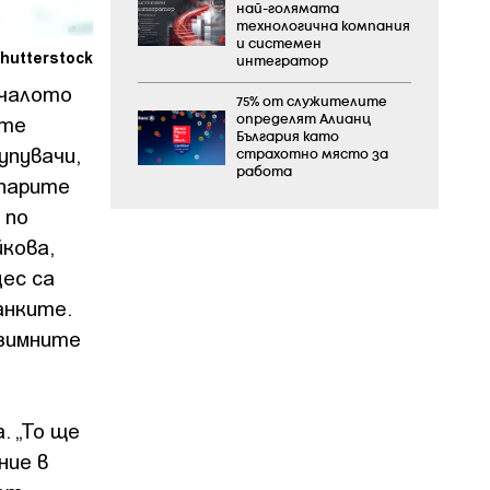
най-голямата
технологична компания
и системен
hutterstock
интегратор
ачалото
75% от служителите
ите
определят Алианц
България като
упувачи,
страхотно място за
работа
 парите
 по
кова,
ес са
анките.
 зимните
. „То ще
ние в