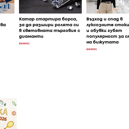
Катар стартира борса,
Възход и спад в
ява
за да разшири ролята си
луксозните стоки
в световната търговия с
и обувки губят
диаманти
популярност за 
на бижутата
БИЗНЕС
БИЗНЕС