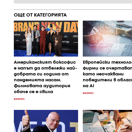
ОЩЕ ОТ КАТЕГОРИЯТА
Американският боксофис
Европейски техноло
е напът да отбележи най-
фирми се очертава
добрата си година от
като неочаквани
пандемията насам.
победители в обла
Филмовата аудитория
на AI
обаче се е свила
БИЗНЕС
БИЗНЕС