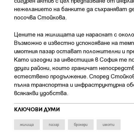
сигурен актив с цел предпазване от инфла
нежеланието на банките да съхраняват деп
посочва Стойкова.
Цените на жилищата ще нараснат с около 1
Възможно е известно успокояване на темп
имотния пазар остават положителни и пр
Като изгодни за инвестиция в София те по
други райони, които граничат непосредст
естествено продължение. Според Стойков
пълна транспортна и инфраструктурна обе
всякакви удобства.
КЛЮЧОВИ ДУМИ
жилища
пазар
брокери
имоти