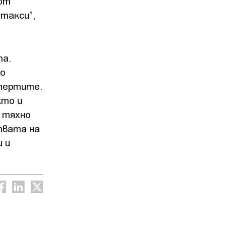
 от
 такси”,
та.
то
спертите.
кто и
т тяхно
твата на
 и