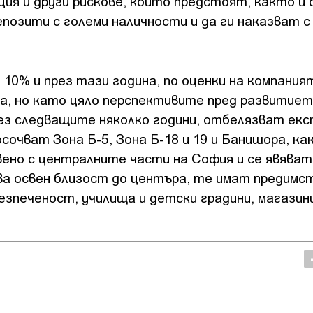
ция и други рискове, които предстоят, както и
озити с големи наличности и да ги наказват с
0% и през тази година, по оценки на компания
а, но като цяло перспективите пред развитие
ез следващите няколко години, отбелязват ек
сочват Зона Б-5, Зона Б-18 и 19 и Банишора, ка
вено с централните части на София и се явява
а освен близост до центъра, те имат предимс
зпеченост, училища и детски градини, магазини