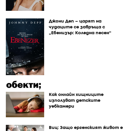
Джони Деп – царят на
чудаците се завръща с
„Ебенизър: Коледна песен“
Как онлайн хищниците
използват детските
уебкамери
Виц: Защо ергенският живот е