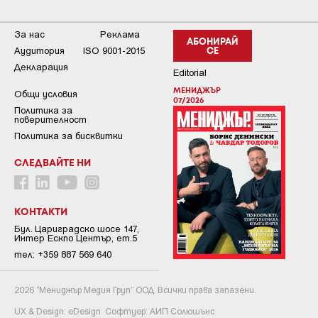
За нас
Реклама
АБОНИРАЙ
Аудитория
ISO 9001-2015
СЕ
Декларация
Editorial
МЕНИДЖЪР
Общи условия
07/2026
Пoлитикa зa
пoвepитeлнocт
Политика за бисквитки
СЛЕДВАЙТЕ НИ
КОНТАКТИ
Бул. Цариградско шосе 147,
Интер Ескпо Център, ет.5
тел: +359 887 569 640
2026 “Мениджър Медия Груп” ООД. Всички права запазени.
UX & Design:
eDesign
Софтуер:
АИП Солюшънс