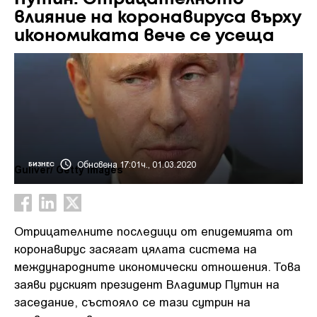
влияние на коронавируса върху
икономиката вече се усеща
Обновена 17:01ч., 01.03.2020
БИЗНЕС
Guliver/ Getty Images
Отрицателните последици от епидемията от
коронавирус засягат цялата система на
международните икономически отношения. Това
заяви руският президент Владимир Путин на
заседание, състояло се тази сутрин на