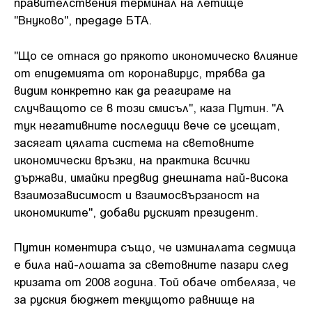
правителствения терминал на летище
"Внуково", предаде БТА.
"Що се отнася до прякото икономическо влияние
от епидемията от коронавирус, трябва да
видим конкретно как да реагираме на
случващото се в този смисъл", каза Путин. "А
тук негативните последици вече се усещат,
засягат цялата система на световните
икономически връзки, на практика всички
държави, имайки предвид днешната най-висока
взаимозависимост и взаимосвързаност на
икономиките", добави руският президент.
Путин коментира също, че изминалата седмица
е била най-лошата за световните пазари след
кризата от 2008 година. Той обаче отбеляза, че
за руския бюджет текущото равнище на