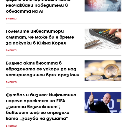
неочаквани победители в
областта на AI
БИЗНЕС
Големите инвеститори
смятат, че може би е време
за покупки в Южна Корея
БИЗНЕС
Бизнес активността в
еврозоната се ускори до над
четиригодишен връх през юни
БИЗНЕС
Футбол и бизнес: Инфантино
нарече проектът на FIFA
„златна възможност“,
бившият шеф го определи
като „загуба на душата“
БИЗНЕС