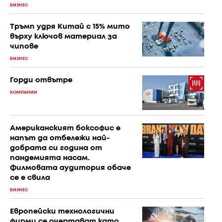
БИЗНЕС
Тръмп удря Китай с 15% мито
върху ключов материал за
чипове
БИЗНЕС
Горди отвътре
КОМПАНИИ
Американският боксофис е
напът да отбележи най-
добрата си година от
пандемията насам.
Филмовата аудитория обаче
се е свила
БИЗНЕС
Европейски технологични
фирми се очертават като