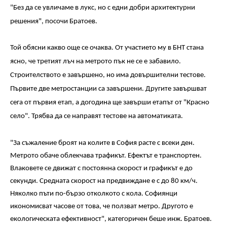
"Без да се увличаме в лукс, но с едни добри архитектурни
решения", посочи Братоев.
Той обясни какво още се очаква. От участието му в БНТ стана
ясно, че третият лъч на метрото пък не се е забавило.
Строителството е завършено, но има довършителни тестове.
Първите две метростанции са завършени. Другите завършват
сега от първия етап, а догодина ще завърши етапът от "Красно
село". Трябва да се направят тестове на автоматиката.
"За съжаление броят на колите в София расте с всеки ден.
Метрото обаче облекчава трафикът. Ефектът е транспортен.
Влаковете се движат с постоянна скорост и графикът е до
секунди. Средната скорост на предвиждане е с до 80 км/ч.
Няколко пъти по-бързо отколкото с кола. Софиянци
икономисват часове от това, че ползват метро. Другото е
екологическата ефективност", категоричен беше инж. Братоев.