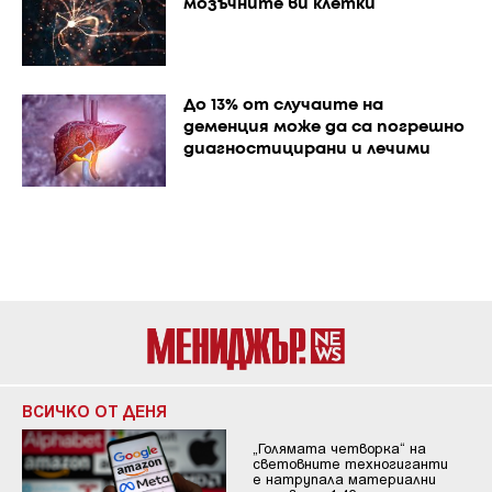
мозъчните ви клетки
До 13% от случаите на
деменция може да са погрешно
диагностицирани и лечими
ВСИЧКО ОТ ДЕНЯ
„Голямата четворка“ на
световните техногиганти
е натрупала материални