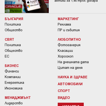
активи за 1,46 трлн. долара
БЪЛГАРИЯ
МАРКЕТИНГ
Политика
Реклама
Общество
ПР и събития
СВЯТ
ЛЮБОПИТНО
Политика
Фотогалерия
Общество
Класации
ЕС
Хороскоп
На днешната дата
БИЗНЕС
Цитат на деня
Финанси
Компании
НАУКА И ЗДРАВЕ
Енергетика
АВТОМОБИЛИ
Икономика
СПОРТ
МЕНИДЖМЪНТ
ВИДЕО
Лидерство