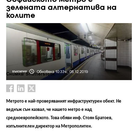
зелената алтернатива на
колите
Обновена 10:33ч., 08.12.2019
БЪЛГАРИЯ
Снимка/ Shutterstock
Метрото е най-проверяваният инфраструктурен обект. Не
веднъж съм казвал, че нашето метро е над
средноевропейското. Това обяви инф. Стоян Братоев,
изпълнителен директор на Метрополитен.