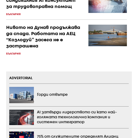
синдикалния AI консултант
за трудовоправна помощ
БЪЛГАРИЯ
Нивото на Дунав продължава
да спада. Работата на АЕЦ
“Козлодуй” засега не е
застрашена
БЪЛГАРИЯ
ADVERTORIAL
Горди отвътре
А1 затвърди лидерството си като най-
голямата технологична компания и
системен интегратор
75% от служителите определят Алианц