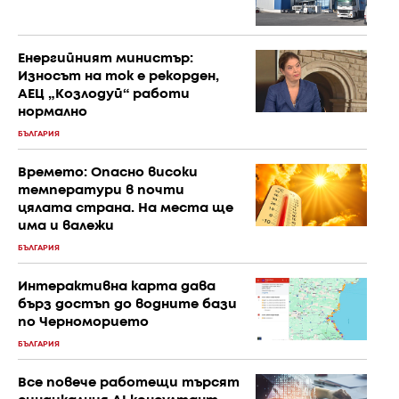
Енергийният министър:
Износът на ток е рекорден,
АЕЦ „Козлодуй“ работи
нормално
БЪЛГАРИЯ
Времето: Опасно високи
температури в почти
цялата страна. На места ще
има и валежи
БЪЛГАРИЯ
Интерактивна карта дава
бърз достъп до водните бази
по Черноморието
БЪЛГАРИЯ
Все повече работещи търсят