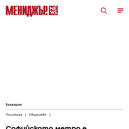
България
Политика
|
Общество
|
Софийското метро е