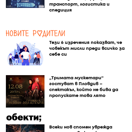
транспорт, логистика и
спедиция
Тези 6 изречения показват, че
човекът мисли преди всичко за
себе си
„Тримата мускетари“
гостуват в Пловдив –
спектакъл, който не бива да
пропускате това лято
Всеки нов спомен уврежда