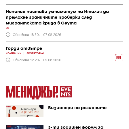
Испания постави ултиматум на Италия да
премахне граничните проверки след
мигрантската криза в Сеута
ЕС
Обновена 18:30ч., 07.08.2026
Горди отвътре
КОМПАНИИ
|
ADVERTORIAL
Обновена 12:20ч., 05.08.2026
Визионери на регионите
3-ти годишен форум за