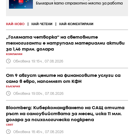
България като страхотно място за работа
НАЙ-НОВО
|
НАЙ-ЧЕТЕНИ
|
НАЙ-КОМЕНТИРАНИ
„Голямата четворка“ на световните
техногиганти е натрупала материални активи
за 1,46 трлн. долара
КОМПАНИИ
Обновена 19:15ч., 07.08.2026
От 9 август цените на финансовите услуги са
само в евро, напомнят от КФН
БЪЛГАРИЯ
Обновена 19:00ч., 07.08.2026
Bloomberg: Киберкомандването на САЩ отчита
ръст на самоубийствата за месец, иска 11 млн.
долара за психологическа подкрепа
СВЯТ
Обновена 18:45ч., 07.08.2026