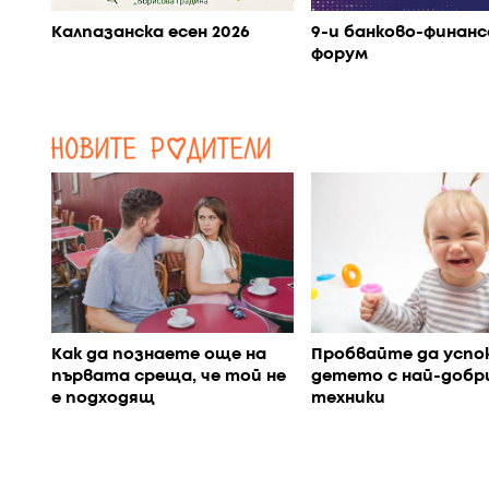
Калпазанска есен 2026
9-и банково-финанс
форум
Как да познаете още на
Пробвайте да успо
първата среща, че той не
детето с най-добр
е подходящ
техники