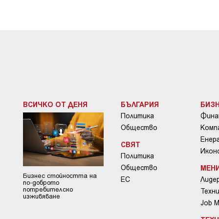
ВСИЧКО ОТ ДЕНЯ
БЪЛГАРИЯ
БИЗ
Политика
Фина
Общество
Комп
Енер
СВЯТ
Икон
Политика
Общество
МЕН
Бизнес стойността на
ЕС
Лиде
по-доброто
потребителско
Техни
изживяване
Job 