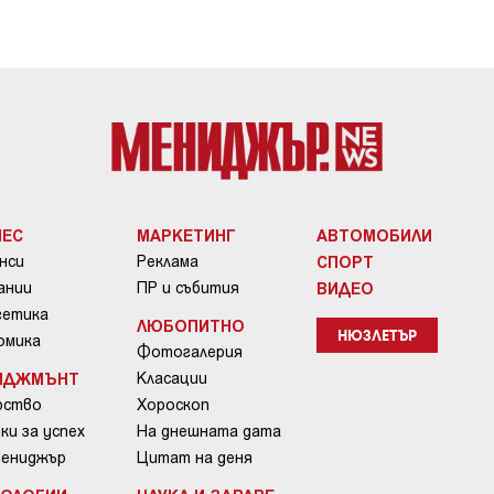
НЕС
МАРКЕТИНГ
АВТОМОБИЛИ
нси
Реклама
СПОРТ
ании
ПР и събития
ВИДЕО
гетика
ЛЮБОПИТНО
омика
НЮЗЛЕТЪР
Фотогалерия
ИДЖМЪНТ
Класации
рство
Хороскоп
ки за успех
На днешната дата
Мениджър
Цитат на деня