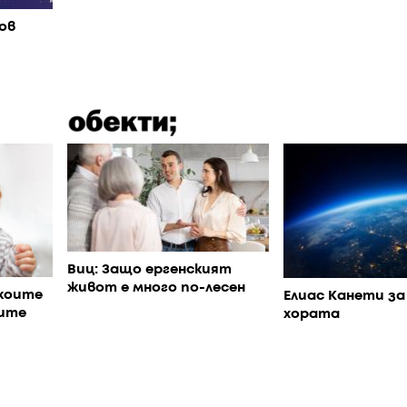
ов
Виц: Защо ергенският
живот е много по-лесен
коите
Елиас Канети за
ите
хората