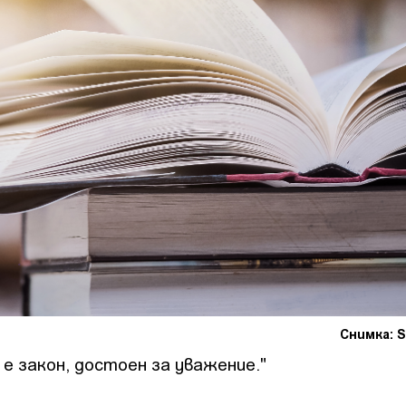
Снимка: S
е закон, достоен за уважение."