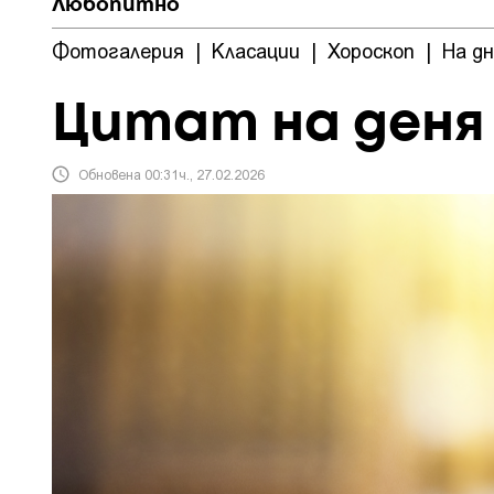
Любопитно
Фотогалерия
|
Класации
|
Хороскоп
|
На д
Цитат на деня
Обновена 00:31ч., 27.02.2026