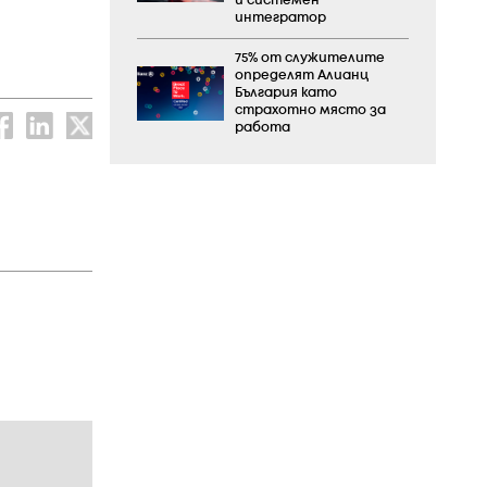
и системен
интегратор
75% от служителите
определят Алианц
България като
страхотно място за
работа