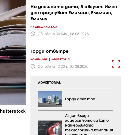
На днешната дата, 8 август. Имен
ден празнуват Емилиан, Емилиян,
Емилия
НА ДНЕШНАТА ДАТА
Обновена 00:04ч., 08.08.2026
Горди отвътре
КОМПАНИИ
|
ADVERTORIAL
Обновена 12:20ч., 05.08.2026
ADVERTORIAL
Горди отвътре
hutterstock
А1 затвърди
лидерството си като
най-голямата
технологична компания