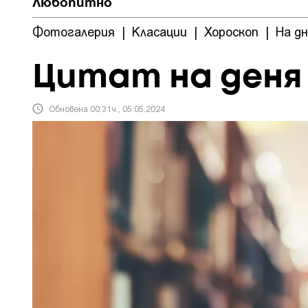
Любопитно
Фотогалерия
|
Класации
|
Хороскоп
|
На д
Цитат на деня
Обновена 00:31ч., 05.05.2024