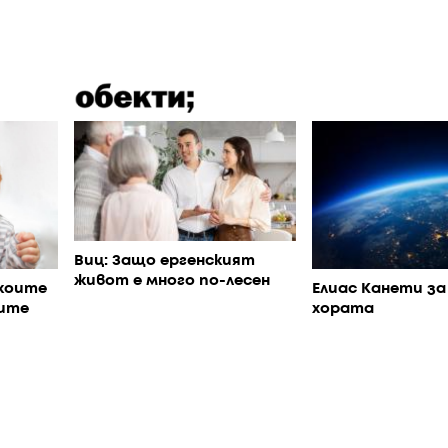
Виц: Защо ергенският
живот е много по-лесен
коите
Елиас Канети за
ите
хората