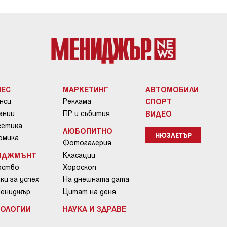
НЕС
МАРКЕТИНГ
АВТОМОБИЛИ
нси
Реклама
СПОРТ
ании
ПР и събития
ВИДЕО
гетика
ЛЮБОПИТНО
омика
НЮЗЛЕТЪР
Фотогалерия
ИДЖМЪНТ
Класации
рство
Хороскоп
ки за успех
На днешната дата
Мениджър
Цитат на деня
НОЛОГИИ
НАУКА И ЗДРАВЕ