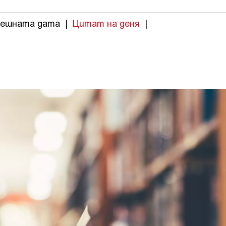
нешната дата
|
Цитат на деня
|