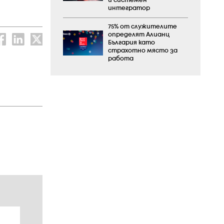
и системен
интегратор
75% от служителите
определят Алианц
България като
страхотно място за
работа