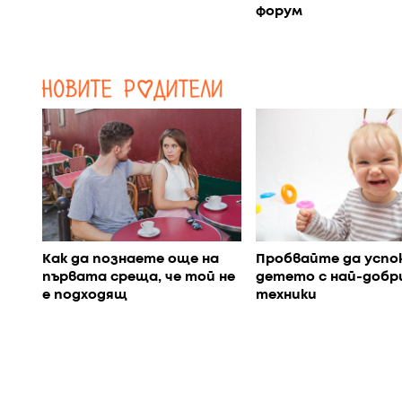
форум
Как да познаете още на
Пробвайте да успо
първата среща, че той не
детето с най-добр
е подходящ
техники