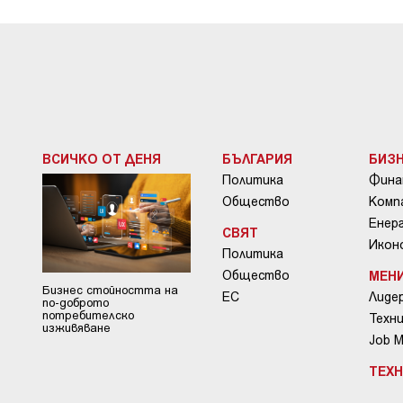
ВСИЧКО ОТ ДЕНЯ
БЪЛГАРИЯ
БИЗ
Политика
Фина
Общество
Комп
Енер
СВЯТ
Икон
Политика
Общество
МЕН
Бизнес стойността на
ЕС
Лиде
по-доброто
потребителско
Техни
изживяване
Job 
ТЕХ