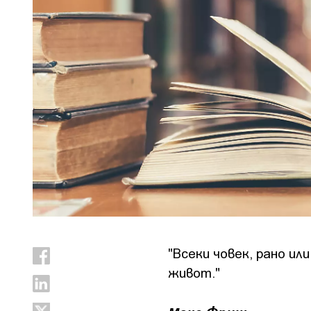
"Всеки човек, рано ил
живот."