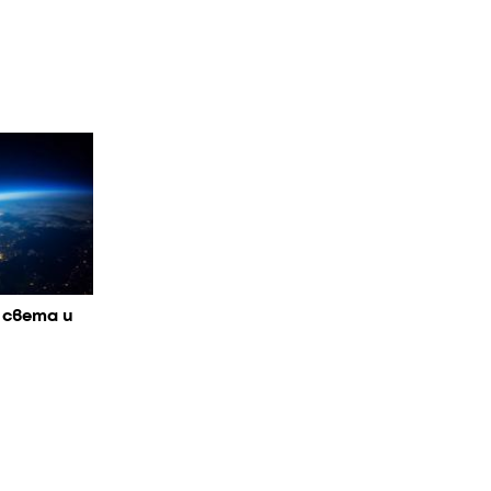
 света и