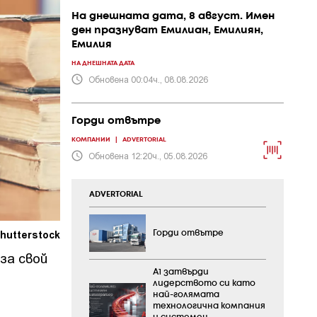
На днешната дата, 8 август. Имен
ден празнуват Емилиан, Емилиян,
Емилия
НА ДНЕШНАТА ДАТА
Обновена 00:04ч., 08.08.2026
Горди отвътре
КОМПАНИИ
|
ADVERTORIAL
Обновена 12:20ч., 05.08.2026
ADVERTORIAL
hutterstock
Горди отвътре
 за свой
А1 затвърди
лидерството си като
най-голямата
технологична компания