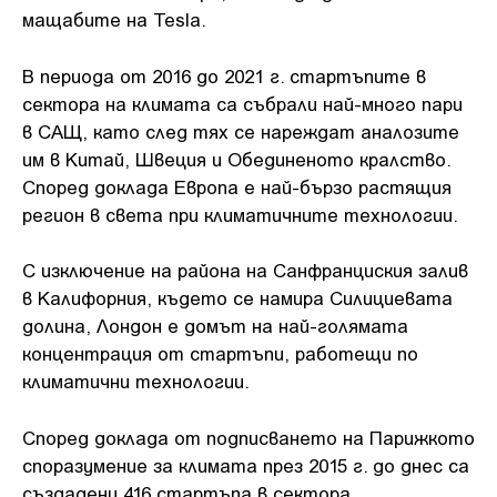
мащабите на Tesla.
В периода от 2016 до 2021 г. стартъпите в
сектора на климата са събрали най-много пари
в САЩ, като след тях се нареждат аналозите
им в Китай, Швеция и Обединеното кралство.
Според доклада Европа е най-бързо растящия
регион в света при климатичните технологии.
С изключение на района на Санфранциския залив
в Калифорния, където се намира Силициевата
долина, Лондон е домът на най-голямата
концентрация от стартъпи, работещи по
климатични технологии.
Според доклада от подписването на Парижкото
споразумение за климата през 2015 г. до днес са
създадени 416 стартъпа в сектора.