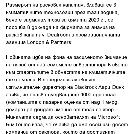
Размерът на рисковия капитал, вливащ се в
климатичните технологии през тази година,
вече е задминал този за цялата 2020 г., се
посочва в доклада на фирмата за анализ на
рисков капитал Dealroom и промоционалната
агенция London & Partners.
Новината идва на фона на засиленото внимание
на някой от най-големите инвеститори в света
към стартъпите в областта на климатичните
технологии. В понеделник главният
изпълнителен директор на Blackrock Лари Финк
заяви, че очаква следващите 1000 еднорога
(компаниите с пазарна оценка от над 1 млрд.
долара) да дойдат именно от този сектор.
Миналата седмица основателят на Microsoft
Бил Гейтс каза, че очаква да има осем или десет
компании от сектора, които да достигнат