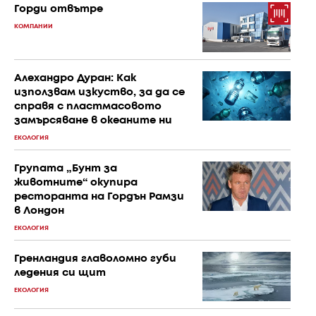
Горди отвътре
КОМПАНИИ
Алехандро Дуран: Как
използвам изкуство, за да се
справя с пластмасовото
замърсяване в океаните ни
ЕКОЛОГИЯ
Групата „Бунт за
животните“ окупира
ресторанта на Гордън Рамзи
в Лондон
ЕКОЛОГИЯ
Гренландия главоломно губи
ледения си щит
ЕКОЛОГИЯ