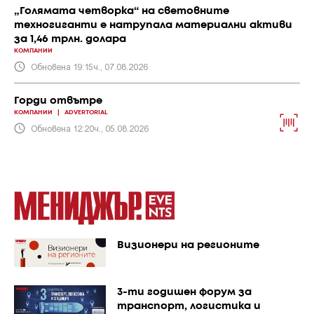
„Голямата четворка“ на световните
техногиганти е натрупала материални активи
за 1,46 трлн. долара
КОМПАНИИ
Обновена 19:15ч., 07.08.2026
Горди отвътре
КОМПАНИИ
|
ADVERTORIAL
Обновена 12:20ч., 05.08.2026
Визионери на регионите
3-ти годишен форум за
транспорт, логистика и