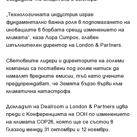
„Технологичната индустрия играе
фундаментално важна роля в подпомагането на
иновациите в борбата срещу изменението на
климата“, каза Лора Ситрон, главен
изпълнителен директор на London & Partners.
Световните лидери и директорите на големи
компании са поставени под голям натиск да
намалят вредните емисии, тъй като учените
предупреждават, че Земята бързо върви към
климатична катастрофа.
Докладът на Dealroom и London & Partners идва
преди с Конференцията на ООН по изменението
на климата COP26, която ще се състои в
Глазгоу между 31 октомври и 12 ноември.