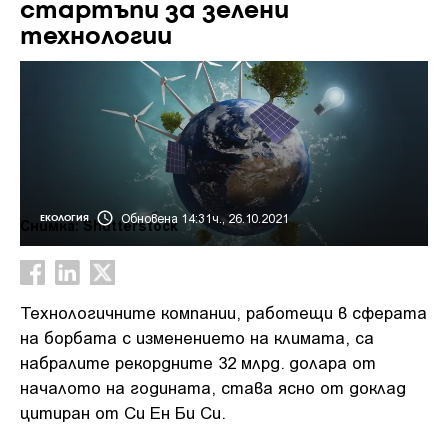
стартъпи за зелени
технологии
Обновена 14:31ч., 26.10.2021
ЕКОЛОГИЯ
Снимка: Shutterstock
Технологичните компании, работещи в сферата
на борбата с изменението на климата, са
набралите рекордните 32 млрд. долара от
началото на годината, става ясно от доклад
цитиран от Си Ен Би Си.