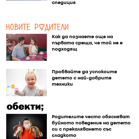
спедиция
Как да познаете още на
първата среща, че той не е
подходящ
Пробвайте да успокоите
детето с най-добрите
техники
Родителите често обясняват
буйното поведение на детето
си с прекаляването със
сладкото