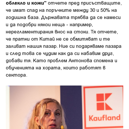
облекло и кожи"
отчете пред присъстващите,
че имат спад на поръчките между 30 и 50% на
годишна база. Държавата трябва да се намеси
и да подобри някои неща - например,
нерегламентирания внос на стоки. Тя отчете,
че пратки от Китай не се обмитяват и те
заливат нашия пазар. Ние си подаряваме пазара
и след това се чудим как да си набавим друг,
добави тя. Като проблем Антонова спомена и
обученията на хората, които работят в
сектора.