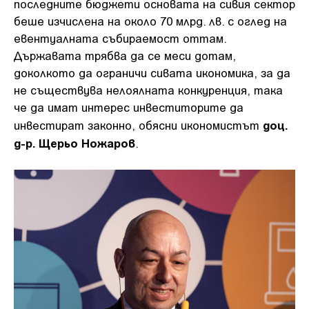
последните бюджети основата на сивия сектор
беше изчислена на около 70 млрд. лв. с оглед на
евентуалната събираемост оттам.
Държавата трябва да се меси дотам,
доколкото да ограничи сивата икономика, за да
не съществува нелоялната конкуренция, така
че да имат интерес инвеститорите да
доц.
инвестират законно, обясни икономистът
д-р. Щерьо Ножаров
.