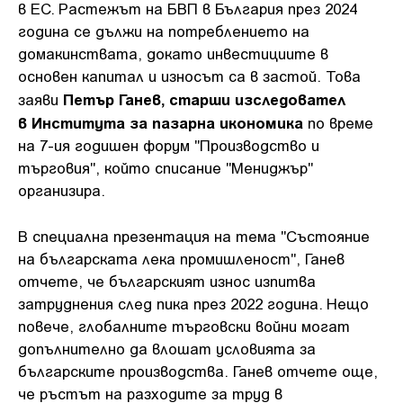
в ЕС. Растежът на БВП в България през 2024
година се дължи на потреблението на
домакинствата, докато инвестициите в
основен капитал и износът са в застой. Това
Петър Ганев, старши изследовател
заяви
в Института за пазарна икономика
по време
на 7-ия годишен форум "Производство и
търговия", който списание "Мениджър"
организира.
В специална презентация на тема "Състояние
на българската лека промишленост", Ганев
отчете, че българският износ изпитва
затруднения след пика през 2022 година. Нещо
повече, глобалните търговски войни могат
допълнително да влошат условията за
българските производства. Ганев отчете още,
че ръстът на разходите за труд в