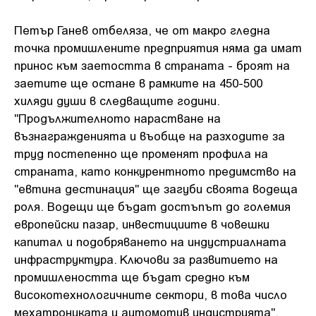
Петър Ганев отбеляза, че от макро гледна
точка промишлените предприятия няма да имат
принос към заетостта в страната - броят на
заетите ще остане в рамките на 450-500
хиляди души в следващите години.
"Продължителното нарастване на
възнагражденията и въобще на разходите за
труд постепенно ще променят профила на
страната, като конкурентното предимство на
"евтина дестинация" ще загуби своята водеща
роля. Водещи ще бъдат достъпът до големия
европейски пазар, инвестициите в човешки
капитал и подобряването на индустриалната
инфраструктура. Ключови за развитието на
промишлеността ще бъдат средно към
високотехнологичните сектори, в това число
мехатрониката и аутомотив индустрията",