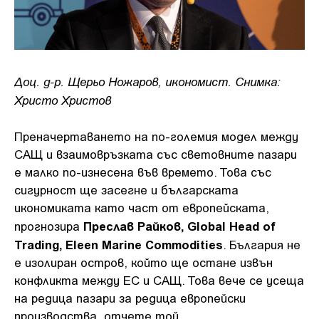
Доц. д-р. Щерьо Ножаров, икономист. Снимка:
Христо Христов
Преначертаването на по-големия модел между
САЩ и взаимовръзката със световните пазари
е малко по-изнесена във времето. Това със
сигурност ще засегне и българската
икономиката като част от европейската,
Преслав Райков, Global Head of
прогнозира
Trading, Eleen Marine Commodities
. България не
е изолиран остров, който ще остане извън
конфликта между ЕС и САЩ. Това вече се усеща
на редица пазари за редица европейски
производства, отчете той.