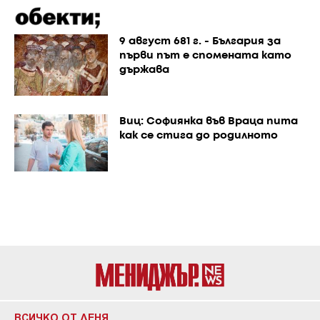
9 август 681 г. - България за
първи път е спомената като
държава
Виц: Софиянка във Враца пита
как се стига до родилното
ВСИЧКО ОТ ДЕНЯ