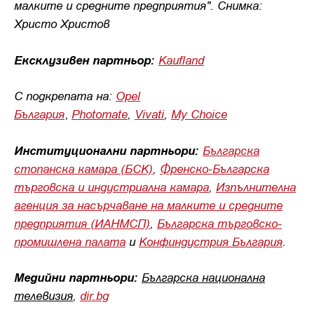
малките и средните предприятия". Снимка:
Христо Христов
Ексклузивен партньор:
Kaufland
С подкрепата на:
Opel
България
Photomate
,
Vivati
,
My Choice
,
Институционални партньори:
Българска
стопанска камара (БСК)
,
Френско-Българска
търговска и индустриална камара
,
Изпълнителна
агенция за насърчаване на малките и средните
предприятия (ИАНМСП)
,
Българска търговско-
промишлена палата
и
Конфиндустрия България
.
Медийни партньори:
Българска национална
телевизия
,
dir.bg