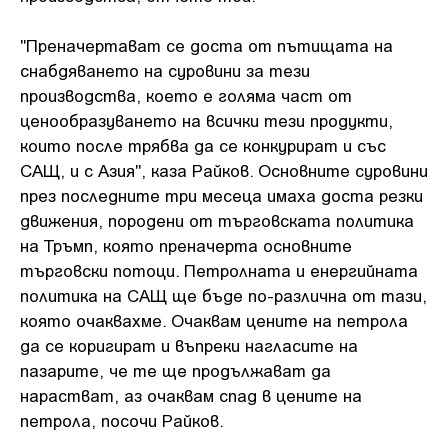
"Преначертават се доста от пътищата на
снабдяването на суровини за тези
производства, което е голяма част от
ценообразуването на всички тези продукти,
които после трябва да се конкурират и със
САЩ, и с Азия", каза Райков. Основните суровини
през последните три месеца имаха доста резки
движения, породени от търговската политика
на Тръмп, която преначерта основните
търговски потоци. Петролната и енергийната
политика на САЩ ще бъде по-различна от тази,
която очаквахме. Очаквам цените на петрола
да се коригират и въпреки нагласите на
пазарите, че те ще продължават да
нарастват, аз очаквам спад в цените на
петрола, посочи Райков.