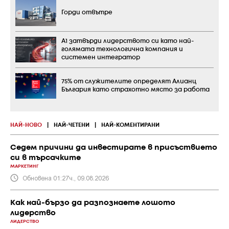
Горди отвътре
А1 затвърди лидерството си като най-
голямата технологична компания и
системен интегратор
75% от служителите определят Алианц
България като страхотно място за работа
НАЙ-НОВО
|
НАЙ-ЧЕТЕНИ
|
НАЙ-КОМЕНТИРАНИ
Седем причини да инвестирате в присъствието
си в търсачките
МАРКЕТИНГ
Обновена 01:27ч., 09.08.2026
Как най-бързо да разпознаете лошото
лидерство
ЛИДЕРСТВО