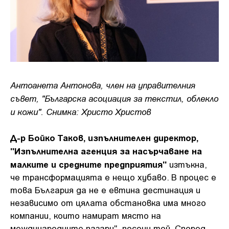
Антоанета Антонова, член на управителния
съвет, "Българска асоциация за текстил, облекло
и кожи". Снимка: Христо Христов
Д-р Бойко Таков, изпълнителен директор,
"Изпълнителна агенция за насърчаване на
малките и средните предприятия"
изтъкна,
че трансформацията е нещо хубаво. В процес е
това България да не е евтина дестинация и
независимо от цялата обстановка има много
компании, които намират място на
международните пазари", посочи той. Според