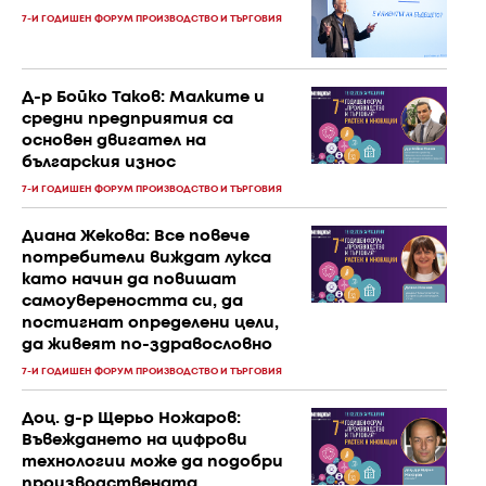
7-И ГОДИШЕН ФОРУМ ПРОИЗВОДСТВО И ТЪРГОВИЯ
Д-р Бойко Таков: Малките и
средни предприятия са
основен двигател на
българския износ
7-И ГОДИШЕН ФОРУМ ПРОИЗВОДСТВО И ТЪРГОВИЯ
Диана Жекова: Все повече
потребители виждат лукса
като начин да повишат
самоувереността си, да
постигнат определени цели,
да живеят по-здравословно
7-И ГОДИШЕН ФОРУМ ПРОИЗВОДСТВО И ТЪРГОВИЯ
Доц. д-р Щерьо Ножаров:
Въвеждането на цифрови
технологии може да подобри
производствената