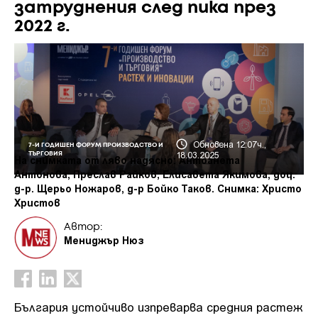
затруднения след пика през
2022 г.
Обновена 12:07ч.,
7-И ГОДИШЕН ФОРУМ ПРОИЗВОДСТВО И
18.03.2025
ТЪРГОВИЯ
На снимката от ляво надясно: Антоанета
Антонова, Преслав Райков, Елисавета Якимова, доц.
д-р. Щерьо Ножаров, д-р Бойко Таков. Снимка: Христо
Христов
Автор:
Мениджър Нюз
България устойчиво изпреварва средния растеж