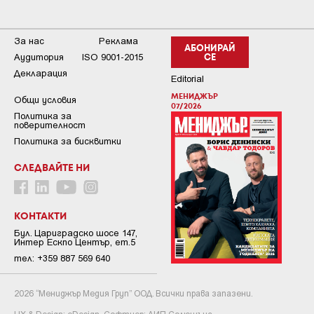
За нас
Реклама
АБОНИРАЙ
Аудитория
ISO 9001-2015
СЕ
Декларация
Editorial
МЕНИДЖЪР
Общи условия
07/2026
Пoлитикa зa
пoвepитeлнocт
Политика за бисквитки
СЛЕДВАЙТЕ НИ
КОНТАКТИ
Бул. Цариградско шосе 147,
Интер Ескпо Център, ет.5
тел: +359 887 569 640
2026 “Мениджър Медия Груп” ООД. Всички права запазени.