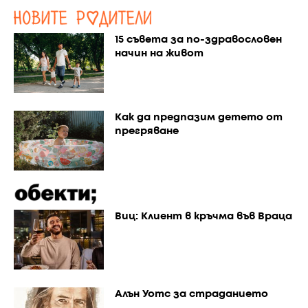
15 съвета за по-здравословен
начин на живот
Как да предпазим детето от
прегряване
Виц: Клиент в кръчма във Враца
Алън Уотс за страданието