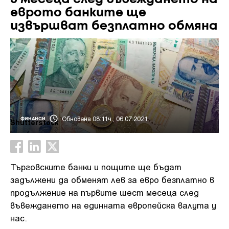
еврото банките ще
извършват безплатно обмяна
Обновена 08:11ч., 06.07.2021
ФИНАНСИ
Shutterstock
Търговските банки и пощите ще бъдат
задължени да обменят лев за евро безплатно в
продължение на първите шест месеца след
въвеждането на единната европейска валута у
нас.