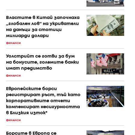
Властите в Китай започнаха
„глобален лов“ на укриватели
на данъци за стотици
милиарди долари
ФИНАНСИ
Уолстрийт се готви за бум
на бонусите, големите банки
имат предимство
ФИНАНСИ
Европейските борси
регистрират ръст, тъй като
корпоративните отчети
компенсират несигурността
в Близкия изток*
ФИНАНСИ
Борсите в Европа се