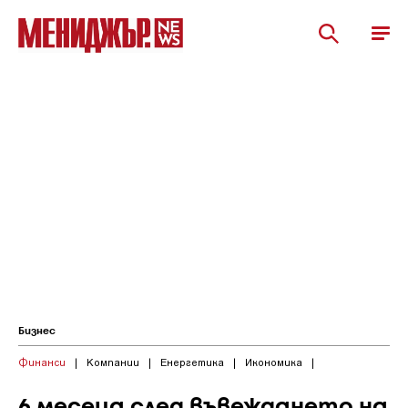
Бизнес
Финанси
|
Компании
|
Енергетика
|
Икономика
|
6 месеца след въвеждането на