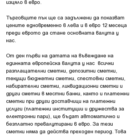
изцяло в евро.
Търговците пък ще са задължени да показват
цените едновременно в лева и в евро 12 месеца
преди еврото да стане основната валута у
нас.
От ден първи на датата на въвеждане на
единната европейска валута у нас всички
разплащателни сметки, депозитни сметки,
текущи бюджетни сметки, спестовни сметки,
набирателни сметки, ликвидационни сметки и
други сметки в местни банки, както и платежни
сметки при други доставчици на платежни
услуги (платежни институции и дружества за
електронни пари), ще бъдат автоматично и
безплатно превалутирани в евро. За тези
сметки няма да действа преходен период. Това