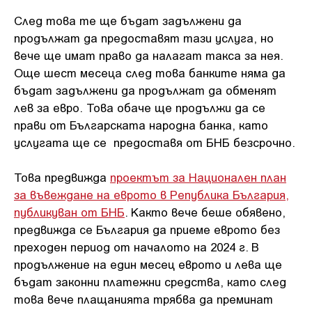
След това те ще бъдат задължени да
продължат да предоставят тази услуга, но
вече ще имат право да налагат такса за нея.
Още шест месеца след това банките няма да
бъдат задължени да продължат да обменят
лев за евро. Това обаче ще продължи да се
прави от Българската народна банка, като
услугата ще се предоставя от БНБ безсрочно.
Това предвижда
проектът за Национален план
за въвеждане на еврото в Република България,
публикуван от БНБ
. Както вече беше обявено,
предвижда се България да приеме еврото без
преходен период от началото на 2024 г. В
продължение на един месец еврото и лева ще
бъдат законни платежни средства, като след
това вече плащанията трябва да преминат