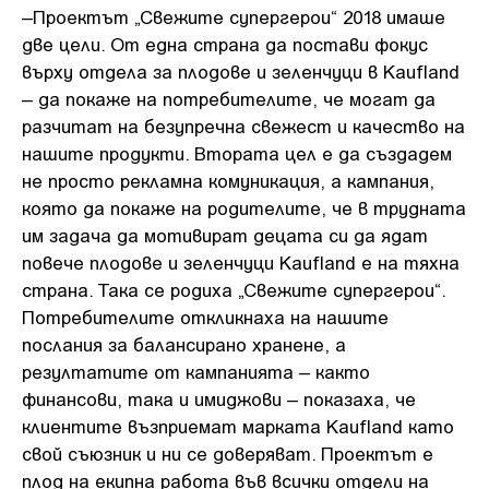
–Проектът „Свежите супергерои“ 2018 имаше
две цели. От една страна да постави фокус
върху отдела за плодове и зеленчуци в Kaufland
– да покаже на потребителите, че могат да
разчитат на безупречна свежест и качество на
нашите продукти. Втората цел е да създадем
не просто рекламна комуникация, а кампания,
която да покаже на родителите, че в трудната
им задача да мотивират децата си да ядат
повече плодове и зеленчуци Kaufland е на тяхна
страна. Така се родиха „Свежите супергерои“.
Потребителите откликнаха на нашите
послания за балансирано хранене, а
резултатите от кампанията – както
финансови, така и имиджови – показаха, че
клиентите възприемат марката Kaufland като
свой съюзник и ни се доверяват. Проектът е
плод на екипна работа във всички отдели на