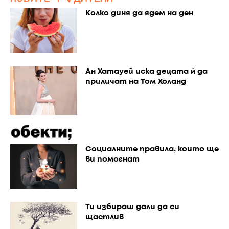
Колко диня да ядем на ден
Ан Хатауей иска децата ѝ да
приличат на Том Холанд
Социалните правила, които ще
ви помогнат
Ти избираш дали да си
щастлив