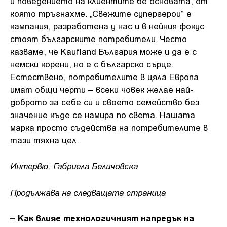
и поведението на клиентите бе основата, от
която тръгнахме. „Свежите супергерои“ е
кампания, разработена у нас и в нейния фокус
стоят българските потребители. Често
казваме, че Kaufland България може и да е с
немски корени, но е с българско сърце.
Естествено, потребителите в цяла Европа
имат общи черти – всеки човек желае най-
доброто за себе си и своето семейство без
значение къде се намира по света. Нашата
марка просто съдейства на потребителите в
тази тяхна цел.
Интервю: Габриела Беличовска
Продължава на следващата страница
– Как влияе технологичният напредък на