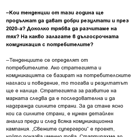
–Кои тенденции от тази година ще
продължат да дават добри резултати и през
2020-а? Доколко трябва да разчитаме на
тях? На какво залагате в дългосрочната
комуникация с потребителите?
–Тенденциите се определят от
потребителите. Ако стратегията и
комуникацията се базират на потребителските
нагласи и поведение, то тогава и резултатът
ще е налице. Стратегията за развитие на
марката следва да е последователна и да
надгражда силните страни. За да стане ясно
кои са силните страни, е нужен детайлен
анализ преди и след всяка комуникационна
кампания. „Свежите супергерои“ е проект,
който показва именно това. Стартирахме го