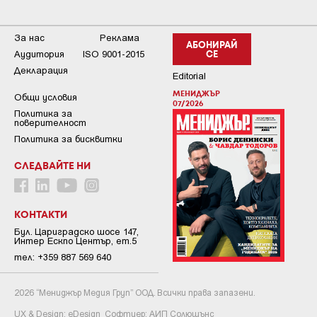
За нас
Реклама
АБОНИРАЙ
Аудитория
ISO 9001-2015
СЕ
Декларация
Editorial
МЕНИДЖЪР
Общи условия
07/2026
Пoлитикa зa
пoвepитeлнocт
Политика за бисквитки
СЛЕДВАЙТЕ НИ
КОНТАКТИ
Бул. Цариградско шосе 147,
Интер Ескпо Център, ет.5
тел: +359 887 569 640
2026 “Мениджър Медия Груп” ООД. Всички права запазени.
UX & Design:
eDesign
Софтуер:
АИП Солюшънс