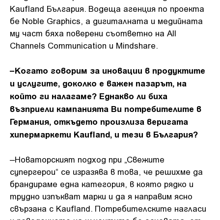
Kaufland България. Водеща агенция по проекта
бе Noble Graphics, а дигиталната и медийната
му част бяха поверени съответно на All
Channels Communication и Mindshare.
–Когато говорим за иновации в продуктите
и услугите, доколко е важен пазарът, на
който ги налагаме? Еднакво ли биха
възприели кампанията Ви потребителите в
Германия, откъдето произлиза веригата
хипермаркети Kaufland, и тези в България?
–Новаторският подход при „Свежите
супергерои“ се изразява в това, че решихме да
брандираме една категория, в която рядко и
трудно изпъкват марки и да я направим ясно
свързана с Kaufland. Потребителските нагласи