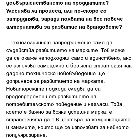
усъвършенстването на продуктите?
Улеснява ли процеса, или по-скоро го
затруднява, заради появата на все повече
алтернативи за развитие на брандовете?
–Технологичният напредък може само да
съдейства развитието на марките. Toй може
да се окаже неподходящ само и единствено, ако
се използва самоцелно и без ясна стратегия как
дадено техническо нововъведение ще
допринесе за развитието на марката.
Новаторските подходи следва да са
предопределени от развитието на
потребителското поведение и нагласи. Това,
което е важно за всяка успешна марка, е
стратегията да е в центъра на комуникацията
и каналите, които ще се използват за нейното
популяризиране.