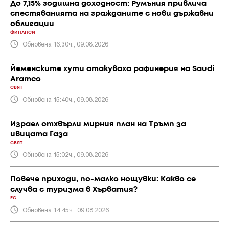
До 7,15% годишна доходност: Румъния привлича
спестяванията на гражданите с нови държавни
облигации
ФИНАНСИ
Обновена 16:30ч., 09.08.2026
Йеменските хути атакуваха рафинерия на Saudi
Aramco
СВЯТ
Обновена 15:40ч., 09.08.2026
Израел отхвърли мирния план на Тръмп за
ивицата Газа
СВЯТ
Обновена 15:02ч., 09.08.2026
Повече приходи, по-малко нощувки: Какво се
случва с туризма в Хърватия?
ЕС
Обновена 14:45ч., 09.08.2026