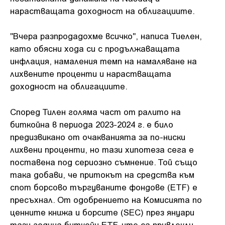
нарастващата доходност на облигациите.
"Вчера разпродадохме всичко", написа Тиелен,
като обясни хода си с продължаващата
инфлация, намаления темп на намаляване на
лихвените проценти и нарастващата
доходност на облигациите.
Според Тилен голяма част от ралито на
биткойна в периода 2023-2024 г. е било
предизвикано от очакванията за по-ниски
лихвени проценти, но тази хипотеза сега е
поставена под сериозно съмнение. Той също
така добави, че притокът на средства към
спот борсово търгуваните фондове (ETF) е
пресъхнал. От одобрението на Комисията по
ценните книжа и борсите (SEC) през януари
тази година биткойн ETF-ите са привлекли