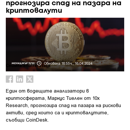
прогнозира спад на пазара на
криптовалути
Обновена 18:55ч., 16.04.2024
МЕНИДЖЪР 11/22
Снимка:Shutterstock
Един от водещите анализатори в
криптосферата, Маркус Тиелен от 10x
Research, прогнозира спад на пазара на рискови
активи, сред които са и криптовалутите,
съобщи CoinDesk.