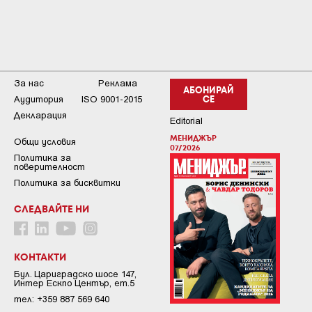
За нас
Реклама
АБОНИРАЙ
Аудитория
ISO 9001-2015
СЕ
Декларация
Editorial
МЕНИДЖЪР
Общи условия
07/2026
Пoлитикa зa
пoвepитeлнocт
Политика за бисквитки
СЛЕДВАЙТЕ НИ
КОНТАКТИ
Бул. Цариградско шосе 147,
Интер Ескпо Център, ет.5
тел: +359 887 569 640