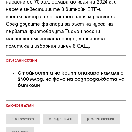
нарасне до 70 хил. долара до края на 2024 г. и
нарече инвестициите в биткойн ETF-и
катализатор за по-нататъшния му растеж.
Сред другите фактори за ръст на курса на
първата криптовалута Тиелен посочи
макроикономическата среда, паричната
политика и изборния цикъл в САЩ.
СВЪРЗАНИ СТАТИИ
Стойността на криптопазара намаля с
$400 млрд. на фона на разпродажбата на
биткойн
КЛЮЧОВИ ДУМИ
10x Research
Маркус Тилен
рискови активи