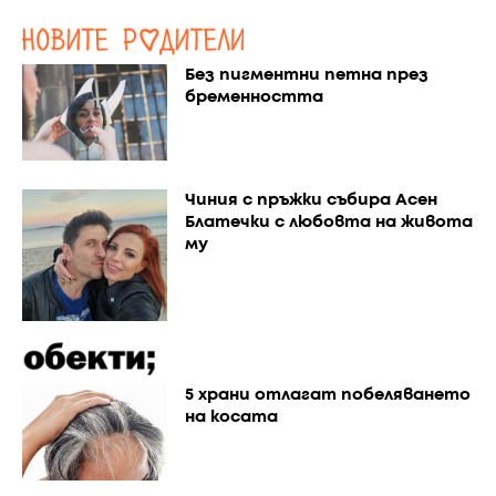
Без пигментни петна през
бременността
Чиния с пръжки събира Асен
Блатечки с любовта на живота
му
5 храни отлагат побеляването
на косата