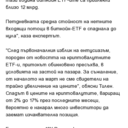
близо 12 млрд.
Петдневната средна стойност на нетните
входящи потоци в биткойн-ETF е спаднала до
нула", каза експертът.
"След първоначалния изблик на ентусиазъм,
породен от новостта на криптовалутните
ETF-и, притокът обикновено пресъхва, в
условията на застой на пазара. За съжаление,
от началото на март не сме свидетели на
трайно увеличение на цените", обясни Тилен.
Спадът в цените на криптовалутите, вариращ
от 2% до 17% през последните месеци,
вероятно е накарал много инвеститори да
заемат изчаквателна позиция.