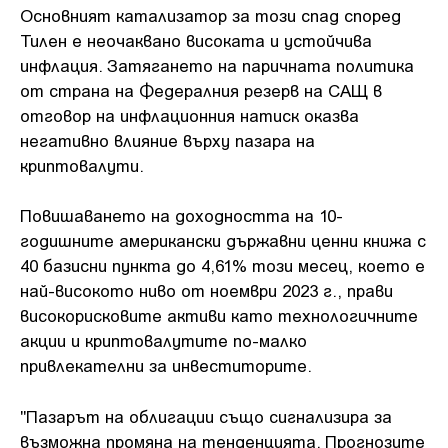
Основният катализатор за този спад според
Тилен е неочаквано високата и устойчива
инфлация. Затягането на паричната политика
от страна на Федералния резерв на САЩ в
отговор на инфлационния натиск оказва
негативно влияние върху пазара на
криптовалути.
Повишаването на доходността на 10-
годишните американски държавни ценни книжа с
40 базисни пункта до 4,61% този месец, което е
най-високото ниво от ноември 2023 г., прави
високорисковите активи като технологичните
акции и криптовалутите по-малко
привлекателни за инвеститорите.
"Пазарът на облигации също сигнализира за
възможна промяна на тенденцията. Прогнозите