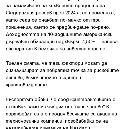
за намаляване на лихвените проценти на
Федералния резерв през 2024 г. се промениха,
като сега се очакват по-малко от три
понижения, както се предвиждаше по-рано.
Доходността на 10-годишните американски
държавни облигации надхвърли 4,50%.," написа
експертът в бележка за инвеститорите.
Тиелен смята, че тези фактори могат да
сигнализират за повратна точка за рисковите
активи, включително акциите и
криптовалутите.
Експертът обяви, че сред криптоактивите е
оставил само малък дял от "сини чипове" в
портфейла си и е продал всичките си акции на
технологични компании, позовавайки се на
негативната динамика на Nasdaq и