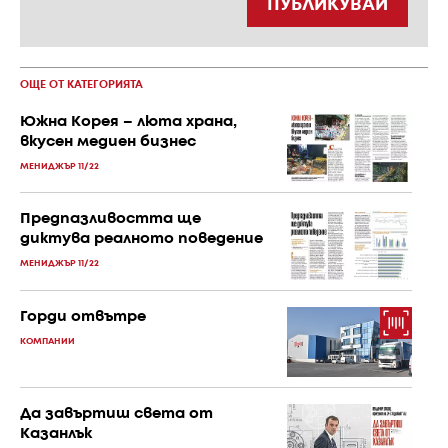
ПУБЛИКУВАЙ
ОЩЕ ОТ КАТЕГОРИЯТА
Южна Корея – люта храна,
вкусен медиен бизнес
МЕНИДЖЪР 11/22
Предпазливостта ще
диктува реалното поведение
МЕНИДЖЪР 11/22
Горди отвътре
КОМПАНИИ
Да завъртиш света от
Казанлък