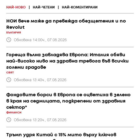
НАЙ-НОВО
|
НАЙ-ЧЕТЕНИ
|
НАЙ-КОМЕНТИРАНИ
НОИ вече може да превежда обезщетения и по
Revolut
БЪЛГАРИЯ
Обновена 14:00ч., 07.08.2026
Гореща вълна завладява Европа: Италия обяви
най-високо ниво на здравна тревога във всички
големи градове
СВЯТ
Обновена 13:40ч., 07.08.2026
Фондовите борси в Европа се оцветиха в зелено
в края на седмицата, подкрепени от здравния
сектор*
ФИНАНСИ
Обновена 13:20ч., 07.08.2026
Тръмп удря Китай с 15% мито върху ключов