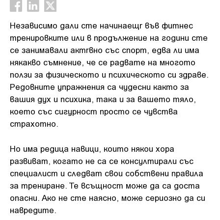
Независимо дали сте начинаещr във фитнес
тренировките или в продължение на години сте
се занимавали актrвно със спорт, едва ли има
някакво съмнение, че се радвате на многото
ползи за физическото и психическото си здраве.
Редовните упражнения са чудесни както за
вашия дух и психика, така и за вашето тяло,
което със сигурност просто се чувства
страхотно.
Но има редица навици, които някои хора
развиват, когато не са се консултирали със
специалист и следват свои собствени правила
за трениране. Те всъщност може да са доста
опасни. Ако не сте наясно, може сериозно да си
навредите.