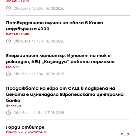
JOB МЕНИДЖЪР
Обновена 12:00ч., 07.08.2026
Потвърдените случаи на ебола в Конго
надхвърлиха 4000
НАУКА И ЗДРАВЕ
Обновена 11:45ч., 07.08.2026
Енергийният министър: Износът на ток е
рекорден, АЕЦ „Козлодуй“ работи нормално
БЪЛГАРИЯ
Обновена 11:30ч., 07.08.2026
Продажбата на евро от САЩ в подкрепа на
йената е изненадала Европейската централна
банка
ФИНАНСИ
Обновена 11:15ч., 07.08.2026
Горди отвътре
КОМПАНИИ
|
ADVERTORIAL