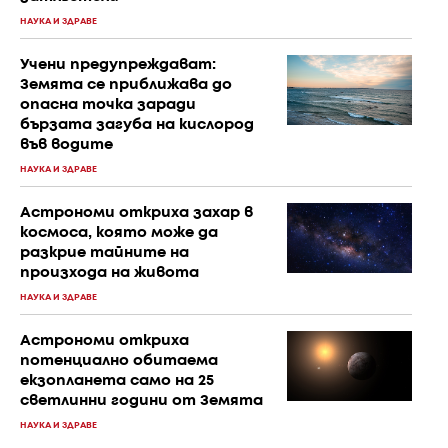
НАУКА И ЗДРАВЕ
Учени предупреждават:
Земята се приближава до
опасна точка заради
бързата загуба на кислород
във водите
НАУКА И ЗДРАВЕ
Астрономи откриха захар в
космоса, която може да
разкрие тайните на
произхода на живота
НАУКА И ЗДРАВЕ
Астрономи откриха
потенциално обитаема
екзопланета само на 25
светлинни години от Земята
НАУКА И ЗДРАВЕ