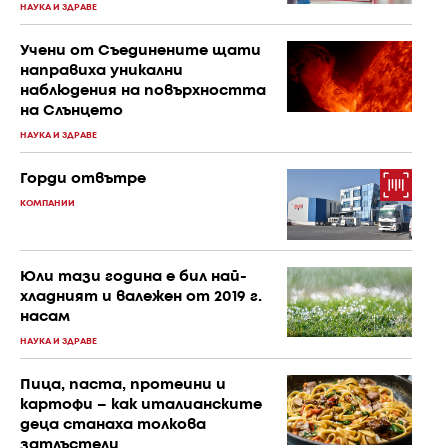
НАУКА И ЗДРАВЕ
Учени от Съединените щати
направиха уникални
наблюдения на повърхността
на Слънцето
НАУКА И ЗДРАВЕ
Горди отвътре
КОМПАНИИ
Юли тази година е бил най-
хладният и валежен от 2019 г.
насам
НАУКА И ЗДРАВЕ
Пица, паста, протеини и
картофи – как италианските
деца станаха толкова
затлъстели