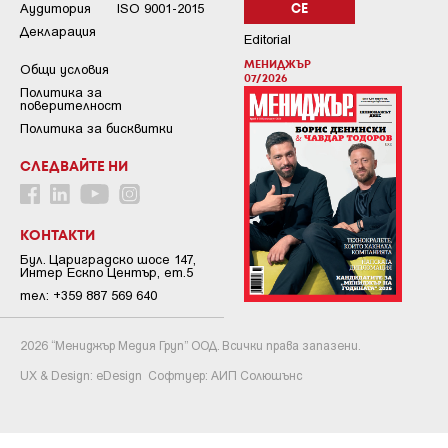
Аудитория
ISO 9001-2015
СЕ
Декларация
Editorial
МЕНИДЖЪР
Общи условия
07/2026
Пoлитикa зa
пoвepитeлнocт
Политика за бисквитки
СЛЕДВАЙТЕ НИ
КОНТАКТИ
Бул. Цариградско шосе 147,
Интер Ескпо Център, ет.5
тел: +359 887 569 640
2026 “Мениджър Медия Груп” ООД. Всички права запазени.
UX & Design:
eDesign
Софтуер:
АИП Солюшънс