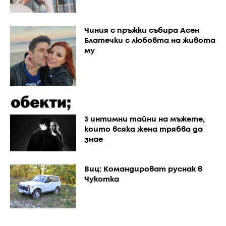
Чиния с пръжки събира Асен
Блатечки с любовта на живота
му
3 интимни тайни на мъжете,
които всяка жена трябва да
знае
Виц: Командироват руснак в
Чукотка