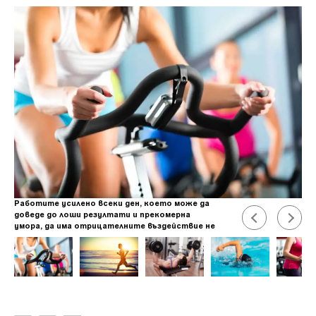
Работите усилено всеки ден, което може да
доведе до лоши резултати и прекомерна
умора, да има отрицателните въздействие не
само върху мускулите, но и върху
метаболитнитепроцеси, имунната и
хормоналната система.&nbsp; Снимка:
Shutterstock