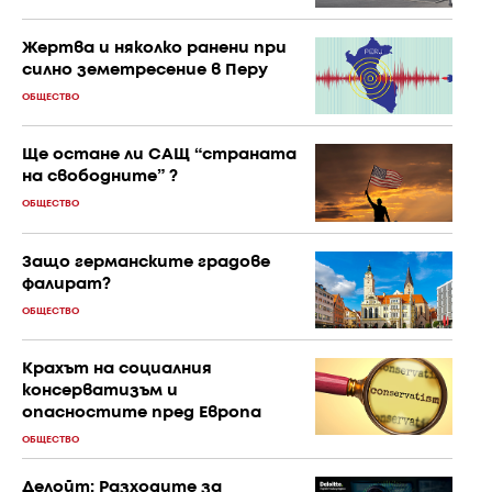
Жертва и няколко ранени при
силно земетресение в Перу
ОБЩЕСТВО
Ще остане ли САЩ “страната
на свободните” ?
ОБЩЕСТВО
Защо германските градове
фалират?
ОБЩЕСТВО
Крахът на социалния
консерватизъм и
опасностите пред Европа
ОБЩЕСТВО
Делойт: Разходите за