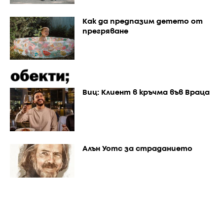
Как да предпазим детето от
прегряване
Виц: Клиент в кръчма във Враца
Алън Уотс за страданието