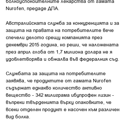
болкоуспокоителните лекарства от гамата
Nurofen, предаде ДПА.
Австралийската служба за конкуренцията и за
защита на правата на потребителите вече
спечели делото срещу компанията през
декември 2015 година, но реши, че наложената
през април глоба от 1,7 милиона долара не я
удовлетворява и обжалва във федералния съд.
Службата за защита на потребителите
заявява, че продуктите от гамата Nurofen
съдържат еднакво количество активно
вещество - 342 милиграма ибупрофен лизин -
въпреки твърденията върху опаковките, че
всеки отделен продукт е насочен към различен
вид болка.