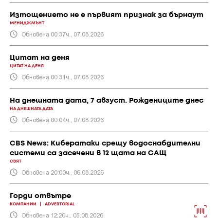
Изтощението не е първият признак за бърнаут
МЕНИДЖМЪНТ
Обновена 00:37ч., 07.08.2026
Цитат на деня
ЦИТАТ НА ДЕНЯ
Обновена 00:31ч., 07.08.2026
На днешната дата, 7 август. Рождениците днес
НА ДНЕШНАТА ДАТА
Обновена 00:04ч., 07.08.2026
CBS News: Кибератаки срещу водоснабдителни
системи са засечени в 12 щата на САЩ
СВЯТ
Обновена 20:00ч., 06.08.2026
Горди отвътре
КОМПАНИИ
|
ADVERTORIAL
Обновена 12:20ч., 05.08.2026