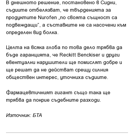
В днешното решение, постановено в Сидни,
съдиите отбелязват, че твърденията за
продуктите Nurofen „по своята същност са
подвеждащи”, а съставките не са насочени към
определен вид болка.
Целта на всяка глоба по това дело трябва да
бъде гаранцията, че Reckitt Benckiser и други
евентуални нарушители ще помислят добре и
ще решат да не действат срещу силния
обществен интерес, уточниха съдиите.
Фармацевтичният гигант също така ще
трябва да покрие съдебните разходи.
Източник: БТА