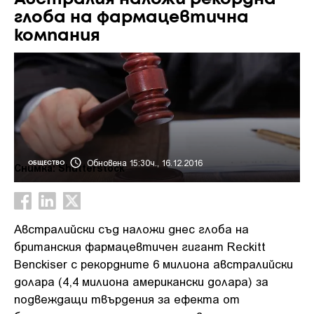
глоба на фармацевтична
компания
Обновена 15:30ч., 16.12.2016
ОБЩЕСТВО
Снимка: Shutterstock
Австралийски съд наложи днес глоба на
британския фармацевтичен гигант Reckitt
Benckiser с рекордните 6 милиона австралийски
долара (4,4 милиона американски долара) за
подвеждащи твърдения за ефекта от