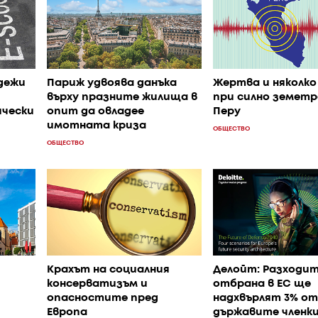
дежи
Париж удвоява данъка
Жертва и няколко
върху празните жилища в
при силно земетр
ически
опит да овладее
Перу
имотната криза
ОБЩЕСТВО
ОБЩЕСТВО
Крахът на социалния
Делойт: Разходит
консерватизъм и
отбрана в ЕС ще
опасностите пред
надхвърлят 3% от
Европа
държавите членки