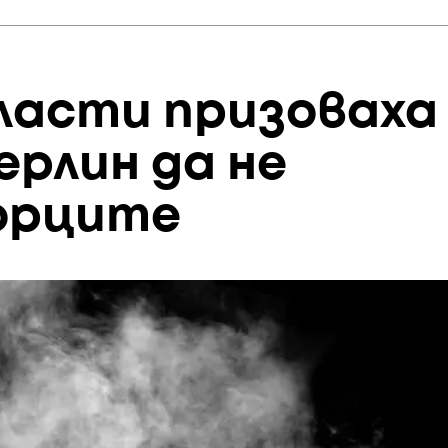
ласти призоваха
ерлин да не
орците