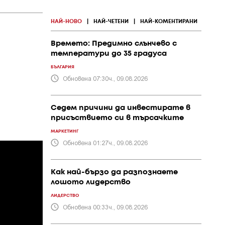
НАЙ-НОВО
|
НАЙ-ЧЕТЕНИ
|
НАЙ-КОМЕНТИРАНИ
Времето: Предимно слънчево с
температури до 35 градуса
БЪЛГАРИЯ
Обновена 07:30ч., 09.08.2026
Седем причини да инвестирате в
присъствието си в търсачките
МАРКЕТИНГ
Обновена 01:27ч., 09.08.2026
Как най-бързо да разпознаете
лошото лидерство
ЛИДЕРСТВО
Обновена 00:33ч., 09.08.2026