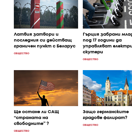
Латвия затвори и
Гърция забрани мла
последния си действащ
под 17 години да
граничен пункт с Беларус
управляват електр
скутери
ОБЩЕСТВО
ОБЩЕСТВО
Ще остане ли САЩ
Защо германските
“страната на
градове фалират?
свободните” ?
ОБЩЕСТВО
ОБЩЕСТВО