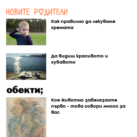
Как правилно да лекуваме
хремата
Да видиш красивото и
хубавото
Кое животно забелязахте
първо - това говори много за
вас