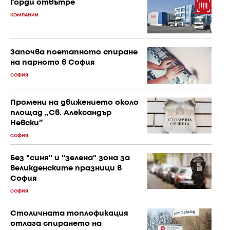
Горди отвътре
КОМПАНИИ
Започва поетапното спиране
на парното в София
СОФИЯ
Промени на движението около
площад „Св. Александър
Невски”
СОФИЯ
Без "синя" и "зелена" зона за
великденските празници в
София
СОФИЯ
Столичната топлофикация
отлага спирането на