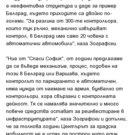
е неефективна структура и даде за пример
Белград, където приходите са двойно по-
големи. "За разлика от 300-те контрольора,
които тук ръчно, механично извършват
контрол, в Белград има само 20 човека с
автоматични автомобили", каза Зографски.
"Ние от "Спаси София", от години предлагаме
да се въведе механизъм, процес, подобен на
този в Белград или Варшава, където
контролът по паркирането е автоматичен,
няма нужда от наемане на армия, буквално от
контрольори, хора свързани с контролната
дейност. Тя се намалява значително и много
повече средства остават за реинвестиране в
инфраструктурата", каза Зографски и допълни,
че за толкова години Центърът за градска
мобилност не е успял да построи нито един