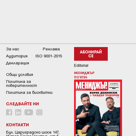
За нас
Реклама
АБОНИРАЙ
Аудитория
ISO 9001-2015
СЕ
Декларация
Editorial
МЕНИДЖЪР
Общи условия
07/2026
Пoлитикa зa
пoвepитeлнocт
Политика за бисквитки
СЛЕДВАЙТЕ НИ
КОНТАКТИ
Бул. Цариградско шосе 147,
Интер Ескпо Център, ет.5