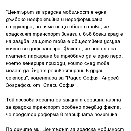
"Центърът за градска мобилност е една
дълбоко неефективна и нереформирана
структура, но няма нищо общо с това, че
градският транспорт винаги и във всеки град е
на загуба, защото това е обществена услуга,
която се дофинансира. Факт е, че зоната за
платено паркиране би трябвало да е едно перо,
което генерира приходи, които след това
могат да бъдат реинвестирани в други
сектори", коментира за "Радио София" Андрей
Зографски от "Спаси София".
Той призова хората да закупят годишна карта
за градски транспорт особено предвид факта,
че предстои реформа в тарифната политика.
По думите му, Центърът за градска мобилност