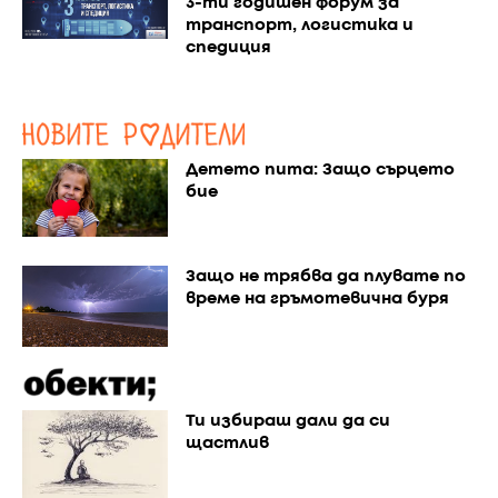
3-ти годишен форум за
транспорт, логистика и
спедиция
Детето пита: Защо сърцето
бие
Защо не трябва да плувате по
време на гръмотевична буря
Ти избираш дали да си
щастлив