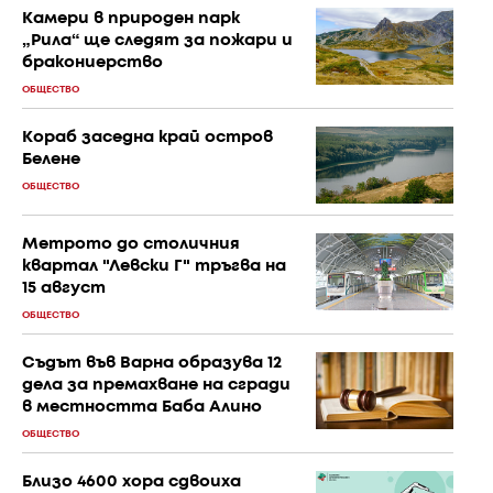
Камери в природен парк
„Рила“ ще следят за пожари и
бракониерство
ОБЩЕСТВО
Кораб заседна край остров
Белене
ОБЩЕСТВО
Метрото до столичния
квартал "Левски Г" тръгва на
15 август
ОБЩЕСТВО
Съдът във Варна образува 12
дела за премахване на сгради
в местността Баба Алино
ОБЩЕСТВО
Близо 4600 хора сдвоиха