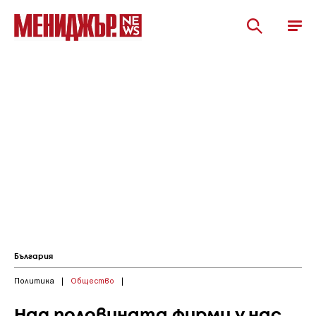
България
Политика
|
Общество
|
Над половината фирми у нас