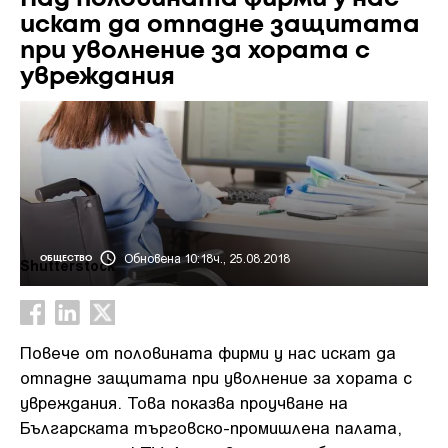
искат да отпадне защитата
при уволнение за хората с
увреждания
Обновена 10:18ч., 25.08.2018
ОБЩЕСТВО
Shutterstock
Повече от половината фирми у нас искат да
отпадне защитата при уволнение за хората с
увреждания. Това показва проучване на
Българската търговско-промишлена палата,