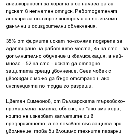
ангажираност за хората и се налага да ги
пускат в неплатен отпуск. Работодателят
апелира за по-строг контрол и за по-големи
данъчни и осигурителни облекчения.
35% от фирмите искат по-голяма подкрепа за
адаптиране на работните места, 45 на сто - за
допълнително обучение и квалификация, а най-
много - 52 на сто - искат да отпадне
защитата срещу уволнение. Сега човек с
увреждане може да бъде отстранен, ако
инспекцията по труда го разреши.
Цветан Симеонов, от Българската търговско-
промишлена палата, обясни, че "ако има хора,
които не изкарват заплатите си в
предприятието, а се ползват със защита при
уволнение, това би влошило техните пазарни