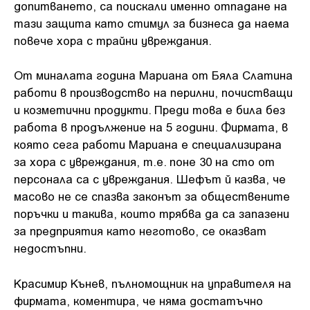
допитването, са поискали именно отпадане на
тази защита като стимул за бизнеса да наема
повече хора с трайни увреждания.
От миналата година Мариана от Бяла Слатина
работи в производство на перилни, почистващи
и козметични продукти. Преди това е била без
работа в продължение на 5 години. Фирмата, в
която сега работи Мариана е специализирана
за хора с увреждания, т.е. поне 30 на сто от
персонала са с увреждания. Шефът й казва, че
масово не се спазва законът за обществените
поръчки и такива, които трябва да са запазени
за предприятия като неготово, се оказват
недостъпни.
Красимир Кънев, пълномощник на управителя на
фирмата, коментира, че няма достатъчно