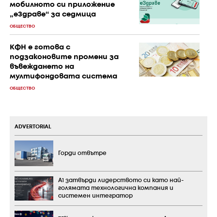
мобилното си приложение
„еЗдраве“ за седмица
ОБЩЕСТВО
КФН е готова с
подзаконовите промени за
въвеждането на
мултифондовата система
ОБЩЕСТВО
ADVERTORIAL
Горди отвътре
А1 затвърди лидерството си като най-
голямата технологична компания и
системен интегратор