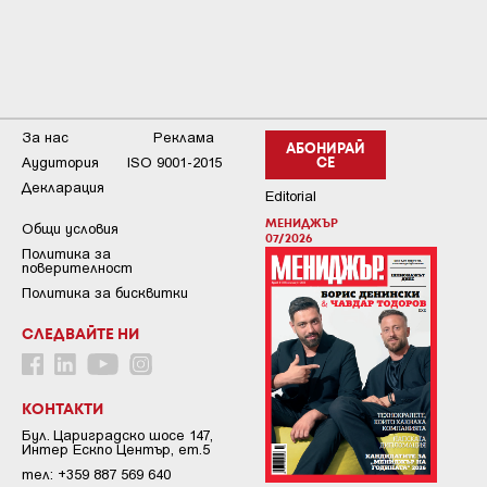
За нас
Реклама
АБОНИРАЙ
Аудитория
ISO 9001-2015
СЕ
Декларация
Editorial
МЕНИДЖЪР
Общи условия
07/2026
Пoлитикa зa
пoвepитeлнocт
Политика за бисквитки
СЛЕДВАЙТЕ НИ
КОНТАКТИ
Бул. Цариградско шосе 147,
Интер Ескпо Център, ет.5
тел: +359 887 569 640