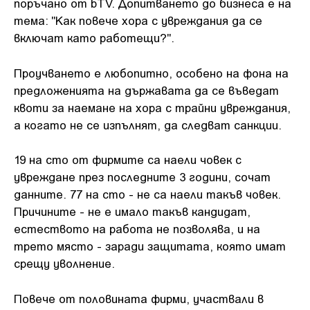
поръчано от bTV. Допитването до бизнеса е на
тема: "Как повече хора с увреждания да се
включат като работещи?".
Проучването е любопитно, особено на фона на
предложенията на държавата да се въведат
квоти за наемане на хора с трайни увреждания,
а когато не се изпълнят, да следват санкции.
19 на сто от фирмите са наели човек с
увреждане през последните 3 години, сочат
данните. 77 на сто - не са наели такъв човек.
Причините - не е имало такъв кандидат,
естеството на работа не позволява, и на
трето място - заради защитата, която имат
срещу уволнение.
Повече от половината фирми, участвали в