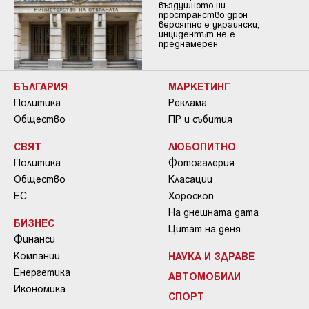
въздушното ни
пространство дрон
вероятно е украински,
инцидентът не е
преднамерен
БЪЛГАРИЯ
МАРКЕТИНГ
Политика
Реклама
Общество
ПР и събития
СВЯТ
ЛЮБОПИТНО
Политика
Фотогалерия
Общество
Класации
ЕС
Хороскоп
На днешната дата
БИЗНЕС
Цитат на деня
Финанси
Компании
НАУКА И ЗДРАВЕ
Енергетика
АВТОМОБИЛИ
Икономика
СПОРТ