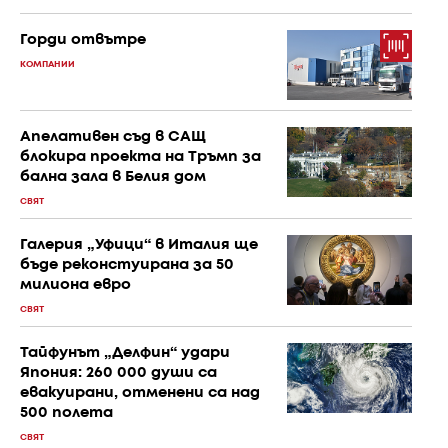
Горди отвътре
КОМПАНИИ
Апелативен съд в САЩ
блокира проекта на Тръмп за
бална зала в Белия дом
СВЯТ
Галерия „Уфици“ в Италия ще
бъде реконстуирана за 50
милиона евро
СВЯТ
Тайфунът „Делфин“ удари
Япония: 260 000 души са
евакуирани, отменени са над
500 полета
СВЯТ