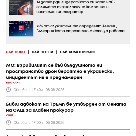
А1 затвърди лидерството си като най-
голямата технологична компания и
системен интегратор
75% от служителите определят Алианц
България като страхотно място за работа
НАЙ-НОВО
|
НАЙ-ЧЕТЕНИ
|
НАЙ-КОМЕНТИРАНИ
МО: Взривилият се във въздушното ни
пространство дрон вероятно е украински,
инцидентът не е преднамерен
БЪЛГАРИЯ
Обновена 17:40ч., 08.08.2026
Бивш адвокат на Тръмп бе утвърден от Сената
на САЩ за главен прокурор
СВЯТ
Обновена 17:00ч., 08.08.2026