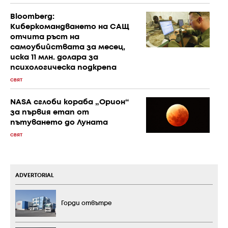
Bloomberg:
Киберкомандването на САЩ
отчита ръст на
самоубийствата за месец,
иска 11 млн. долара за
психологическа подкрепа
СВЯТ
NASA сглоби кораба „Орион“
за първия етап от
пътуването до Луната
СВЯТ
ADVERTORIAL
Горди отвътре