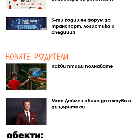
3-ти годишен форум за
транспорт, логистика и
спедиция
Какви птици познавате
Мат Деймън обича да пътува с
дъщерите си