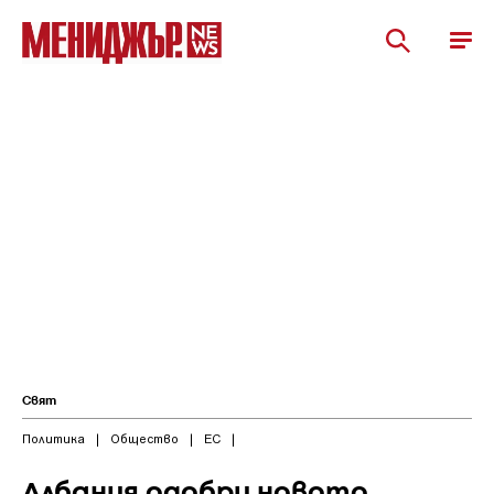
Свят
Политика
|
Общество
|
ЕС
|
Албания одобри новото