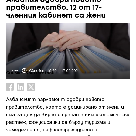
правителство. 12 от 17-
членния кабинет са жени
Обновена 19:20ч., 17.09.2021
СВЯТ
Снимка: Shutterstock
Албанският парламент одобри новото
правителство, което е доминирано от жени и
има за цел да върне страната към икономически
растеж, фокусирайки се върху туризма и
земеделието, инфраструктурата и