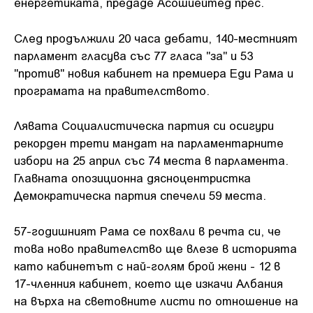
енергетиката, предаде Асошиейтед прес.
След продължили 20 часа дебати, 140-местният
парламент гласува със 77 гласа "за" и 53
"против" новия кабинет на премиера Еди Рама и
програмата на правителството.
Лявата Социалистическа партия си осигури
рекорден трети мандат на парламентарните
избори на 25 април със 74 места в парламента.
Главната опозиционна дясноцентристка
Демократическа партия спечели 59 места.
57-годишният Рама се похвали в речта си, че
това ново правителство ще влезе в историята
като кабинетът с най-голям брой жени - 12 в
17-членния кабинет, което ще изкачи Албания
на върха на световните листи по отношение на