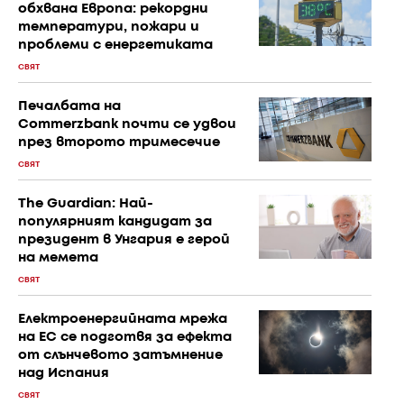
обхвана Европа: рекордни
температури, пожари и
проблеми с енергетиката
СВЯТ
Печалбата на
Commerzbank почти се удвои
през второто тримесечие
СВЯТ
The Guardian: Най-
популярният кандидат за
президент в Унгария е герой
на мемета
СВЯТ
Електроенергийната мрежа
на ЕС се подготвя за ефекта
от слънчевото затъмнение
над Испания
СВЯТ