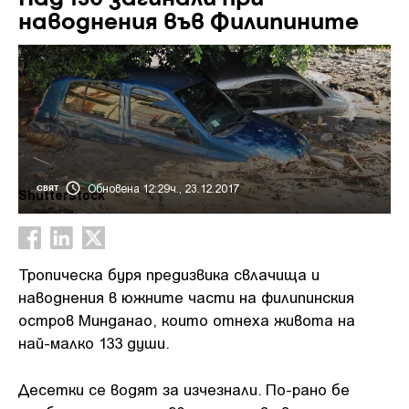
наводнения във Филипините
Обновена 12:29ч., 23.12.2017
СВЯТ
Shutterstock
Тропическа буря предизвика свлачища и
наводнения в южните части на филипинския
остров Минданао, които отнеха живота на
най-малко 133 души.
Десетки се водят за изчезнали. По-рано бе