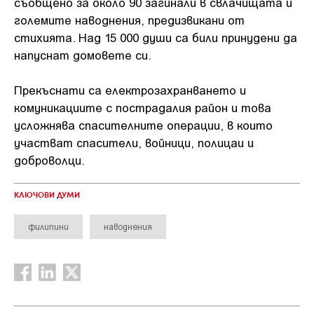
съобщено за около 90 загинали в свлачищата и
големите наводнения, предизвикани от
стихията. Над 15 000 души са били принудени да
напуснат домовете си.
Прекъснати са електрозахранването и
комуникациите с пострадалия район и това
усложнява спасителните операции, в които
участват спасители, войници, полицаи и
доброволци.
КЛЮЧОВИ ДУМИ
филипини
наводнения