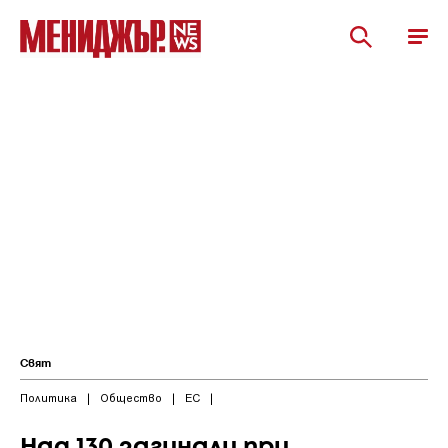
Свят
Политика
|
Общество
|
ЕС
|
Над 130 загинали при