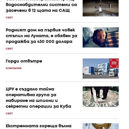
водоснабдителни системи са
засечени в 12 щата на САЩ
СВЯТ
Родният дом на първия човек
стъпил на Луната, е обявен за
продажба за 430 000 долара
СВЯТ
Горди отвътре
КОМПАНИИ
ЦРУ е създало тайна
оперативна група за
набиране на шпиони и
секретни операции за Куба
СВЯТ
Екстремната гореща вълна