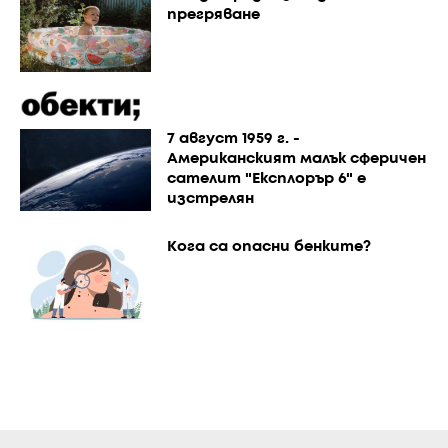
прегряване
7 август 1959 г. -
Американският малък сферичен
сателит "Експлорър 6" е
изстрелян
Кога са опасни бенките?