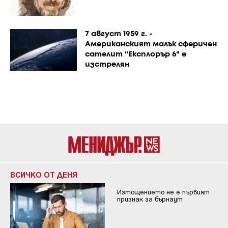
7 август 1959 г. -
Американският малък сферичен
сателит "Експлорър 6" е
изстрелян
ВСИЧКО ОТ ДЕНЯ
Изтощението не е първият
признак за бърнаут