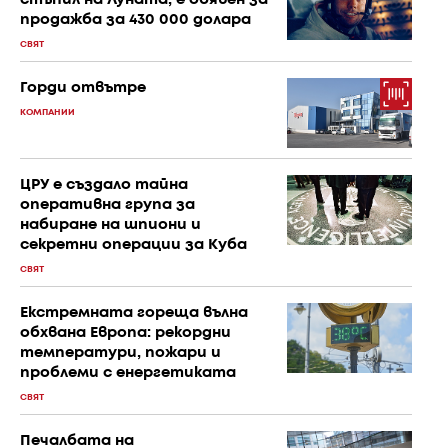
продажба за 430 000 долара
СВЯТ
Горди отвътре
КОМПАНИИ
ЦРУ е създало тайна
оперативна група за
набиране на шпиони и
секретни операции за Куба
СВЯТ
Екстремната гореща вълна
обхвана Европа: рекордни
температури, пожари и
проблеми с енергетиката
СВЯТ
Печалбата на