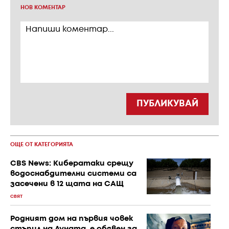
НОВ КОМЕНТАР
ПУБЛИКУВАЙ
ОЩЕ ОТ КАТЕГОРИЯТА
CBS News: Кибератаки срещу
водоснабдителни системи са
засечени в 12 щата на САЩ
СВЯТ
Родният дом на първия човек
стъпил на Луната, е обявен за