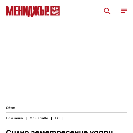
Свят
Политика
|
Общество
|
ЕС
|
Силно земетресение удари