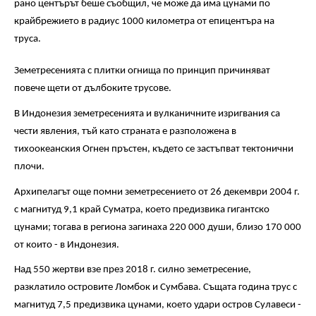
рано центърът беше съобщил, че може да има цунами по
крайбрежието в радиус 1000 километра от епицентъра на
труса.
Земетресенията с плитки огнища по принцип причиняват
повече щети от дълбоките трусове.
В Индонезия земетресенията и вулканичните изригвания са
чести явления, тъй като страната е разположена в
тихоокеанския Огнен пръстен, където се застъпват тектонични
плочи.
Архипелагът още помни земетресението от 26 декември 2004 г.
с магнитуд 9,1 край Суматра, което предизвика гигантско
цунами; тогава в региона загинаха 220 000 души, близо 170 000
от които - в Индонезия.
Над 550 жертви взе през 2018 г. силно земетресение,
разклатило островите Ломбок и Сумбава. Същата година трус с
магнитуд 7,5 предизвика цунами, което удари остров Сулавеси -