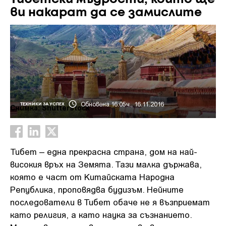
ви накарат да се замислите
Обновена 16:05ч., 16.11.2016
ТЕХНИКИ ЗА УСПЕХ
Снимка: Shutterstock
Тибет – една прекрасна страна, дом на най-
високия връх на Земята. Тази малка държава,
която е част от Китайската Народна
Република, проповядва будизъм. Нейните
последователи в Тибет обаче не я възприемат
като религия, а като наука за съзнанието.