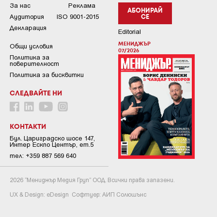
За нас
Реклама
АБОНИРАЙ
Аудитория
ISO 9001-2015
СЕ
Декларация
Editorial
МЕНИДЖЪР
Общи условия
07/2026
Пoлитикa зa
пoвepитeлнocт
Политика за бисквитки
СЛЕДВАЙТЕ НИ
КОНТАКТИ
Бул. Цариградско шосе 147,
Интер Ескпо Център, ет.5
тел: +359 887 569 640
2026 “Мениджър Медия Груп” ООД. Всички права запазени.
UX & Design:
eDesign
Софтуер:
АИП Солюшънс