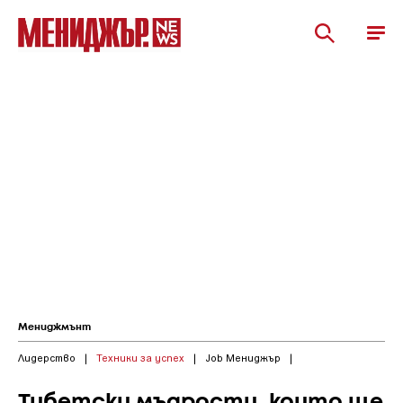
Мениджмънт
Лидерство
|
Техники за успех
|
Job Мениджър
|
Тибетски мъдрости, които ще