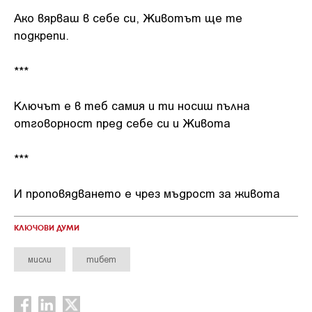
Ако вярваш в себе си, Животът ще те
подкрепи.
***
Ключът е в теб самия и ти носиш пълна
отговорност пред себе си и Живота
***
И проповядването е чрез мъдрост за живота
КЛЮЧОВИ ДУМИ
мисли
тибет