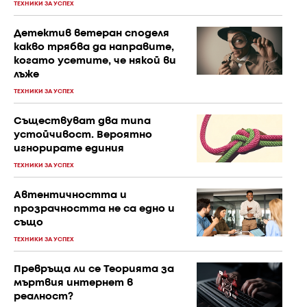
ТЕХНИКИ ЗА УСПЕХ
Детектив ветеран споделя
какво трябва да направите,
когато усетите, че някой ви
лъже
ТЕХНИКИ ЗА УСПЕХ
Съществуват два типа
устойчивост. Вероятно
игнорирате единия
ТЕХНИКИ ЗА УСПЕХ
Автентичността и
прозрачността не са едно и
също
ТЕХНИКИ ЗА УСПЕХ
Превръща ли се Теорията за
мъртвия интернет в
реалност?