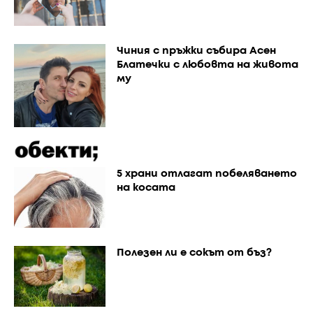
Чиния с пръжки събира Асен
Блатечки с любовта на живота
му
5 храни отлагат побеляването
на косата
Полезен ли е сокът от бъз?