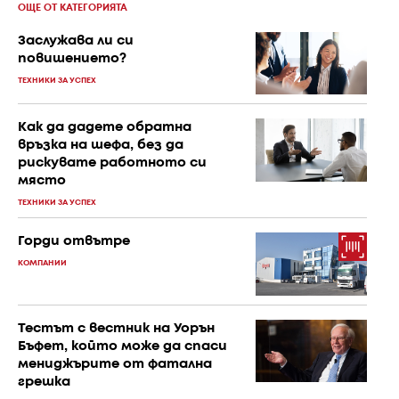
ОЩЕ ОТ КАТЕГОРИЯТА
Заслужава ли си
повишението?
ТЕХНИКИ ЗА УСПЕХ
Как да дадете обратна
връзка на шефа, без да
рискувате работното си
място
ТЕХНИКИ ЗА УСПЕХ
Горди отвътре
КОМПАНИИ
Тестът с вестник на Уорън
Бъфет, който може да спаси
мениджърите от фатална
грешка