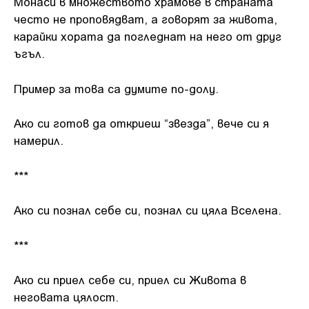
Монаси в множеството храмове в страната
често не проповядват, а говорят за живота,
карайки хората да погледнат на него от друг
ъгъл.
Пример за това са думите по-долу.
Ако си готов да откриеш “звезда”, вече си я
намерил.
***
Ако си познал себе си, познал си цяла Вселена.
***
Ако си приел себе си, приел си Живота в
неговата цялост.