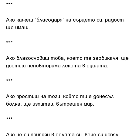
***
Ако кажеш “благодаря” на сърцето си, радост
ще имаш.
***
Ако благословиш това, което те заобикаля, ще
усетиш неповторима лекота в душата.
***
Ако простиш на този, който ти е донесъл
болка, ще изпиташ вътрешен мир.
***
Ако не си припрян в делата си, вече си успял.