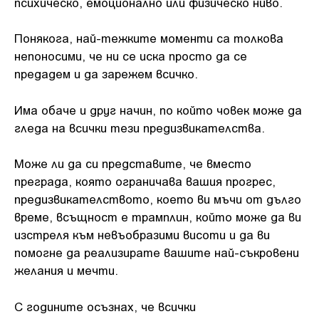
психическо, емоционално или физическо ниво.
Понякога, най-тежките моменти са толкова
непоносими, че ни се иска просто да се
предадем и да зарежем всичко.
Има обаче и друг начин, по който човек може да
гледа на всички тези предизвикателства.
Може ли да си представите, че вместо
преграда, която ограничава вашия прогрес,
предизвикателството, което ви мъчи от дълго
време, всъщност е трамплин, който може да ви
изстреля към невъобразими висоти и да ви
помогне да реализирате вашите най-съкровени
желания и мечти.
С годините осъзнах, че всички