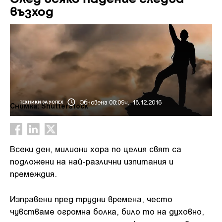
възход
Обновена 00:09ч., 18.12.2016
ТЕХНИКИ ЗА УСПЕХ
Снимка: Shutterstock
Всеки ден, милиони хора по целия свят са
подложени на най-различни изпитания и
премеждия.
Изправени пред трудни времена, често
чувстваме огромна болка, било то на духовно,