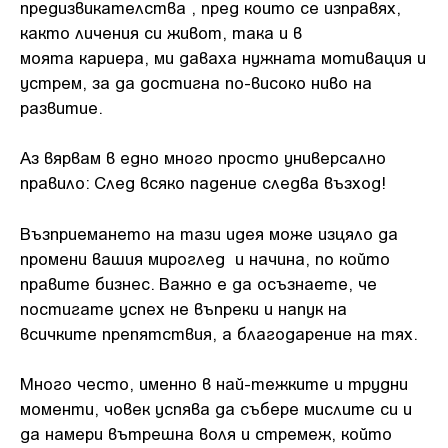
предизвикателства , пред които се изправях,
както личения си живот, така и в
моята кариера, ми даваха нужната мотивация и
устрем, за да достигна по-високо ниво на
развитие.
Аз вярвам в едно много просто универсално
правило: След всяко падение следва възход!
Възприемането на тази идея може изцяло да
промени вашия мироглед и начина, по който
правите бизнес. Важно е да осъзнаете, че
постигате успех не въпреки и напук на
всичките препятствия, а благодарение на тях.
Много често, именно в най-тежките и трудни
моменти, човек успява да събере мислите си и
да намери вътрешна воля и стремеж, който