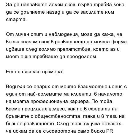
За да направите голям скок, първо трябва леко
да се дръпнете назад и да се засилите към
старта.
От личен опит и наблюдения, мога да кажа, че
всеки значим скок в развитието на моята фирма
идваше след голямо препятствие, което аз и
моят екип трябваше да преодолеем.
Ето и няколко примера:
Веднъж се опарих от моите взаимоотношения с
един от най-големите ми клиенти, в началото
на моята професионална кариера. По това
време предлагах услуги, както в сферата на
връзките с обществеността, така и в тази на
бизнес развитието. След тази случка осъзнах,
че искам да се съсредоточа само върху PR