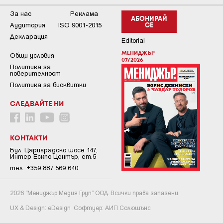
За нас
Реклама
АБОНИРАЙ
Аудитория
ISO 9001-2015
СЕ
Декларация
Editorial
МЕНИДЖЪР
Общи условия
07/2026
Пoлитикa зa
пoвepитeлнocт
Политика за бисквитки
СЛЕДВАЙТЕ НИ
КОНТАКТИ
Бул. Цариградско шосе 147,
Интер Ескпо Център, ет.5
тел: +359 887 569 640
2026 “Мениджър Медия Груп” ООД. Всички права запазени.
UX & Design:
eDesign
Софтуер:
АИП Солюшънс