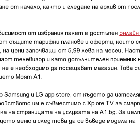
не от начало, както и гледане на архив от пос
ависимост от избрания пакет е достъпен
онлайн
 от същите тарифни планове и оферти, които с
, на цени започващи от 5,99 лева на месец. На
март телевизор и като допълнителен приемник 
 не е необходимо да посещават магазин. Това 
нието Моят А1.
 Samsung и LG app store, от където да изтегл
ройството им е съвместимо с Xplore TV за смар
ка на страницата на услугата на А1.bg. За цел
щото меню и след това да се въведе модела на