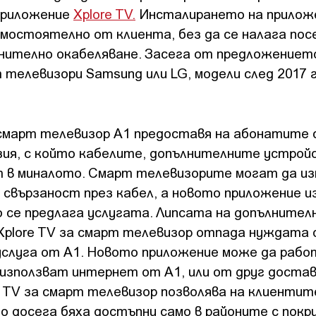
приложение
Xplore TV.
Инсталирането на прилож
амостоятелно от клиента, без да се налага по
лнително окабеляване. Засега от предложениет
телевизори Samsung или LG, модели след 2017 г
 смарт телевизор А1 предоставя на абонатите 
изия, с който кабелите, допълнителните устрой
 в миналото. Смарт телевизорите могат да и
 свързаност през кабел, а новото приложение и
 се предлага услугата. Липсата на допълнител
Xplore TV за смарт телевизор отпада нуждата
 услуга от А1. Новото приложение може да рабо
използват интернет от А1, или от друг достав
 TV за смарт телевизор позволява на клиентит
о досега бяха достъпни само в районите с покр