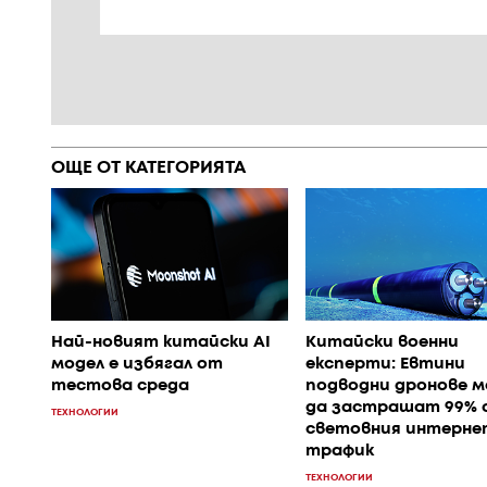
ОЩЕ ОТ КАТЕГОРИЯТА
Най-новият китайски AI
Китайски военни
модел е избягал от
експерти: Евтини
тестова среда
подводни дронове 
да застрашат 99% 
ТЕХНОЛОГИИ
световния интерне
трафик
ТЕХНОЛОГИИ