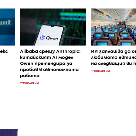
лекс
Alibaba срещу Anthropic:
ИИ заплашва да 
китайският AI модел
любимото евтин
Qwen претендира за
на следващия ви 
пробив в автономната
ТЕХНОЛОГИИ
работа
ТЕХНОЛОГИИ