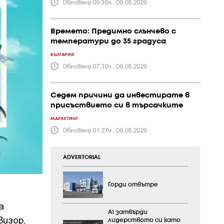
Обновена 09:39ч., 09.08.2026
Времето: Предимно слънчево с
температури до 35 градуса
БЪЛГАРИЯ
Обновена 07:30ч., 09.08.2026
Седем причини да инвестирате в
присъствието си в търсачките
МАРКЕТИНГ
Обновена 01:27ч., 09.08.2026
ADVERTORIAL
Горди отвътре
а
А1 затвърди
изор,
лидерството си като