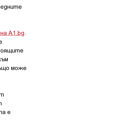
ледните
 на A1.bg
.
е
стоящите
към
също може
ят
т
та е