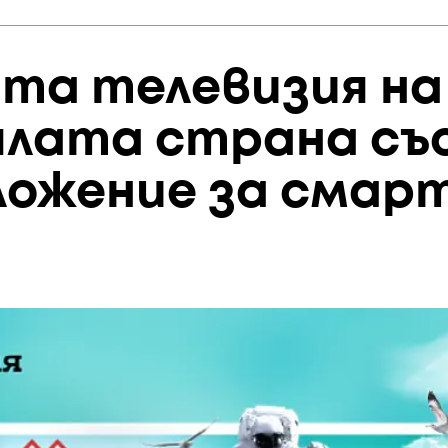
а телевизия на 
цялата страна съ
ложение за смар