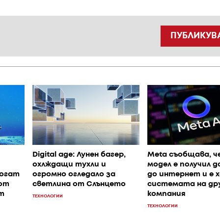
ПУБЛИКУВ
Digital age: Лунен багер,
Meta съобщава, че
охлждащи тухли и
модел е получил 
могат
огромно огледало за
до интернет и е х
от
светлина от Слънцето
системата на др
т
компания
ТЕХНОЛОГИИ
ТЕХНОЛОГИИ