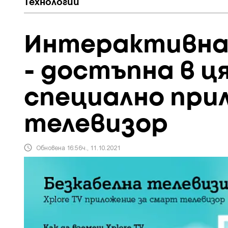
Технологии
Интерактивнат
- достъпна в 
специално при
телевизор
Обновена 16:56ч., 11.10.2021