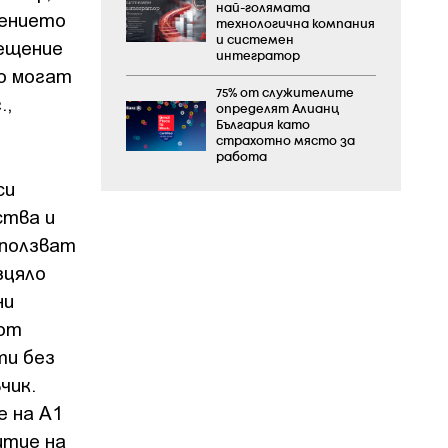
най-голямата
ението
технологична компания
и системен
сещение
интегратор
о могат
75% от служителите
.,
определят Алианц
България като
страхотно място за
работа
си
ства и
зползват
зцяло
ни
 от
ти без
чик.
е на А1
итие на