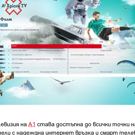
евизия на
А1
става достъпна до всички точки н
ели с надеждна интернет връзка и смарт телев