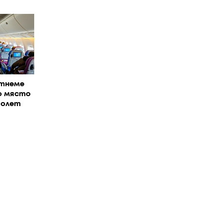
отнеме
о място
полет