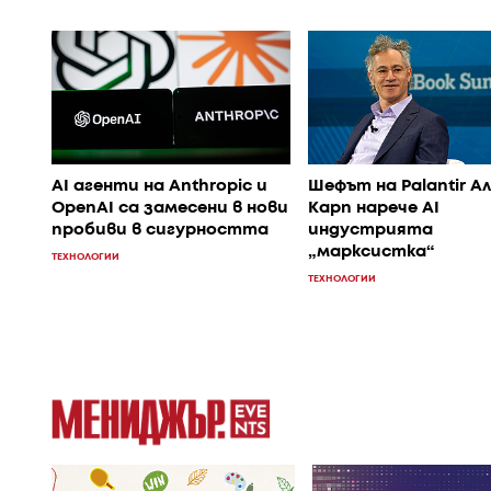
AI агенти на Anthropic и
Шефът на Palantir А
OpenAI са замесени в нови
Карп нарече AI
пробиви в сигурността
индустрията
„марксистка“
ТЕХНОЛОГИИ
ТЕХНОЛОГИИ