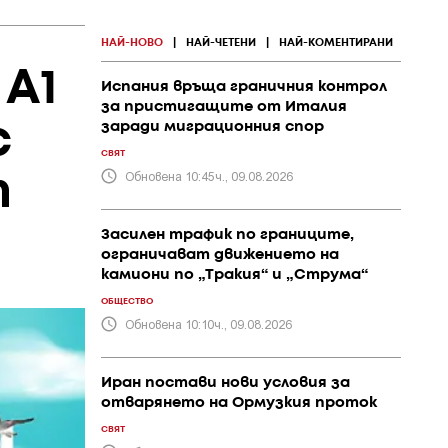
НАЙ-НОВО
|
НАЙ-ЧЕТЕНИ
|
НАЙ-КОМЕНТИРАНИ
А1
Испания връща граничния контрол
за пристигащите от Италия
с
заради миграционния спор
СВЯТ
Обновена 10:45ч., 09.08.2026
т
Засилен трафик по границите,
ограничават движението на
камиони по „Тракия“ и „Струма“
ОБЩЕСТВО
Обновена 10:10ч., 09.08.2026
Иран постави нови условия за
отварянето на Ормузкия проток
СВЯТ