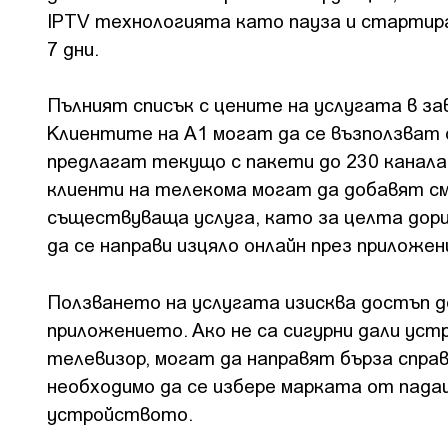
IPTV технологията като пауза и стартира
7 дни.
Пълният списък с цените на услугата в з
Клиентите на А1 могат да се възползват
предлагат текущо с пакети до 230 канала
клиенти на телекома могат да добавят с
съществуваща услуга, като за целта дори
да се направи изцяло онлайн през приложе
Ползването на услугата изисква достъп до
приложението. Ако не са сигурни дали уст
телевизор, могат да направят бърза справ
необходимо да се избере марката от пада
устройството.