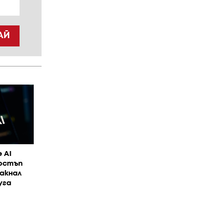
АЙ
 AI
достъп
акнал
уга