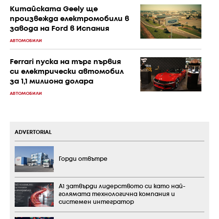
Китайската Geely ще
произвежда електромобили в
завода на Ford в Испания
АВТОМОБИЛИ
Ferrari пуска на търг първия
си електрически автомобил
за 1,1 милиона долара
АВТОМОБИЛИ
ADVERTORIAL
Горди отвътре
А1 затвърди лидерството си като най-
голямата технологична компания и
системен интегратор