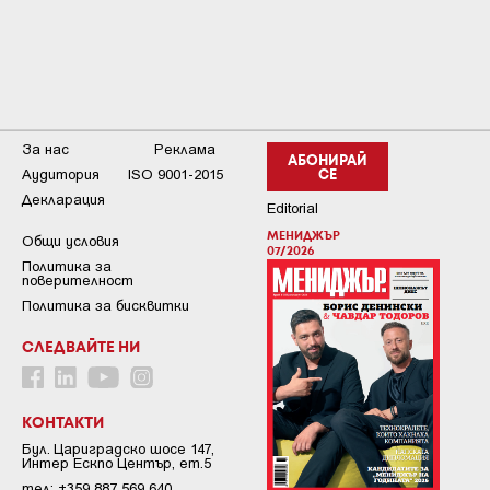
За нас
Реклама
АБОНИРАЙ
Аудитория
ISO 9001-2015
СЕ
Декларация
Editorial
МЕНИДЖЪР
Общи условия
07/2026
Пoлитикa зa
пoвepитeлнocт
Политика за бисквитки
СЛЕДВАЙТЕ НИ
КОНТАКТИ
Бул. Цариградско шосе 147,
Интер Ескпо Център, ет.5
тел: +359 887 569 640