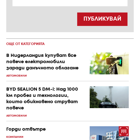
ПУБЛИКУВАЙ
ОЩЕ ОТ КАТЕГОРИЯТА
В Нидерландия купуват все
повече електромобили
заради данъчното облагане
АВТОМОБИЛИ
BYD SEALION 5 DM-i: Над 1000
км пробег и технологии,
които обикновено струват
повече
АВТОМОБИЛИ
Горди отвътре
КОМПАНИИ