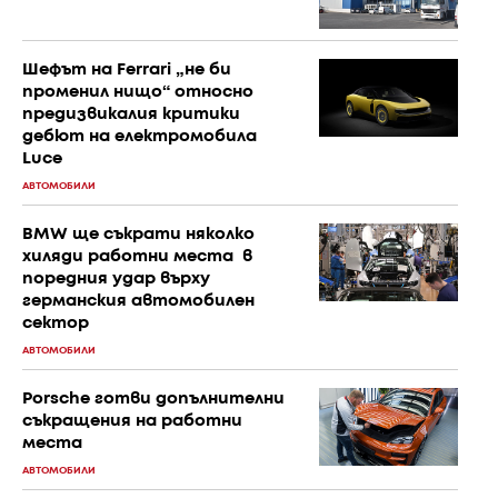
Шефът на Ferrari „не би
променил нищо“ относно
предизвикалия критики
дебют на електромобила
Luce
АВТОМОБИЛИ
BMW ще съкрати няколко
хиляди работни места в
поредния удар върху
германския автомобилен
сектор
АВТОМОБИЛИ
Porsche готви допълнителни
съкращения на работни
места
АВТОМОБИЛИ