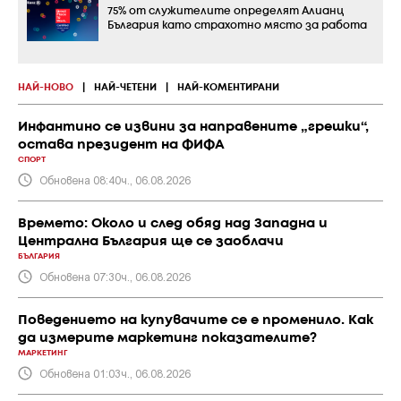
75% от служителите определят Алианц
България като страхотно място за работа
НАЙ-НОВО
|
НАЙ-ЧЕТЕНИ
|
НАЙ-КОМЕНТИРАНИ
Инфантино се извини за направените „грешки“,
остава президент на ФИФА
СПОРТ
Обновена 08:40ч., 06.08.2026
Времето: Около и след обяд над Западна и
Централна България ще се заоблачи
БЪЛГАРИЯ
Обновена 07:30ч., 06.08.2026
Поведението на купувачите се е променило. Как
да измерите маркетинг показателите?
МАРКЕТИНГ
Обновена 01:03ч., 06.08.2026