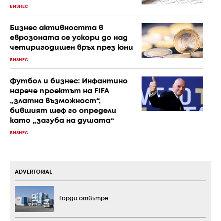
БИЗНЕС
Бизнес активността в
еврозоната се ускори до над
четиригодишен връх през юни
БИЗНЕС
Футбол и бизнес: Инфантино
нарече проектът на FIFA
„златна възможност“,
бившият шеф го определи
като „загуба на душата“
БИЗНЕС
ADVERTORIAL
Горди отвътре