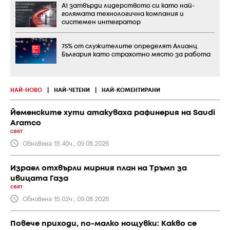
А1 затвърди лидерството си като най-
голямата технологична компания и
системен интегратор
75% от служителите определят Алианц
България като страхотно място за работа
НАЙ-НОВО
|
НАЙ-ЧЕТЕНИ
|
НАЙ-КОМЕНТИРАНИ
Йеменските хути атакуваха рафинерия на Saudi
Aramco
СВЯТ
Обновена 15:40ч., 09.08.2026
Израел отхвърли мирния план на Тръмп за
ивицата Газа
СВЯТ
Обновена 15:02ч., 09.08.2026
Повече приходи, по-малко нощувки: Какво се