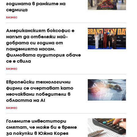
годината в рамките на
седмица
БИЗНЕС
Американският боксофис е
напът да отбележи най-
добрата си година от
пандемията насам.
Филмовата аудитория обаче
се е свила
БИЗНЕС
Европейски технологични
фирми се очертават като
неочаквани победители в
областта на AI
БИЗНЕС
Големите инвеститори
смятат, че може би е време
за покупки в Южна Корея