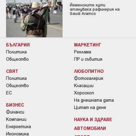
Йеменските хути
атакуваха рафинерия на
Saudi Aramco
БЪЛГАРИЯ
МАРКЕТИНГ
Политика
Реклама
Общество
ПР и събития
СВЯТ
ЛЮБОПИТНО
Политика
Фотогалерия
Общество
Класации
ЕС
Хороскоп
На днешната дата
БИЗНЕС
Цитат на деня
Финанси
Компании
НАУКА И ЗДРАВЕ
Енергетика
АВТОМОБИЛИ
Икономика