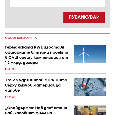
ПУБЛИКУВАЙ
ОЩЕ ОТ КАТЕГОРИЯТА
Германската RWE изоставя
офшорните вятърни проекти
в САЩ срещу компенсация от
1,2 млрд. долара
БИЗНЕС
Тръмп удря Китай с 15% мито
върху ключов материал за
чипове
БИЗНЕС
„Спайдърмен: Нов ден“ стана
най-касовият филм на