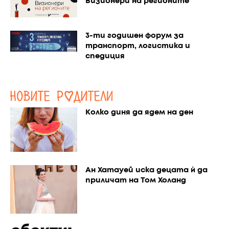
Визионери на регионите
3-ти годишен форум за
транспорт, логистика и
спедиция
Колко диня да ядем на ден
Ан Хатауей иска децата ѝ да
приличат на Том Холанд